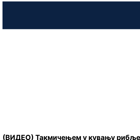
(ВИДЕО) Такмичењем у кувању рибље