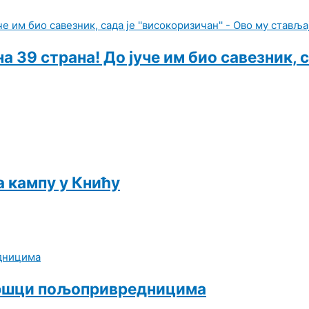
 39 страна! До јуче им био савезник, с
а кампу у Книћу
одршци пољопривредницима