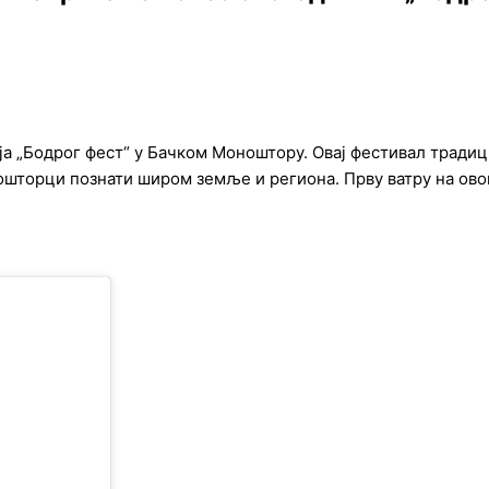
 „Бодрог фест“ у Бачком Моноштору. Овај фестивал традициј
ошторци познати широм земље и региона. Прву ватру на ов