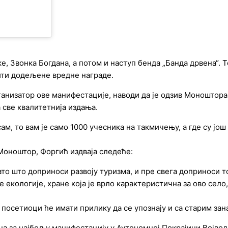
е, Звонка Богдана, а потом и наступ бенда „Банда дрвена“.
ити додељене вредне награде.
ганизатор ове манифестације, наводи да је одзив Моношторац
све квалитетнија издања.
ам, то вам је само 1000 учесника на такмичењу, а где су још
 Моноштор, Форгић издваја следеће:
ато што доприноси развоју туризма, и пре свега доприноси т
је екологије, хране која је врло карактеристична за ово сел
 посетиоци ће имати прилику да се упознају и са старим зана
на за најбољу манифестацију у Аутономној Покрајини Војво