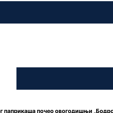
г паприкаша почео овогодишњи „Бодро