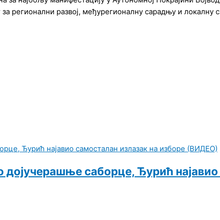
 за регионални развој, међурегионалну сарадњу и локалну 
ао дојучерашње саборце, Ђурић најавио