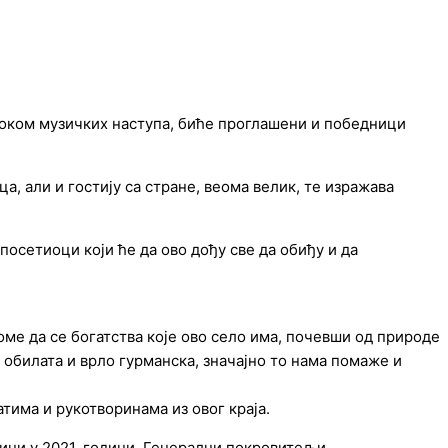
 Током музичких наступа, биће проглашени и победници
а, али и гостију са стране, веома велик, те изражава
 посетиоци који ће да ово дођу све да обиђу и да
оме да се богатства које ово село има, почевши од природе
о, обилата и врло гурманска, значајно то нама помаже и
тима и рукотворинама из овог краја.
дини у 2021. години. Генерални покровитељи