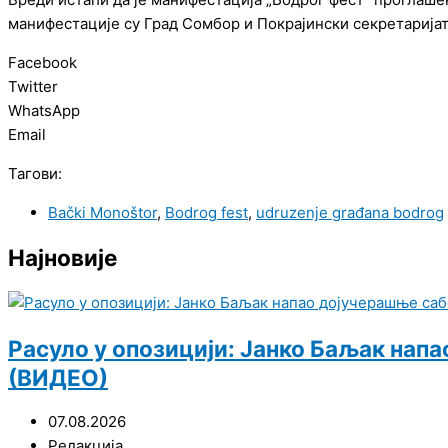
манифестације су Град Сомбор и Покрајински секретаријат
Facebook
Twitter
WhatsApp
Email
Тагови:
Bački Monoštor
,
Bodrog fest
,
udruzenje građana bodrog
Најновије
Расуло у опозицији: Јанко Баљак нап
(ВИДЕО)
07.08.2026
Редакција