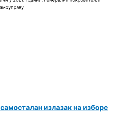
самоуправу.
 самосталан излазак на изборе