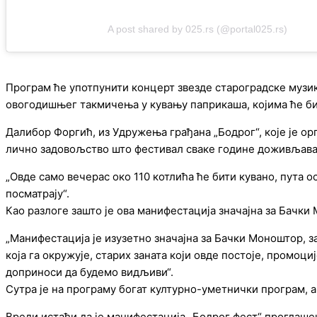
A post shared by 025.rs (@portal025.rs)
Програм ће употпунити концерт звезде староградске музик
овогодишњег такмичења у кувању паприкаша, којима ће б
Далибор Форгић, из Удружења грађана „Бодрог“, које је ор
лично задовољство што фестивал сваке године доживљава 
„Овде само вечерас око 110 котлића ће бити кувано, пута ос
посматрају“.
Као разлоге зашто је ова манифестација значајна за Бачки
„Манифестација је изузетно значајна за Бачки Моноштор, з
која га окружује, старих заната који овде постоје, промоци
доприноси да будемо видљиви“.
Сутра је на програму богат културно-уметнички програм, а
Вреди истаћи да је манифестација „Бодрог фест“ проглаше