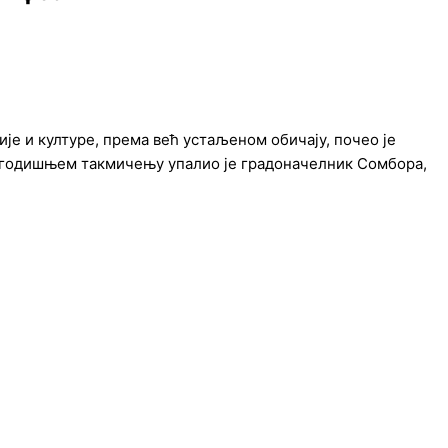
е и културе, према већ устаљеном обичају, почео је
огодишњем такмичењу упалио је градоначелник Сомбора,