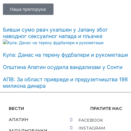
Наша препорука:
Бивши сумо рвач ухапшен у Јапану због
наводног сексуалног напада и пљачке
Кула: Данас на терену фудбалери и рукометаши
Општина Апатин осудила вандализам у Сонти
АПВ: За област привреде и предузетништва 198
милиона динара
ВЕСТИ
ПРАТИТЕ НАС
АПАТИН
FACEBOOK
INSTAGRAM
ЗАПАДНОБАЧКИ