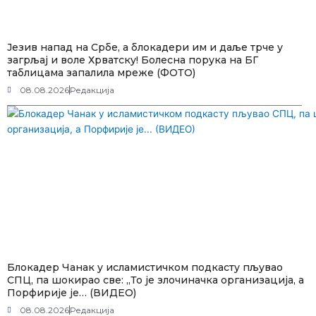
Језив напад на Србе, а блокадери им и даље трче у
загрљај и воле Хрватску! Болесна порука на БГ
таблицама запалила мреже (ФОТО)
08.08.2026
Редакција
Блокадер Чанак у исламистичком подкасту пљувао
СПЦ, па шокирао све: „То је злочиначка организација, а
Порфирије је… (ВИДЕО)
08.08.2026
Редакција