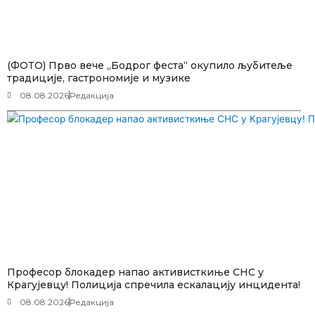
(ФОТО) Прво вече „Бодрог феста“ окупило љубитеље
традиције, гастрономије и музике
08.08.2026
Редакција
Професор блокадер напао активисткиње СНС у
Крагујевцу! Полиција спречила ескалацију инцидента!
08.08.2026
Редакција