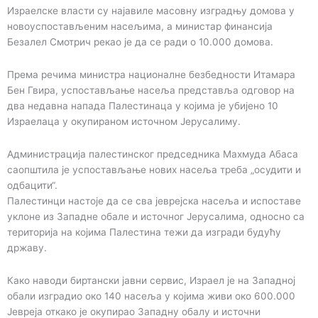
Израелске власти су најавиле масовну изградњу домова у
новоуспостављеним насељима, а министар финансија
Безалел Смотрич рекао је да се ради о 10.000 домова.
Према речима министра националне безбедности Итамара
Бен Гвира, успостављање насеља представља одговор на
два недавна напада Палестинаца у којима је убијено 10
Израелаца у окупираном источном Јерусалиму.
Администрација палестинског председника Махмуда Абаса
саопштила је успостављање нових насеља треба „осудити и
одбацити“.
Палестинци настоје да се сва јеврејска насеља и испоставе
уклоне из Западне обале и источног Јерусалима, односно са
територија на којима Палестина тежи да изгради будућу
државу.
Како наводи биртански јавни сервис, Израел је на Западној
обали изградио око 140 насеља у којима живи око 600.000
Јевреја откако је окупирао Западну обалу и источни