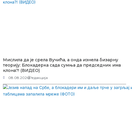
Мислила да је срела Вучића, а онда изнела бизарну
теорију: Блокадерка сада сумња да председник има
клона?! (ВИДЕО)
08.08.2026
Редакција