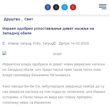
Пређи
F
I
T
Y
на
a
n
w
o
c
s
i
u
садржај
e
t
t
t
Друштво
,
Свет
b
a
t
u
o
g
e
b
o
r
r
e
Израел одобрио успостављање девет насеља на
k
a
m
Западној обали
Извор: tanjug, Foto: Tanjug
Датум: 14.02.2023
Израелска влада одобрила је девет нових јеврејских насеља
на Западној обали, што представља први такав потез нове
владе премијера Бењамина Нетанијахуа.
Како наводи Би-би-Си, међународна заједница сматра да су
сва јеврејска насеља на том подручју нелегална, што Израел
оспорава, а Палестинци их виде као главну препреку
склапању мира са Израелом.