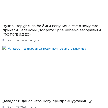
Вучић: Верујем да ће бити испуњено све о чему смо
причали; Зеленски: Доброту Срба нећемо заборавити
(ФОТО/ВИДЕО)
08.08.2026
Редакција
„Младост“ данас игра нову припремну утакмицу
08.08.2026
Редакција