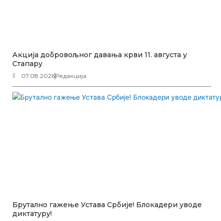
Акција добровољног давања крви 11. августа у
Стапару
07.08.2026
Редакција
Брутално гажење Устава Србије! Блокадери уводе
диктатуру!