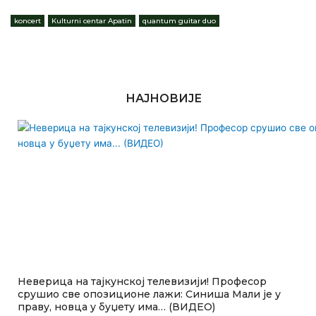
koncert
,
Kulturni centar Apatin
,
quantum guitar duo
НАЈНОВИЈЕ
Неверица на тајкунској телевизији! Професор
срушио све опозиционе лажи: Синиша Мали је у
праву, новца у буџету има… (ВИДЕО)