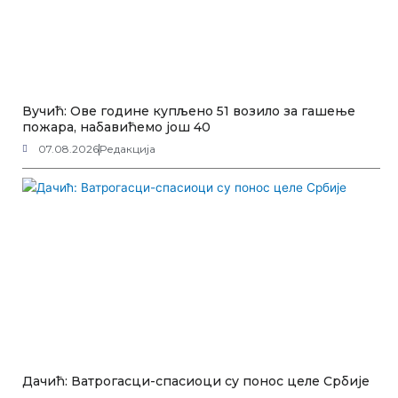
Вучић: Ове године купљено 51 возило за гашење
пожара, набавићемо још 40
07.08.2026
Редакција
Дачић: Ватрогасци-спасиоци су понос целе Србије