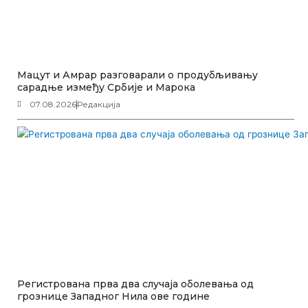
Мацут и Амрар разговарали о продубљивању
сарадње између Србије и Марока
07.08.2026
Редакција
Регистрована прва два случаја оболевања од
грознице Западног Нила ове године