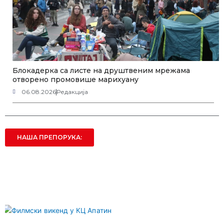
Блокадерка са листе на друштвеним мрежама
отворено промовише марихуану
06.08.2026
Редакција
НАША ПРЕПОРУКА: