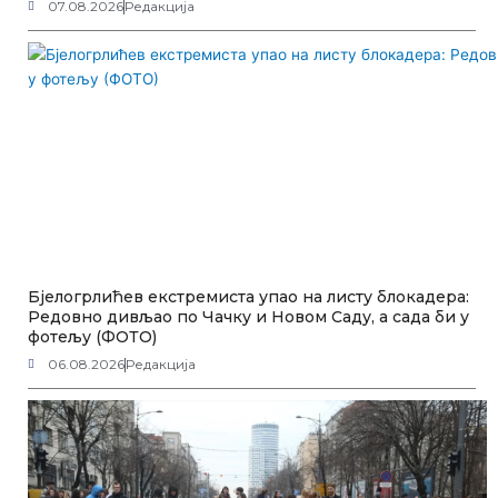
07.08.2026
Редакција
Бјелогрлићев екстремиста упао на листу блокадера:
Редовно дивљао по Чачку и Новом Саду, а сада би у
фотељу (ФОТО)
06.08.2026
Редакција