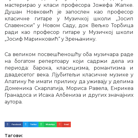
мастерирао у класи професора Јожефа Жапке.
Душан Новковић је запослен као професор
класичне гитаре у Музичкој школи „Јосип
Славенски“ у Новом Саду, док Вељко Торбица
ради као професор гитаре у Музичкој школи
„Јосиф Маринковић“ у Зрењанину.
Са великом посвешћеношћу оба музичара раде
на богатом репертоару који садржи дела из
периода: барока, класицизма, романтизма и
двадесетог века. Лјубитељи класичне музике у
Апатину ће имати прилику да уживају у делима
Доменика Скарлатија, Мориса Равела, Енрикеа
Гранадоса и Исака Албениза и других значајних
аутора.
Facebook
Twitter
WhatsApp
Email
Тагови: