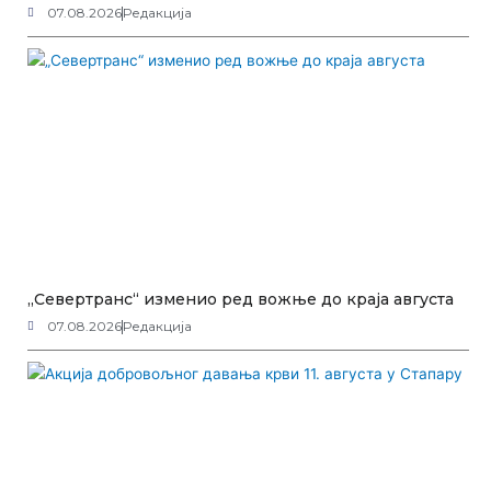
07.08.2026
Редакција
„Севертранс“ изменио ред вожње до краја августа
07.08.2026
Редакција