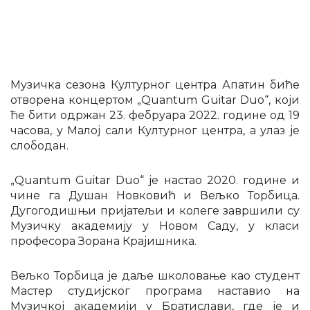
Музичка сезона Културног центра Апатин биће
отворена концертом „Quantum Guitar Duo“, који
ће бити одржан 23. фебруара 2022. године од 19
часова, у Малој сали Културног центра, а улаз је
слободан.
„Quantum Guitar Duo“ је настао 2020. године и
чине га Душан Новковић и Вељко Торбица.
Дугогодишњи пријатељи и колеге завршили су
Музичку академију у Новом Саду, у класи
професора Зорана Крајишника.
Вељко Торбица је даље школовање као студент
Мастер студијског програма наставио на
Музичкој академији у Братислави, где је и