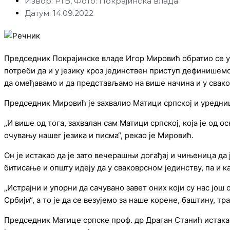
Извор: РТВ, Фото: Покрајинска влада
Датум: 14.09.2022
Председник Покрајинске владе Игор Мировић обратио се у 
потреби да и у језику кроз јединствен приступ дефинишем
да омеђавамо и да представљамо на више начина и у свако
Председник Мировић је захвалио Матици српској и уредниш
„И више од тога, захвалан сам Матици српској, која је од ос
очувању нашег језика и писма“, рекао је Мировић.
Он је истакао да је зато вечерашњи догађај и чињеница да 
битисање и општу идеју да у сваковрсном јединству, па и к
„Истрајни и упорни да сачувано завет оних који су нас још
Србији“, а то је да се везујемо за наше корене, баштину, тр
Председник Матице српске проф. др Драган Станић истакао 