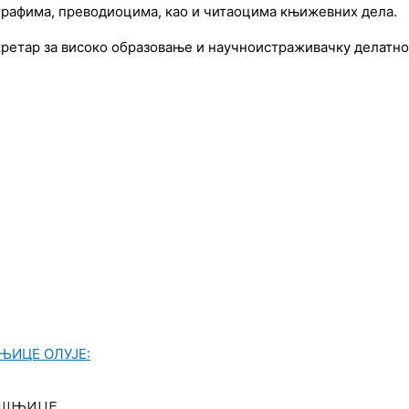
ографима, преводиоцима, као и читаоцима књижевних дела.
кретар за високо образовање и научноистраживачку делатн
ДИШЊИЦЕ