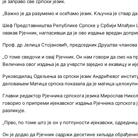
је заправо све српски језик.
„Важно је да разумемо и осећамо језик. Кључна је ствар да
Шеф Представништва Републике Српске у Србији Млађен Циц
овакав Рјечник, нагласивши да је ово издање вредан допри
Проф. др Јелица Стојановић, председник Друштва чланова М
„О томе сведочи и овај Рјечник. Он нам говори да смо на пр
Величина овог издања је да учврсти заједно и екавицу и иј
Руководилац Одељења за српски језик Андрићевог институт
деловањем Матица српска показала да је матица целокупно
Главни редактор Рјечника српскога језика Мирослав Николи
говорио о припреми ијекавског издања Рјечника српскога је
разликује.
„Прво, по томе што је он у потпуности ијекавски, одредниц
Он је додао да Рјечник садржи десетине хиљада обрађени