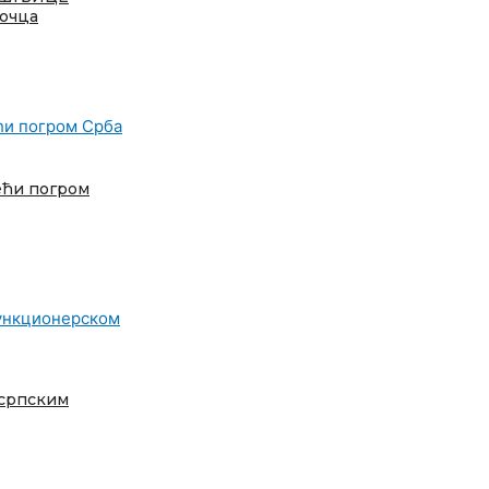
точца
ећи погром
 српским