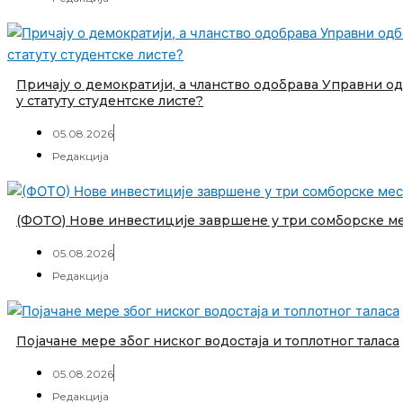
Причају о демократији, а чланство одобрава Управни о
у статуту студентске листе?
05.08.2026
Редакција
(ФОТО) Нове инвестиције завршене у три сомборске м
05.08.2026
Редакција
Појачане мере због ниског водостаја и топлотног таласа
05.08.2026
Редакција