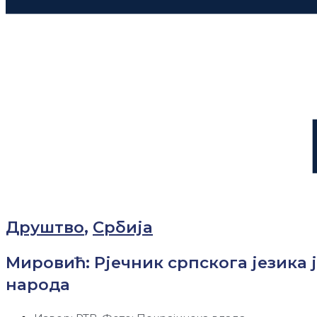
Друштво
,
Србија
Мировић: Рјечник српскога језика 
народа