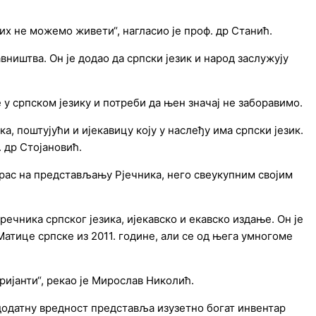
јих не можемо живети“, нагласио је проф. др Станић.
иштва. Он је додао да српски језик и народ заслужују
 у српском језику и потреби да њен значај не заборавимо.
а, поштујући и ијекавицу коју у наслеђу има српски језик.
. др Стојановић.
ерас на представљању Рјечника, него свеукупним својим
ечника српског језика, ијекавско и екавско издање. Он је
Матице српске из 2011. године, али се од њега умногоме
ријанти“, рекао је Мирослав Николић.
додатну вредност представља изузетно богат инвентар