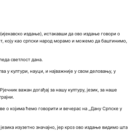
ијекавско издање), истакавши да ово издање говори о
т, коју као српски народ морамо и можемо да баштинимо,
леда светлост дана.
тва у култури, науци, и најважније у свом деловању, у
јечник важан догађај за нашу културу, језик, за наше
трајни.
еве о којима ћемо говорити и вечерас на „Дану Српске у
језика изузетно значајно, јер кроз ово издање видимо шта