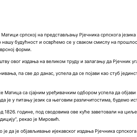
Матици српској на представљању Рјечника српскога језика (
о нашу будућност и осврћемо се у сваком смислу на прошлос
врсној форми.
тву овог издања на великом труду и залагању да Рјечник уг
нивања, па све до данас, успела да се појави као стуб јединс
је Матица са сјајним уређивачким одбором успела да објави Р
ада је у питању језик са његовим различитостима, будемо ис
 од 1826. године, под сводовима ове куће заветовали на циљ
адицију“, рекао је Мировић.
је да је објављивање ијекавског издања Рјечника српскога 