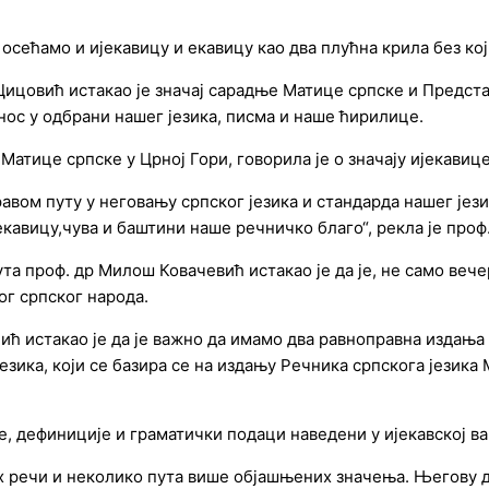
 осећамо и ијекавицу и екавицу као два плућна крила без ко
овић истакао је значај сарадње Матице српске и Представн
нос у одбрани нашег језика, писма и наше ћирилице.
атице српске у Црној Гори, говорила је о значају ијекавице
авом путу у неговању српског језика и стандарда нашег језик
екавицу,чува и баштини наше речничко благо“, рекла је проф
а проф. др Милош Ковачевић истакао је да је, не само веч
г српског народа.
ћ истакао је да је важно да имамо два равноправна издања р
зика, који се базира се на издању Речника српскога језика 
е, дефиниције и граматички подаци наведени у ијекавској ва
х речи и неколико пута више објашњених значења. Његову 