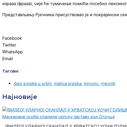
израза (фраза), чије ће тумачење помоћи посебно лексик
Представљању Рјечника присуствовао је и покрајински се
Facebook
Twitter
WhatsApp
Email
Тагови:
dani srpske u srbiji
,
matica srpska
,
mirovic
,
rijecnik
Најновије
(ВИДЕО) УДАРНО! СКАНДАЛ У ХРВАТСКОЈ УОЧИ ГО