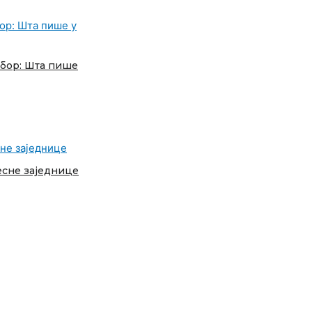
дбор: Шта пише
есне заједнице