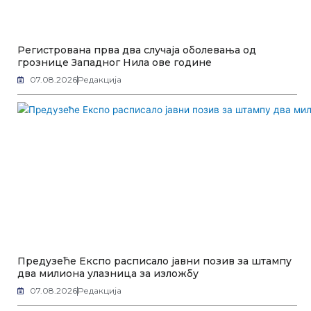
Регистрована прва два случаја оболевања од
грознице Западног Нила ове године
07.08.2026
Редакција
Предузеће Експо расписало јавни позив за штампу
два милиона улазница за изложбу
07.08.2026
Редакција