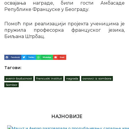
освајања награде, били гости Амбасаде
Републике Француске у Београду.
Помоћ при реализацији пројекта ученицима је
пружила професорка француског језика,
Биљана Штрбац.
Facebook
Twitter
WhatsApp
Email
Тагови:
avenir-buducnost
,
francuski institut
,
nagrada
,
osnovci iz sombora
,
Sombor
НАЈНОВИЈЕ