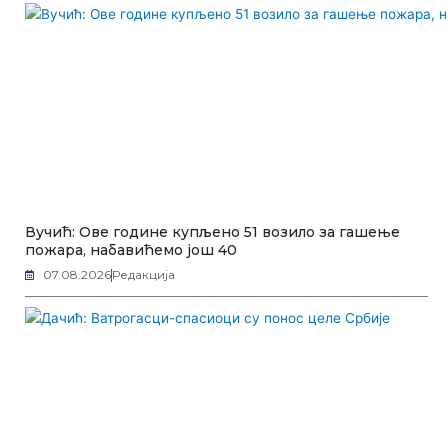
Вучић: Ове године купљено 51 возило за гашење
пожара, набавићемо још 40
07.08.2026
Редакција