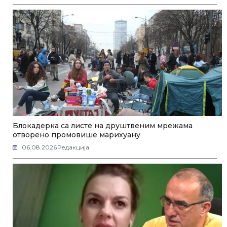
Блокадерка са листе на друштвеним мрежама
отворено промовише марихуану
06.08.2026
Редакција