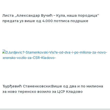
Листа „Александар Вучић – Кула, наша породица“
предата уз више од 4.000 потписа подршке
Ђурђевић Стаменковски:Више од два и по милиона
за ново теренско возило за ЦСР Кладово