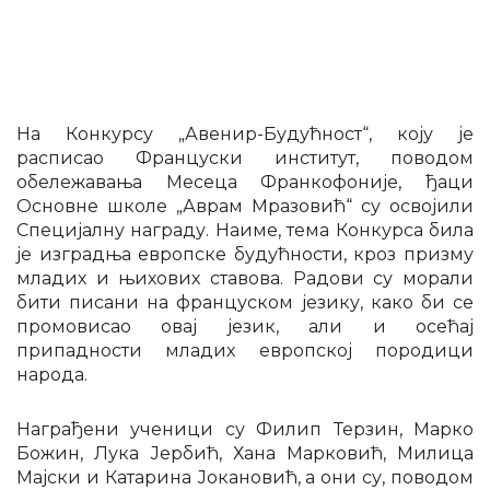
На Конкурсу „Авенир-Будућност“, коју је
расписао Француски институт, поводом
обележавања Месеца Франкофоније, ђаци
Основне школе „Аврам Мразовић“ су освојили
Специјалну награду. Наиме, тема Конкурса била
је изградња европске будућности, кроз призму
младих и њихових ставова. Радови су морали
бити писани на француском језику, како би се
промовисао овај језик, али и осећај
припадности младих европској породици
народа.
Награђени ученици су Филип Терзин, Марко
Божин, Лука Јербић, Хана Марковић, Милица
Мајски и Катарина Јокановић, а они су, поводом