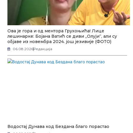
Ова је гора и од ментора Грухоњића! Лице
лешинарке: Бојана Ватић се диви „Олуји“, али су
објаве из новембра 2024. још језивије (ФОТО)
06.08.2026
Редакција
Водостај Дунава код Бездана благо порастао