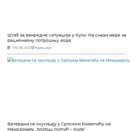
Штаб за ванредне ситуације у Кули: На снази мере за
рационалну потрошњу воде
06.08.2026
Редакција
Ветерани се окупљају у Српском Милетићу на
Меморијалу „Милош Митић – Киле“