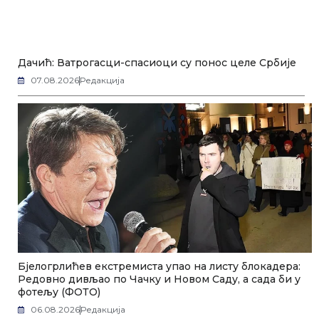
Дачић: Ватрогасци-спасиоци су понос целе Србије
07.08.2026
Редакција
Бјелогрлићев екстремиста упао на листу блокадера:
Редовно дивљао по Чачку и Новом Саду, а сада би у
фотељу (ФОТО)
06.08.2026
Редакција