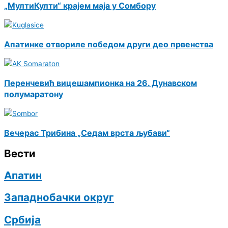
„МултиКулти“ крајем маја у Сомбору
Апатинке отвориле победом други део првенства
Перенчевић вицешампионка на 26. Дунавском
полумаратону
Вечерас Трибина „Седам врста љубави“
Вести
Апатин
Западнобачки округ
Србија