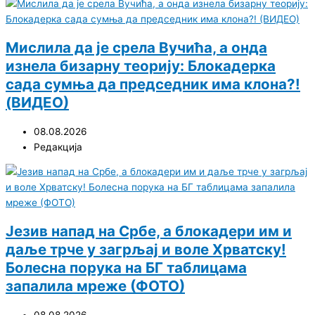
Мислила да је срела Вучића, а онда
изнела бизарну теорију: Блокадерка
сада сумња да председник има клона?!
(ВИДЕО)
08.08.2026
Редакција
Језив напад на Србе, а блокадери им и
даље трче у загрљај и воле Хрватску!
Болесна порука на БГ таблицама
запалила мреже (ФОТО)