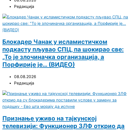
08.08.2026
Редакција
Блокадер Чанак у исламистичком
подкасту пљувао СПЦ, па шокирао све:
„То је злочиначка организација, а
Порфирије је… (ВИДЕО)
08.08.2026
Редакција
Признање уживо на тајкунској
телевизији: Функционер ЗЛФ открио да