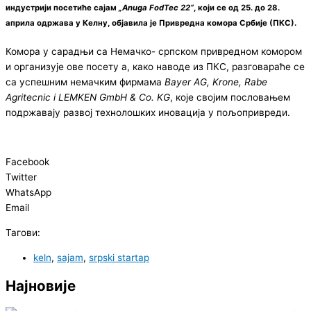
индустрији посетиће сајам
„Anuga FodTec 22“
, који се од 25. до 28.
априла одржава у Келну, објавила је Привредна комора Србије (ПКС).
Комора у сарадњи са Немачко- српском привредном комором
и организује ове посету а, како наводе из ПКС, разговараће се
са успешним немачким фирмама
Bayer AG, Krone, Rabe
Agritecnic i LEMKEN GmbH & Co. KG
, које својим пословањем
подржавају развој технолошких иновација у пољопривреди.
Facebook
Twitter
WhatsApp
Email
Тагови:
keln
,
sajam
,
srpski startap
Најновије