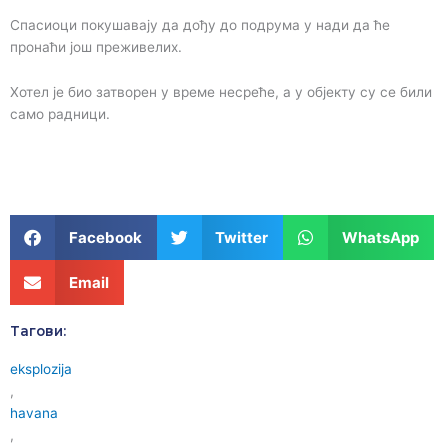
Спасиоци покушавају да дођу до подрума у нади да ће
пронаћи још преживелих.
Хотел је био затворен у време несреће, а у објекту су се били
само радници.
Facebook
Twitter
WhatsApp
Email
Тагови:
eksplozija
,
havana
,