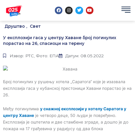
Пређи
F
I
T
Y
на
a
n
w
o
садржај
c
s
i
u
e
t
t
t
b
a
t
u
Друштво
,
Свет
o
g
e
b
o
r
r
e
k
a
У експлозији гаса у центру Хаване број погинулих
m
порастао на 26, спасиоци на терену
Извор: РТС, Фото: ЕПА
Датум: 08.05.2022
Број погинулих у рушењу хотела „Саратога“ које је изазвала
експлозија гаса у кубанској престоници Хавани порастао је на
26.
Међу погинулима
у снажној експлозији у хотелу Саратога у
центру Хаване
је четворо деце, 50 људи је повређено.
Експлозија је оштетила и две стамбене зграде, а дошло је до
пожара на 17 грађевина у радијусу од два блока