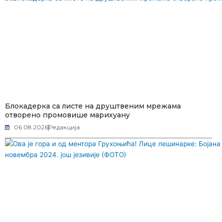
Блокадерка са листе на друштвеним мрежама
отворено промовише марихуану
06.08.2026
Редакција