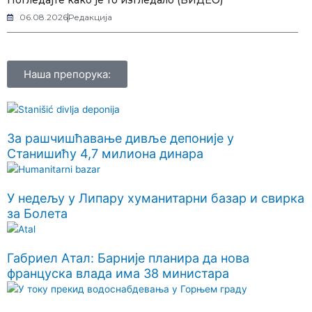
Погледајте како је то изгледало (ВИДЕО)
06.08.2026
Редакција
Наша препорука:
За рашчишћавање дивље депоније у
Станишићу 4,7 милиона динара
У недељу у Липару хуманитарни базар и свирка
за Болета
Габриел Атал: Барније планира да нова
француска влада има 38 министара