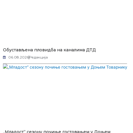
Обустављена пловидба на каналима ДТД
06.08.2026
Редакција
„Младост“ сезону почиње гостовањем у Доњем