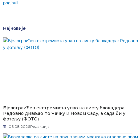
poginuli
Најновије
Бјелогрлићев екстремиста упао на листу блокадера:
Редовно дивљао по Чачку и Новом Саду, а сада би у
фотељу (ФОТО)
06.08.2026
Редакција