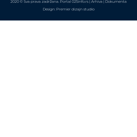
2020 © Sva prava zadržana. Portal 025info.rs |
Arhiva
|
Dokumenta
Design: Premier dizajn studio