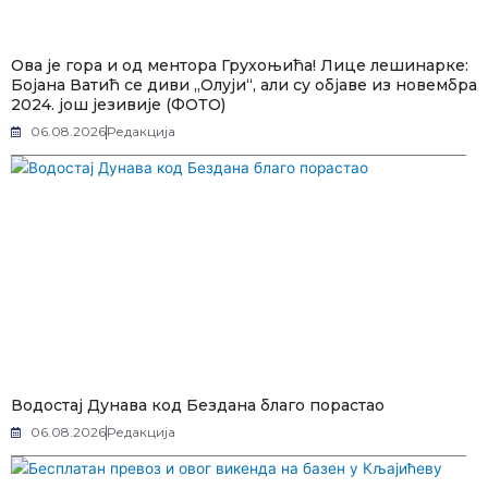
Ова је гора и од ментора Грухоњића! Лице лешинарке:
Бојана Ватић се диви „Олуји“, али су објаве из новембра
2024. још језивије (ФОТО)
06.08.2026
Редакција
Водостај Дунава код Бездана благо порастао
06.08.2026
Редакција