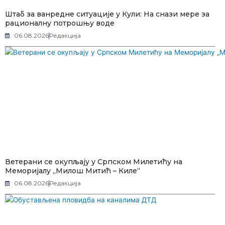
Штаб за ванредне ситуације у Кули: На снази мере за
рационалну потрошњу воде
06.08.2026
Редакција
Ветерани се окупљају у Српском Милетићу на
Меморијалу „Милош Митић – Киле“
06.08.2026
Редакција