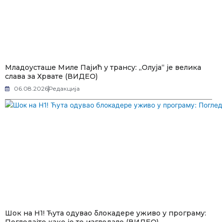
Младоусташе Миле Пајић у трансу: „Олуја“ је велика
слава за Хрвате (ВИДЕО)
06.08.2026
Редакција
Шок на Н1! Ћута одувао блокадере уживо у програму: