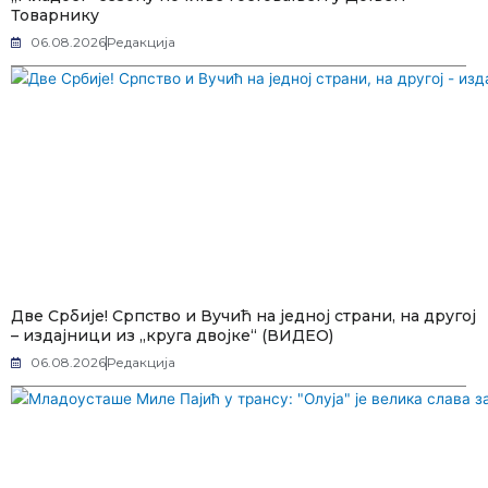
Товарнику
06.08.2026
Редакција
Две Србије! Српство и Вучић на једној страни, на другој
– издајници из „круга двојке“ (ВИДЕО)
06.08.2026
Редакција