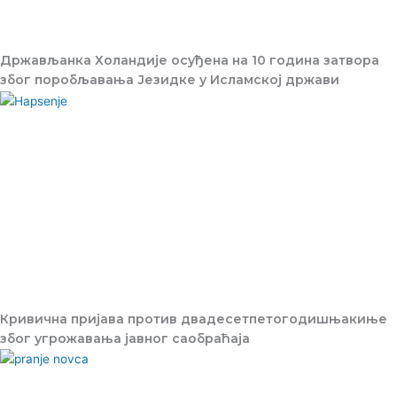
Држављанка Холандије осуђена на 10 година затвора
због поробљавања Језидке у Исламској држави
Кривична пријава против двадесетпетогодишњакиње
због угрожавања јавног саобраћаја