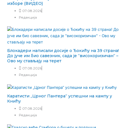
изборе (ВИДЕО)
07.08.2026
Редакција
Блокадери написали досије о Ђокићу на 39 страна!
До јуче им био савезник, сада је “високоризичан“ –
Ово му стављају на терет
07.08.2026
Редакција
Каратисти „Црног Пантера“ успешни на кампу у
Книћу
07.08.2026
Редакција