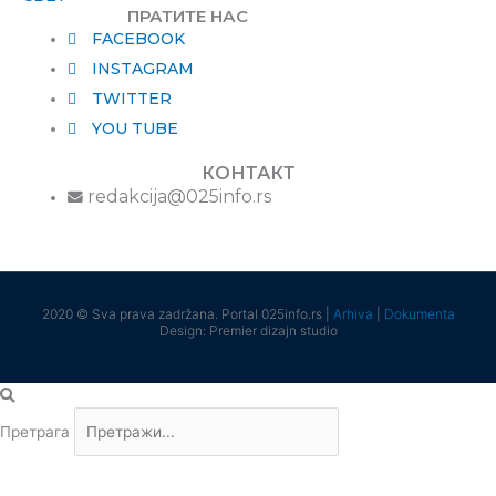
ПРАТИТЕ НАС
FACEBOOK
INSTAGRAM
TWITTER
YOU TUBE
КОНТАКТ
redakcija@025info.rs
2020 © Sva prava zadržana. Portal 025info.rs |
Arhiva
|
Dokumenta
Design: Premier dizajn studio
Претрага