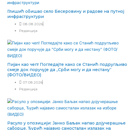
Глишић обишао село Бесеровину и радове на путној
инфраструктури
08.08.2026
Редакција
Пијан као чеп! Погледајте како се Станић подругљиво
смеје док поручује да „Срби могу и да нестану“
(ФОТО/ВИДЕО)
07.08.2026
Редакција
Расуло у опозицији: Јанко Баљак напао дојучерашње
саборце, Ђурић најавио самосталан излазак на