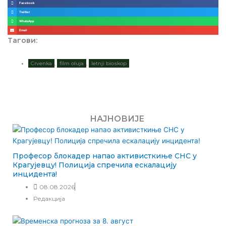
Facebook
Twitter
WhatsApp
Email
Тагови:
Crvenka
,
film oluja
,
letnji bioskop
НАЈНОВИЈЕ
Професор блокадер напао активисткиње СНС у
Крагујевцу! Полиција спречила ескалацију
инцидента!
08.08.2026
Редакција