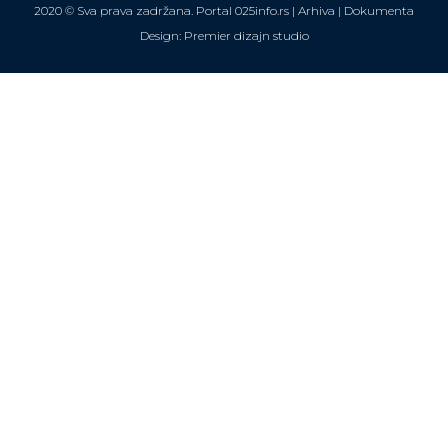
2020 © Sva prava zadržana. Portal 025info.rs |
Arhiva
|
Dokumenta
Design: Premier dizajn studio