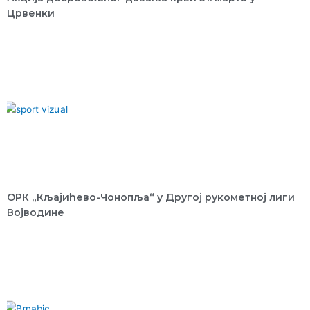
Црвенки
ОРК „Кљајићево-Чонопља“ у Другој рукометној лиги
Војводине