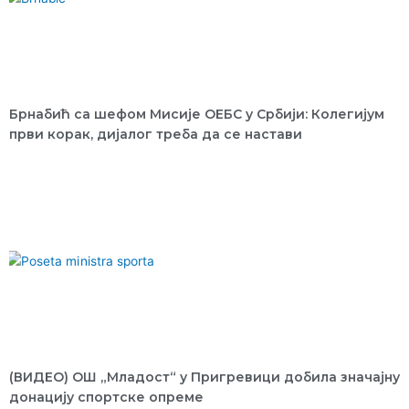
Брнабић са шефом Мисије ОЕБС у Србији: Колегијум
први корак, дијалог треба да се настави
(ВИДЕО) ОШ „Младост“ у Пригревици добила значајну
донацију спортске опреме