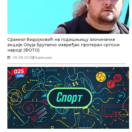
Срамно! Видојковић на годишњицу злочиначке
акције Олуја брутално извређао протеран српски
народ! (ФОТО)
09.08.2026
Редакција