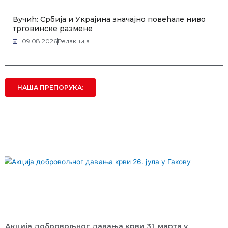
Вучић: Србија и Украјина значајно повећале ниво
трговинске размене
09.08.2026
Редакција
НАША ПРЕПОРУКА:
Акција добровољног давања крви 31. марта у