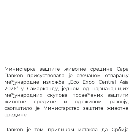
Министарка заштите животне средине Сара
Павков присуствовала је свечаном отварању
међународне изложбе „Еco Expo Central Asia
2026“ у Самарканду, једном од најзначајнијих
међународних скупова посвећених заштити
животне средине и одрживом развоју,
саопштило је Министарство заштите животне
средине.
Павков је том приликом истакла да Србија