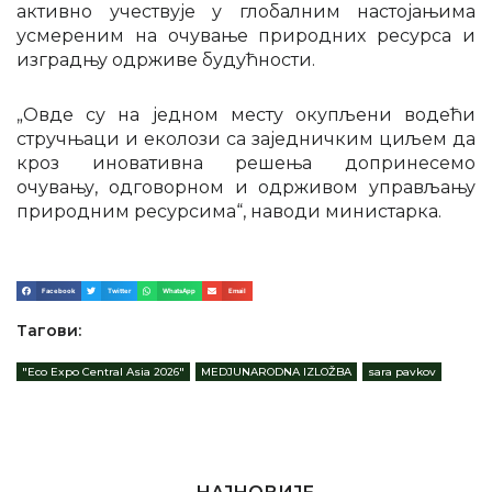
активно учествује у глобалним настојањима
усмереним на очување природних ресурса и
изградњу одрживе будућности.
„Овде су на једном месту окупљени водећи
стручњаци и еколози са заједничким циљем да
кроз иновативна решења допринесемо
очувању, одговорном и одрживом управљању
природним ресурсима“, наводи министарка.
Facebook
Twitter
WhatsApp
Email
Тагови:
"Еco Expo Central Asia 2026"
,
MEDJUNARODNA IZLOŽBA
,
sara pavkov