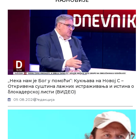
НАЈНОВИЈЕ
„Нека нам је Бог у помоћи“: Кукњава на Новој С –
Откривена суштина лажних истраживања и истина о
блокадерској листи (ВИДЕО)
09.08.2026
Редакција