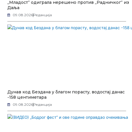
„Младост“ одиграла нерешено против „Радничког“ из
Даља
09.08.2026
Редакција
Дунав код Бездана у благом порасту, водостај данас
-158 центиметара
09.08.2026
Редакција