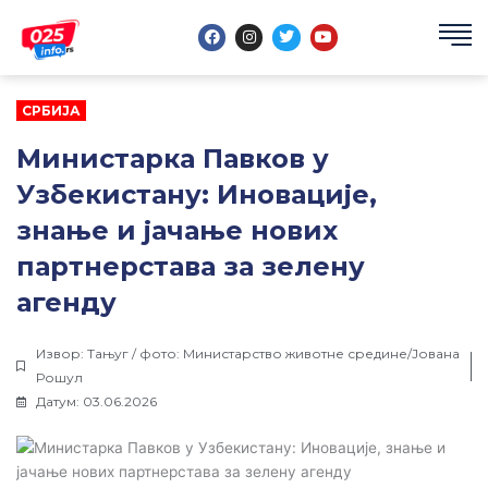
Пређи
F
I
T
Y
на
a
n
w
o
садржај
c
s
i
u
e
t
t
t
b
a
t
u
o
g
e
b
СРБИЈА
o
r
r
e
k
a
m
Министарка Павков у
Узбекистану: Иновације,
знање и јачање нових
партнерстава за зелену
агенду
Извор: Тањуг / фото: Министарство животне средине/Јована
Рошул
Датум: 03.06.2026