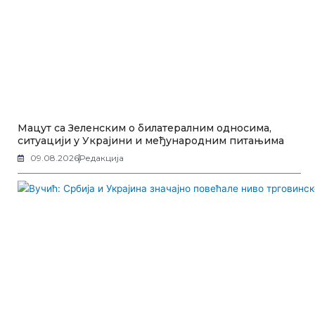
Мацут са Зеленским о билатералним односима,
ситуацији у Украјини и међународним питањима
09.08.2026
Редакција