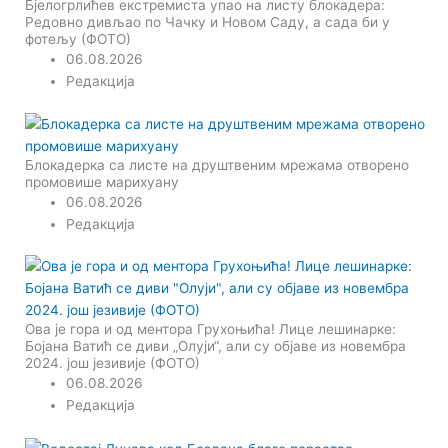
Бјелогрлићев екстремиста упао на листу блокадера:
Редовно дивљао по Чачку и Новом Саду, а сада би у
фотељу (ФОТО)
06.08.2026
Редакција
Блокадерка са листе на друштвеним мрежама отворено
промовише марихуану
06.08.2026
Редакција
Ова је гора и од ментора Грухоњића! Лице лешинарке:
Бојана Ватић се диви „Олуји“, али су објаве из новембра
2024. још језивије (ФОТО)
06.08.2026
Редакција