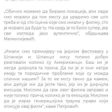
„Обично можемо да бирамо локације, али овде
смо морали да том месту да урадимо све што
треба и од сто сцена које смо имали у филму, сто
је морало да буде ту. На крају је то било супер, јер
све изгледа јако аутентично“, објашњава
Мелентијевић.
„Имали смо премијеру на једном фестивалу у
Шпанији и Шпанци нису толико добро
реаговали колико су Американци. Баш их је
негде дирнула та прича. Да ли је и они негде
имају те породичне проблеме који су можда
слични нашим? Ја то не могу тачно да кажем,
али делује ми да јесте тако, јер их је дирнула
емоција. Мислим да срж овог филма заправо и
није толико прича, колико је та емоција. Мислим
да је израз генерацијска траума прави који
описује овај филм“, каже Петровић.