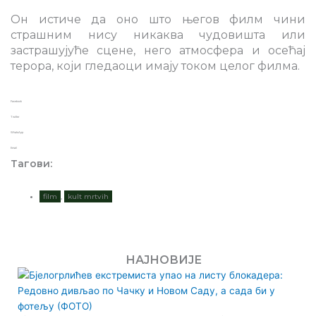
Он истиче да оно што његов филм чини
страшним нису никаква чудовишта или
застрашујуће сцене, него атмосфера и осећај
терора, који гледаоци имају током целог филма.
Facebook
Twitter
WhatsApp
Email
Тагови:
film
,
kult mrtvih
НАЈНОВИЈЕ