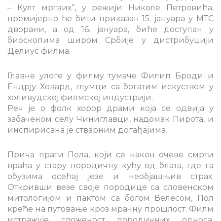
– Култ мртвих“, у режији Николе Петровића,
премијерно ће бити приказан 15. јануара у МТС
дворани, а од 16. јануара, биће доступан у
биоскопима широм Србије у дистрибуцији
Делиус филма.
Главне улоге у филму тумаче Филип Броди и
Ендрју Ховард, глумци са богатим искуством у
холивудској филмској индустрији.
Реч је о фолк хорор драми која се одвија у
забаченом селу Чиниглавци, надомак Пирота, и
инспирисана је стварним догађајима.
Прича прати Пола, који се након очеве смрти
враћа у стару породичну кућу од блата, где га
обузима осећај језе и необјашњив страх.
Откривши везе своје породице са словенском
митологијом и пактом са богом Велесом, Пол
креће на путовање кроз мрачну прошлост. Филм
истражује сложеност породичних односа,