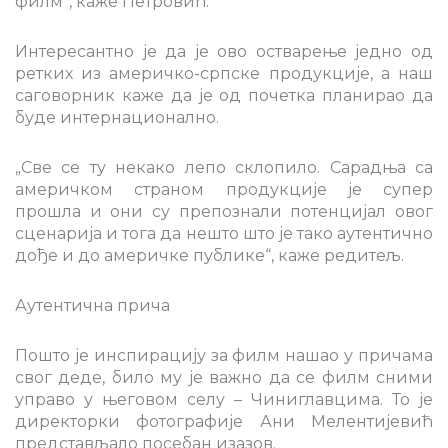
филм“, каже Петровић.
Интересантно је да је ово остварење једно од
ретких из америчко-српске продукције, а наш
саговорник каже да је од почетка планирао да
буде интернационално.
„Све се ту некако лепо склопило. Сарадња са
америчком страном продукције је супер
прошла и они су препознали потенцијал овог
сценарија и тога да нешто што је тако аутентично
дође и до америчке публике“, каже редитељ.
Аутентична прича
Пошто је инспирацију за филм нашао у причама
свог деде, било му је важно да се филм сними
управо у његовом селу – Чиниглавцима. То је
директорки фотографије Ани Мелентијевић
представљало посебан изазов.