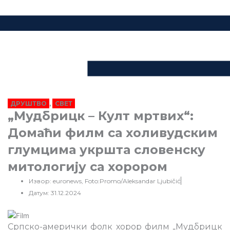
ДРУШТВО
,
СВЕТ
„Мудбрицк – Култ мртвих“:
Домаћи филм са холивудским
глумцима укршта словенску
митологију са хорором
Извор: euronews, Foto:Promo/Aleksandar Ljubičić
Датум: 31.12.2024
Српско-амерички фолк хорор филм „Мудбрицк