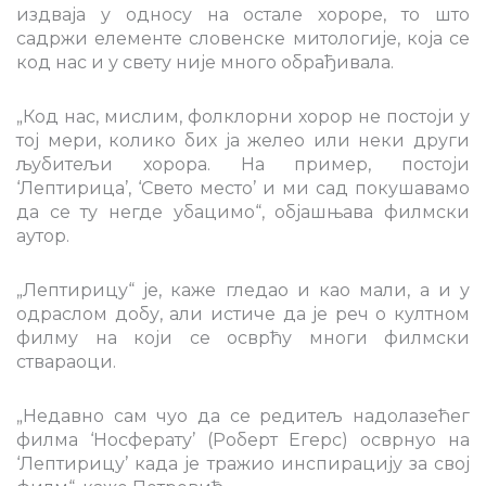
издваја у односу на остале хороре, то што
садржи елементе словенске митологије, која се
код нас и у свету није много обрађивала.
„Код нас, мислим, фолклорни хорор не постоји у
тој мери, колико бих ја желео или неки други
љубитељи хорора. На пример, постоји
‘Лептирица’, ‘Свето место’ и ми сад покушавамо
да се ту негде убацимо“, објашњава филмски
аутор.
„Лептирицу“ је, каже гледао и као мали, а и у
одраслом добу, али истиче да је реч о култном
филму на који се осврћу многи филмски
ствараоци.
„Недавно сам чуо да се редитељ надолазећег
филма ‘Носферату’ (Роберт Егерс) осврнуо на
‘Лептирицу’ када је тражио инспирацију за свој