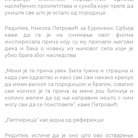
наслеђених проклетстава и сукоба који прете да
униште све што је остало од породице.
Редитељ Никола Петровић за Еуронеwс Србија
каже да га је на снимање овог филма
инспирисала прича коју су му причали његови
дека и бака о човеку из њиховог села који је
убио брата због наследства.
„Мени је та прича увек била тужна и страшна и
када сам одрастао и како сам сам некако кренуо
да имам раскол са породицом и братом, схватио
сам колико је та прича за мене још битнија и
колико желим да од ње направим нешто с чим
могу сви да се поистовете“, каже Петровић.
„Лептирица“ као једна од референци
Редитељ истиче да је оно што ово остварење