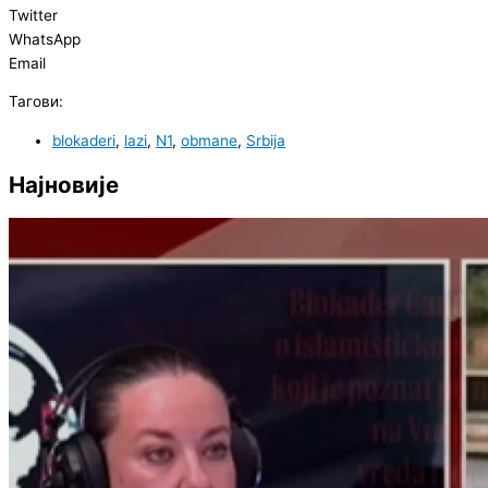
Twitter
WhatsApp
Email
Тагови:
blokaderi
,
lazi
,
N1
,
obmane
,
Srbija
Најновије