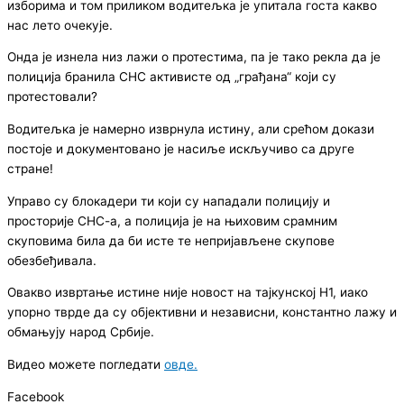
изборима и том приликом водитељка је упитала госта какво
нас лето очекује.
Онда је изнела низ лажи о протестима, па је тако рекла да је
полиција бранила СНС активисте од „грађана“ који су
протестовали?
Водитељка је намерно изврнула истину, али срећом докази
постоје и документовано је насиље искључиво са друге
стране!
Управо су блокадери ти који су нападали полицију и
просторије СНС-а, а полиција је на њиховим срамним
скуповима била да би исте те непријављене скупове
обезбеђивала.
Овакво извртање истине није новост на тајкунској Н1, иако
упорно тврде да су објективни и независни, константно лажу и
обмањују народ Србије.
Видео можете погледати
овде.
Facebook