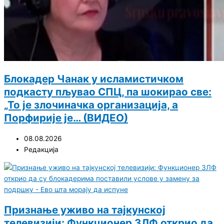
Блокадер Чанак у исламистичком
подкасту пљувао СПЦ, па шокирао све:
„То је злочиначка организација, а
Порфирије је… (ВИДЕО)
08.08.2026
Редакција
Признање уживо на тајкунској
телевизији: Функционер ЗЛФ открио да