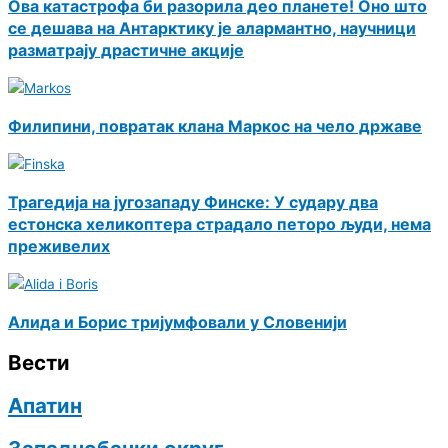
Ова катастрофа би разорила део планете! Оно што
се дешава на Антарктику је алармантно, научници
разматрају драстичне акције
Филипини, повратак клана Маркос на чело државе
Трагедија на југозападу Финске: У судару два
естонска хеликоптера страдало петоро људи, нема
преживелих
Алида и Борис тријумфовали у Словенији
Вести
Апатин