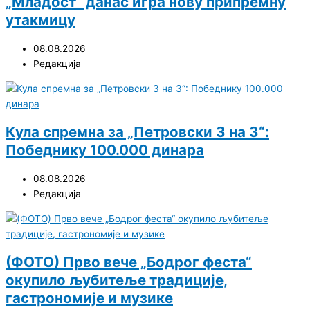
„Младост“ данас игра нову припремну
утакмицу
08.08.2026
Редакција
Кула спремна за „Петровски 3 на 3“:
Победнику 100.000 динара
08.08.2026
Редакција
(ФОТО) Прво вече „Бодрог феста“
окупило љубитеље традиције,
гастрономије и музике