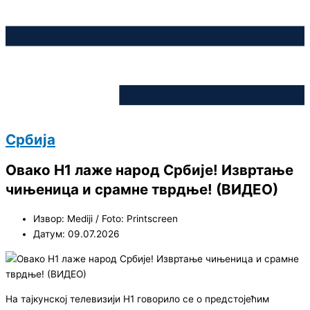
Србија
Овако Н1 лаже народ Србије! Извртање
чињеница и срамне тврдње! (ВИДЕО)
Извор: Mediji / Foto: Printscreen
Датум: 09.07.2026
На тајкунској телевизији Н1 говорило се о предстојећим