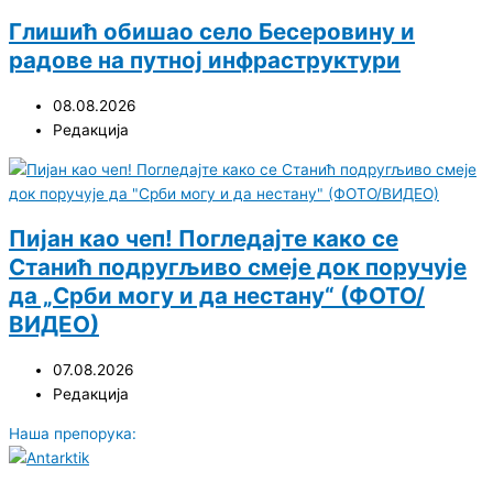
Глишић обишао село Бесеровину и
радове на путној инфраструктури
08.08.2026
Редакција
Пијан као чеп! Погледајте како се
Станић подругљиво смеје док поручује
да „Срби могу и да нестану“ (ФОТО/
ВИДЕО)
07.08.2026
Редакција
Наша препорука: