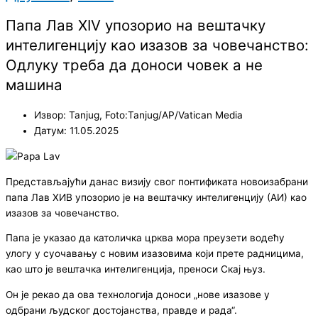
Папа Лав XIV упозорио на вештачку
интелигенцију као изазов за човечанство:
Одлуку треба да доноси човек а не
машина
Извор: Tanjug, Foto:Tanjug/AP/Vatican Media
Датум: 11.05.2025
Представљајући данас визију свог понтификата новоизабрани
папа Лав XИВ упозорио је на вештачку интелигенцију (АИ) као
изазов за човечанство.
Папа је указао да католичка црква мора преузети водећу
улогу у суочавању с новим изазовима који прете радницима,
као што је вештачка интелигенција, преноси Скај њуз.
Он је рекао да ова технологија доноси „нове изазове у
одбрани људског достојанства, правде и рада“.