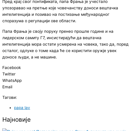
Пред крај свог понтификата, папа Фрања је учестало
упозоравао на претње које човечанству доноси вештачка
интелигенција и позивао на постизање међународног
споразума о регулацији ове области.
Папа Фрања је своју поруку пренео прошле године и на
лидерском самиту Г7, инсистирајући да вештачка
интелигенција мора остати усмерена на човека, тако да, поред
осталог, одлуке о томе када ће се користити оружје увек
доносе људи, а не машине.
Facebook
Twitter
WhatsApp
Email
Тагови:
papa lav
Најновије