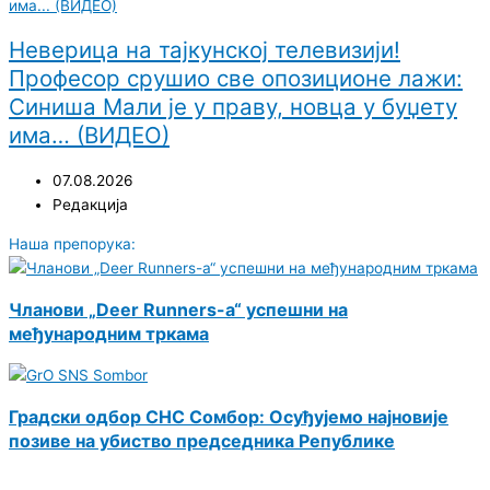
Неверица на тајкунској телевизији!
Професор срушио све опозиционе лажи:
Синиша Мали је у праву, новца у буџету
има… (ВИДЕО)
07.08.2026
Редакција
Наша препорука:
Чланови „Deer Runners-a“ успешни на
међународним тркама
Градски одбор СНС Сомбор: Осуђујемо најновије
позиве на убиство председника Републике