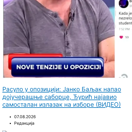
Расуло у опозицији: Јанко Баљак напао
дојучерашње саборце, Ђурић најавио
самосталан излазак на изборе (ВИДЕО)
07.08.2026
Редакција