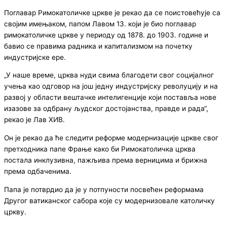
Поглавар Римокатоличке цркве је рекао да се поистовећује са
својим имењаком, папом Лавом 13. који је био поглавар
римокатоличке цркве у периоду од 1878. до 1903. године и
бавио се правима радника и капитализмом на почетку
индустријске ере.
„У наше време, црква нуди свима благодети свог социјалног
учења као одговор на још једну индустријску револуцију и на
развој у области вештачке интелигенције који поставља нове
изазове за одбрану људског достојанства, правде и рада“,
рекао је Лав XИВ.
Он је рекао да ће следити реформе модернизације цркве свог
претходника папе Фрање како би Римокатоличка црква
постала инклузивна, пажљива према верницима и брижна
према одбаченима.
Папа је потврдио да је у потпуности посвећен реформама
Другог ватиканског сабора које су модернизовале католичку
цркву.