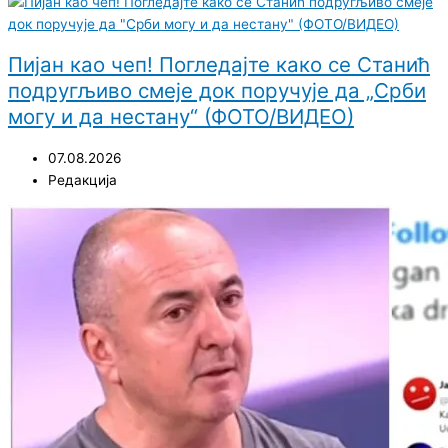
Пијан као чеп! Погледајте како се Станић
подругљиво смеје док поручује да „Срби
могу и да нестану“ (ФОТО/ВИДЕО)
07.08.2026
Редакција