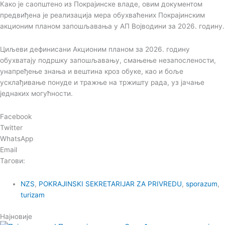
Како је саопштено из Покрајинске владе, овим документом
предвиђена је реализација мера обухваћених Покрајинским
акционим планом запошљавања у АП Војводини за 2026. годину.
Циљеви дефинисани Акционим планом за 2026. годину
обухватају подршку запошљавању, смањење незапослености,
унапређење знања и вештина кроз обуке, као и боље
усклађивање понуде и тражње на тржишту рада, уз јачање
једнаких могућности.
Facebook
Twitter
WhatsApp
Email
Тагови:
NZS
,
POKRAJINSKI SEKRETARIJAR ZA PRIVREDU
,
sporazum
,
turizam
Најновије