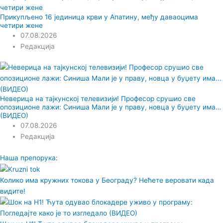
Прикупљено 16 јединица крви у Апатину, међу даваоцима
четири жене
07.08.2026
Редакција
Неверица на тајкунској телевизији! Професор срушио све
опозиционе лажи: Синиша Мали је у праву, новца у буџету има…
(ВИДЕО)
07.08.2026
Редакција
Наша препорука:
Колико има кружних токова у Београду? Нећете веровати када
видите!