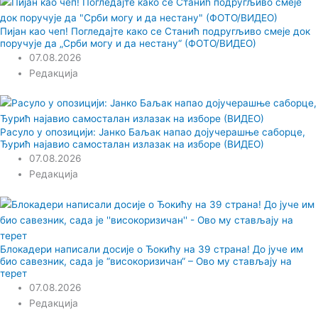
Пијан као чеп! Погледајте како се Станић подругљиво смеје док
поручује да „Срби могу и да нестану“ (ФОТО/ВИДЕО)
07.08.2026
Редакција
Расуло у опозицији: Јанко Баљак напао дојучерашње саборце,
Ђурић најавио самосталан излазак на изборе (ВИДЕО)
07.08.2026
Редакција
Блокадери написали досије о Ђокићу на 39 страна! До јуче им
био савезник, сада је “високоризичан“ – Ово му стављају на
терет
07.08.2026
Редакција