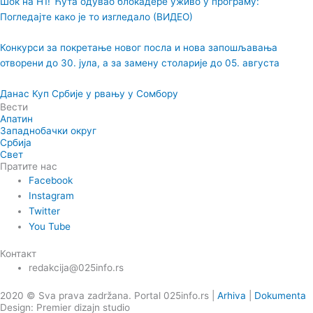
Шок на Н1! Ћута одувао блокадере уживо у програму:
Погледајте како је то изгледало (ВИДЕО)
Конкурси за покретање новог посла и нова запошљавања
отворени до 30. јула, а за замену столарије до 05. августа
Данас Куп Србије у рвању у Сомбору
Вести
Апатин
Западнобачки округ
Србија
Свет
Пратите нас
Facebook
Instagram
Twitter
You Tube
Контакт
redakcija@025info.rs
2020 © Sva prava zadržana. Portal 025info.rs |
Arhiva
|
Dokumenta
Design: Premier dizajn studio