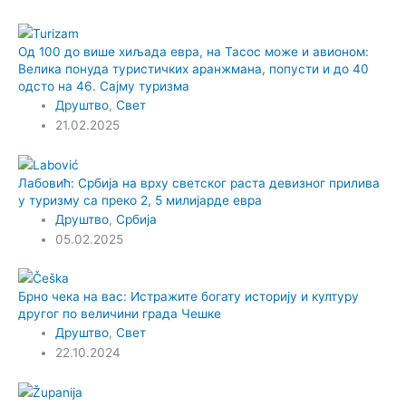
Од 100 до више хиљада евра, на Тасос може и авионом:
Велика понуда туристичких аранжмана, попусти и до 40
одсто на 46. Сајму туризма
Друштво
,
Свет
21.02.2025
Лабовић: Србија на врху светског раста девизног прилива
у туризму са преко 2, 5 милијарде евра
Друштво
,
Србија
05.02.2025
Брно чека на вас: Истражите богату историју и културу
другог по величини града Чешке
Друштво
,
Свет
22.10.2024