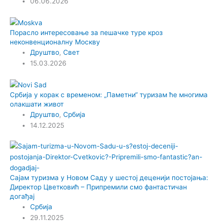
06.06.2026
Порасло интересовање за пешачке туре кроз
неконвенционалну Москву
Друштво
,
Свет
15.03.2026
Србија у корак с временом: „Паметни“ туризам ће многима
олакшати живот
Друштво
,
Србија
14.12.2025
Сајам туризма у Новом Саду у шестој деценији постојања:
Директор Цветковић – Припремили смо фантастичан
догађај
Србија
29.11.2025