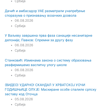
Србија
Дачић и амбасадор УАЕ разматрали унапређење
споразума о признавању возачких дозвола
06.08.2026
Србија
У Ваљеву завршена прва фаза санације несанитарне
депоније; Павков: Спремни за другу фазу
06.08.2026
Србија
Станковић: Изменама закона о систему образовања
реафирмишемо васпитну улогу школе
06.08.2026
Србија
(ВИДЕО) УДАРНО! СКАНДАЛ У ХРВАТСКОЈ УОЧИ
ГОДИШЊИЦЕ ОЛУЈЕ: Маскиране особе спалиле српску
заставу код Оточца
05.08.2026
Србија