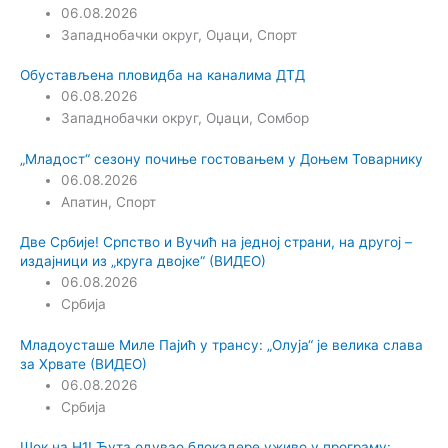
06.08.2026
Западнобачки округ
,
Оџаци
,
Спорт
Обустављена пловидба на каналима ДТД
06.08.2026
Западнобачки округ
,
Оџаци
,
Сомбор
„Младост“ сезону почиње гостовањем у Доњем Товарнику
06.08.2026
Апатин
,
Спорт
Две Србије! Српство и Вучић на једној страни, на другој –
издајници из „круга двојке“ (ВИДЕО)
06.08.2026
Србија
Младоусташе Миле Пајић у трансу: „Олуја“ је велика слава
за Хрвате (ВИДЕО)
06.08.2026
Србија
Шок на Н1! Ћута одувао блокадере уживо у програму: