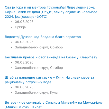
Ова је гора и од ментора Грухоњића! Лице лешинарке:
Бојана Ватић се диви „Олуји“, али су објаве из новембра
2024. још језивије (ФОТО)
06.08.2026
Србија
Водостај Дунава код Бездана благо порастао
06.08.2026
Западнобачки округ
,
Сомбор
Бесплатан превоз и овог викенда на базен у Кљајићеву
06.08.2026
Западнобачки округ
,
Сомбор
Штаб за ванредне ситуације у Кули: На снази мере за
рационалну потрошњу воде
06.08.2026
Западнобачки округ
,
Кула
Ветерани се окупљају у Српском Милетићу на Меморијалу
„Милош Митић – Киле“