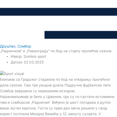
Друштво
,
Сомбор
„Радничком“ и „Раванграду“ по бод на старту пролећне сезоне
Извор: Sombor sport
Датум: 02.03.2025
Екипама са Градског стадиона по бод на отварању пролећног
дела сезоне. Сва три уводна дуела Подручне фудбалске лиге
Сомбор завршена су нерешеним исходом.
Најзанимљивије је било у Црвенки, где су се састати истоимени
тим и сомборски „Раднички“. Виђено је шест погодака и дупло
више жутих картона. Гости су први део меча решили у своју
корист поготком Михајла Вемића у 12. минуту сусрета. У