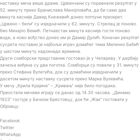
наставку меча више драме. Црвенчани су поравнали резултат у
52. минуту преко Бранислава Манојловића, да би само два
минута касније Давид Кнежевић донео потпуни преокрет.
„Црвено – бели“ су изједначили у 62. минуту. Стрелац је поново
био Михајло Вемић. Петнаестак минута касније гости поново
воде, а ново вођство донео им је Дамир Дулић. Коначан резултат
сусрета поставио је најбољи играч домаћег тима Миленко Бабић
у шестом минуту надокнаде времена.
Други сомборски представник гостовао је у Челареву. У дербију
зачеља виђена су два поготка. Сомборци су повели у 31. минуту
преко Стефана Вулетића, док су домаћини изједначили у
десетом минуту наставку сусрета преко Марка Вулевића.
У мечу „Крила Крајине“ – „Кривањ“ није било погодака.
Преостали мечеви играју се данас од 14.30 часова. „Динамо
1923“ гостује у Бачком Брестовцу, док ће „Жак“ гостовати у
Обровцу.
Facebook
Twitter
WhatsApp