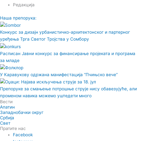
Редакција
Наша препорука:
Конкурс за дизајн урбанистичко-архитектонског и партерног
уређења Трга Светог Тројства у Сомбору
Расписан Јавни конкурс за финансирање пројеката и програма
за младе
У Каравукову одржана манифестација “Пчињско вече”
Препоруке за смањење потрошње струје нису обавезујуће, али
променом навика можемо уштедети много
Вести
Апатин
Западнобачки округ
Србија
Свет
Пратите нас
Facebook