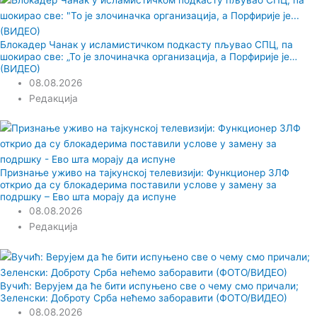
Блокадер Чанак у исламистичком подкасту пљувао СПЦ, па
шокирао све: „То је злочиначка организација, а Порфирије је…
(ВИДЕО)
08.08.2026
Редакција
Признање уживо на тајкунској телевизији: Функционер ЗЛФ
открио да су блокадерима поставили услове у замену за
подршку – Ево шта морају да испуне
08.08.2026
Редакција
Вучић: Верујем да ће бити испуњено све о чему смо причали;
Зеленски: Доброту Срба нећемо заборавити (ФОТО/ВИДЕО)
08.08.2026