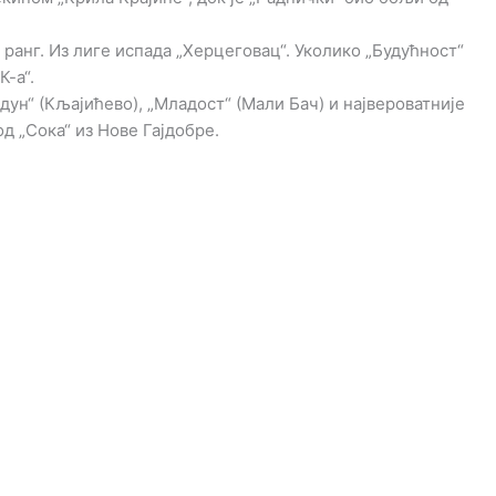
ранг. Из лиге испада „Херцеговац“. Уколико „Будућност“
К-а“.
ун“ (Кљајићево), „Младост“ (Мали Бач) и највероватније
д „Сока“ из Нове Гајдобре.