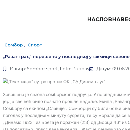
Пређи
на
садржај
НАСЛОВНА
ВЕ
Сомбор
,
Спорт
„Раванград“ нерешено у последњој утакмици сезоне
Извор: Sombor sport, Foto: Pixabay
Датум: 09.06.2
Завршена је сезона сомборског подручја. У последњим м
јер је све већ било познато прошле недеље. Екипа „Равангр
Сомбору са екипом „Славије“. Сомборци су били бољи ривал
погодак у последњем минуту сусрета, те су морали да се
„Динамо 1923“ из Брега је поражен (2:3) од „Борца 46“ из
Да подсетимо, првог дана викенда, „Жак“ је ремизирао са 