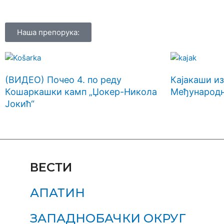
Наша препорука:
(ВИДЕО) Почео 4. по реду
Кајакаши из
Кошаркашки камп „Џокер-Никола
Међународно
Јокић“
ВЕСТИ
АПАТИН
ЗАПАДНОБАЧКИ ОКРУГ