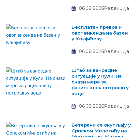
06.08.2026
Редакција
Бесплатан превоз и
овог викенда на базен
у Кљајићеву
06.08.2026
Редакција
Штаб за ванредне
ситуације у Кули: На
снази мере за
рационалну потрошњу
воде
06.08.2026
Редакција
Ветерани се окупљају у
Српском Милетићу на
Меморијалу „Милош