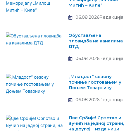
Митић – Киле“
06.08.2026
Редакција
Обустављена
пловидба на каналима
ДТД
06.08.2026
Редакција
„Младост“ сезону
почиње гостовањем у
Доњем Товарнику
06.08.2026
Редакција
Две Србије! Српство и
Вучић на једној страни,
на другој – издајници