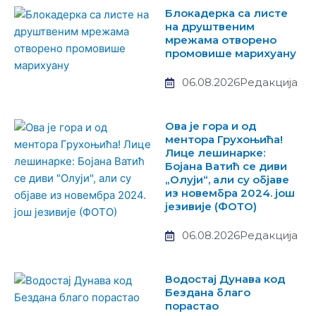
Блокадерка са листе
на друштвеним
мрежама отворено
промовише марихуану
06.08.2026
Редакција
Ова је гора и од
ментора Грухоњића!
Лице лешинарке:
Бојана Ватић се диви
„Олуји“, али су објаве
из новембра 2024. још
језивије (ФОТО)
06.08.2026
Редакција
Водостај Дунава код
Бездана благо
порастао