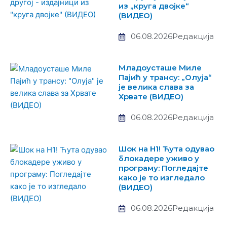
из „круга двојке“
(ВИДЕО)
06.08.2026
Редакција
Младоусташе Миле
Пајић у трансу: „Олуја“
је велика слава за
Хрвате (ВИДЕО)
06.08.2026
Редакција
Шок на Н1! Ћута одувао
блокадере уживо у
програму: Погледајте
како је то изгледало
(ВИДЕО)
06.08.2026
Редакција