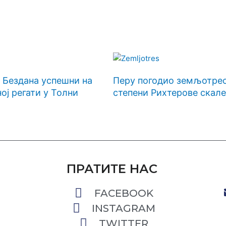
 Бездана успешни на
Перу погодио земљотрес 
ј регати у Толни
степени Рихтерове скале
ПРАТИТЕ НАС
FACEBOOK
INSTAGRAM
TWITTER