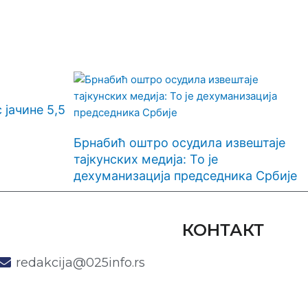
јачине 5,5
Брнабић оштро осудила извештаје
тајкунских медија: То је
дехуманизација председника Србије
КОНТАКТ
redakcija@025info.rs