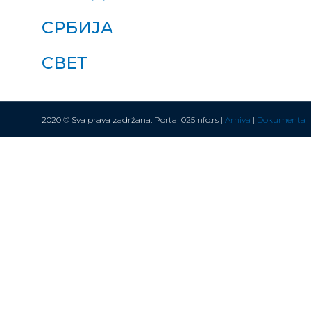
СРБИЈА
СВЕТ
2020 © Sva prava zadržana. Portal 025info.rs |
Arhiva
|
Dokumenta