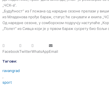
„ЧСК-а“.
„Будућност“ из Гложана од наредне сезоне прелази у виши 
из Младенова прође бараж, статус ће сачувати и екипа „ЧС
Од наредне сезоне, у сомборском подручју наступаће „Корд
„Полет“ из Сивца који је у првом бараж сусрету био бољи о
Facebook
Twitter
WhatsApp
Email
Тагови:
ravangrad
,
sport