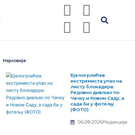
F
T
I
Y
a
w
n
o
С
c
i
s
u
e
t
t
t
Најновије
b
t
a
u
Бјелогрлићев
o
e
g
b
екстремиста упао на
листу блокадера:
Редовно дивљао по
o
r
r
e
Чачку и Новом Саду, а
сада би у фотељу
k
a
(ФОТО)
06.08.2026
Редакција
m