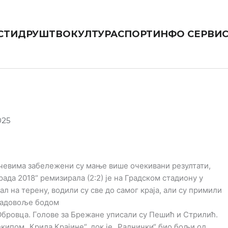
СТИ
ДРУШТВО
КУЛТУРА
СПОРТ
ИНФО СЕРВИ
025
ечевима забележени су мање више очекивани резултати,
ада 2018“ ремизирала (2:2) је на Градском стадиону у
 на терену, водили су све до самог краја, али су примили
 задовоље бодом
 Обровца. Голове за Брежане уписали су Пешић и Стрилић.
екипом „Крила Крајине“, док је „Раднички“ био бољи од