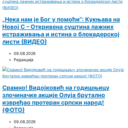
„Нека нам је Бог у помоћи“: Кукњава на
Новој С – Откривена суштина лажних
истраживања и истина о блокадерској
листи (ВИДЕО)
09.08.2026
Редакција
Срамно! Видојковић на годишњицу
злочиначке акције Олуја брутално
извређао протеран српски народ!
(ФОТО)
09.08.2026