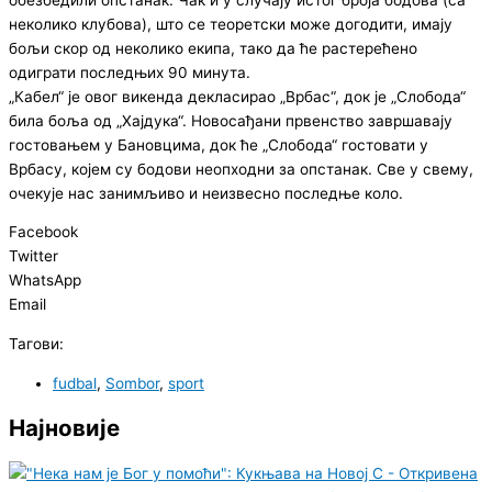
неколико клубова), што се теоретски може догодити, имају
бољи скор од неколико екипа, тако да ће растерећено
одиграти последњих 90 минута.
„Кабел“ је овог викенда декласирао „Врбас“, док је „Слобода“
била боља од „Хајдука“. Новосађани првенство завршавају
гостовањем у Бановцима, док ће „Слобода“ гостовати у
Врбасу, којем су бодови неопходни за опстанак. Све у свему,
очекује нас занимљиво и неизвесно последње коло.
Facebook
Twitter
WhatsApp
Email
Тагови:
fudbal
,
Sombor
,
sport
Најновије