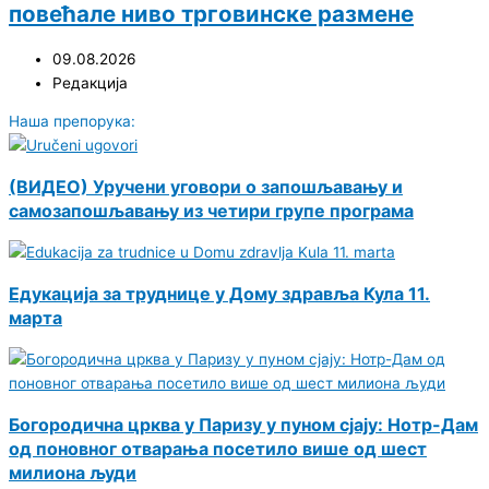
повећале ниво трговинске размене
09.08.2026
Редакција
Наша препорука:
(ВИДЕО) Уручени уговори о запошљавању и
самозапошљавању из четири групе програма
Едукација за труднице у Дому здравља Кула 11.
марта
Богородична црква у Паризу у пуном сјају: Нотр-Дам
од поновног отварања посетило више од шест
милиона људи