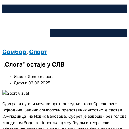
Сомбор
,
Спорт
„Слога“ остаје у СЛВ
Извор: Sombor sport
Датум: 02.06.2025
Одиграни су сви мечеви претпоследњег кола Српске лиге
Војводине. Једини сомборски представник угостио је састав
„Омладинца“ из Нових Бановаца. Сусрет је завршен без голова
и поделом бодова. Чонопљанци су бодом и теоретски
обезбедили опстанак. Чак и у случају истог броја бодова (са