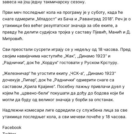
завеса на још једну такмичарску сезону.
Први меч последњег кола на програму је у суботу, када ће
снаге одмерити „Младост“ из Бача и „Раванград 2018“. Реч је о
утакмици без већег резултатског значаја за обе екипе, а
правду ће делити судијска тројка у саставу Пјевић, Манић и Д.
Митровић.
Сви преостали сусрети играју се у недељу од 18 часова. Пред
својим навијачима наступиће „Жак“, „Динамо 1923“ и
„Раднички“, док ће „Кордун“ гостовати у Руском Крстуру.
„Железничар“ ће угостити екипу „ЧСК-а“, „Динамо 1923“
дочекује „Липар“, док ће „Раднички“ одмерити снаге са
саставом „Крила Крајине“. Посебну пажњу привлачи дуел у
којем ће „црвено-бели“ покушати да дођу до бодова који би
могли да буду од великог значаја у борби за опстанак.
Надлежни комесари лиге одредили су службена лица за све
утакмице последњег кола, а сви мечеви почеће у 18 часова.
Facebook
Twitter