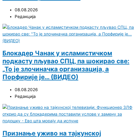
08.08.2026
Редакција
Блокадер Чанак у исламистичком
подкасту пљувао СПЦ, па шокирао све:
„То је злочиначка организација, а
Порфирије је… (ВИДЕО)
08.08.2026
Редакција
Признање уживо на тајкунској