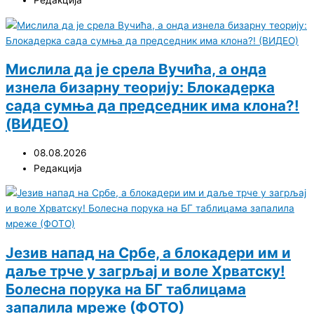
Редакција
Мислила да је срела Вучића, а онда
изнела бизарну теорију: Блокадерка
сада сумња да председник има клона?!
(ВИДЕО)
08.08.2026
Редакција
Језив напад на Србе, а блокадери им и
даље трче у загрљај и воле Хрватску!
Болесна порука на БГ таблицама
запалила мреже (ФОТО)