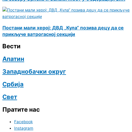
Постани мали херој: ДВД „Кула“ позива децу да се
прикључе ватрогасној секцији
Вести
Апатин
Западнобачки округ
Србија
Свет
Пратите нас
Facebook
Instagram