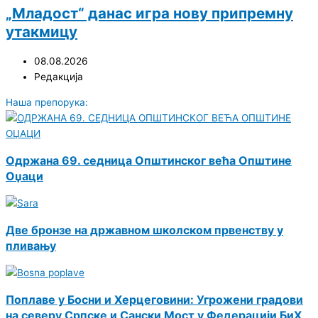
„Младост“ данас игра нову припремну
утакмицу
08.08.2026
Редакција
Наша препорука:
Одржана 69. седница Општинског већа Општине
Оџаци
Двe бронзe на државном школском првeнству у
пливању
Поплаве у Босни и Херцеговини: Угрожени градови
на северу Српске и Сански Мост у Федерацији БиХ