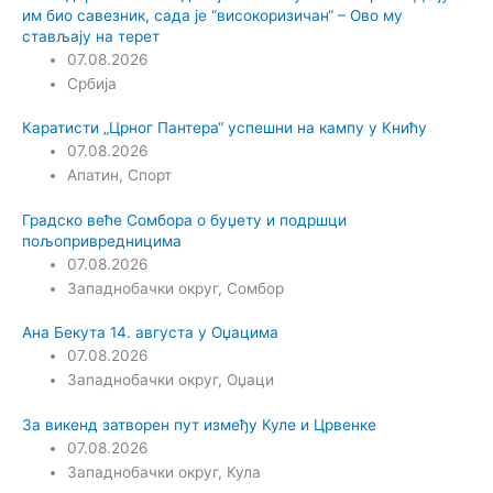
им био савезник, сада је “високоризичан“ – Ово му
стављају на терет
07.08.2026
Србија
Каратисти „Црног Пантера“ успешни на кампу у Книћу
07.08.2026
Апатин
,
Спорт
Градско веће Сомбора о буџету и подршци
пољопривредницима
07.08.2026
Западнобачки округ
,
Сомбор
Ана Бекута 14. августа у Оџацима
07.08.2026
Западнобачки округ
,
Оџаци
За викенд затворен пут између Куле и Црвенке
07.08.2026
Западнобачки округ
,
Кула