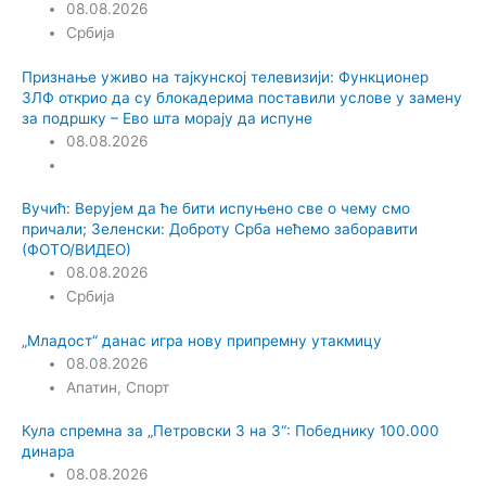
08.08.2026
Србија
Признање уживо на тајкунској телевизији: Функционер
ЗЛФ открио да су блокадерима поставили услове у замену
за подршку – Ево шта морају да испуне
08.08.2026
Вучић: Верујем да ће бити испуњено све о чему смо
причали; Зеленски: Доброту Срба нећемо заборавити
(ФОТО/ВИДЕО)
08.08.2026
Србија
„Младост“ данас игра нову припремну утакмицу
08.08.2026
Апатин
,
Спорт
Кула спремна за „Петровски 3 на 3“: Победнику 100.000
динара
08.08.2026