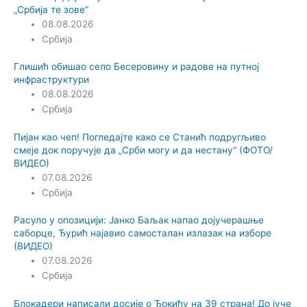
„Србија те зове“
08.08.2026
Србија
Глишић обишао село Бесеровину и радове на путној
инфраструктури
08.08.2026
Србија
Пијан као чеп! Погледајте како се Станић подругљиво
смеје док поручује да „Срби могу и да нестану“ (ФОТО/
ВИДЕО)
07.08.2026
Србија
Расуло у опозицији: Јанко Баљак напао дојучерашње
саборце, Ђурић најавио самосталан излазак на изборе
(ВИДЕО)
07.08.2026
Србија
Блокадери написали досије о Ђокићу на 39 страна! До јуче