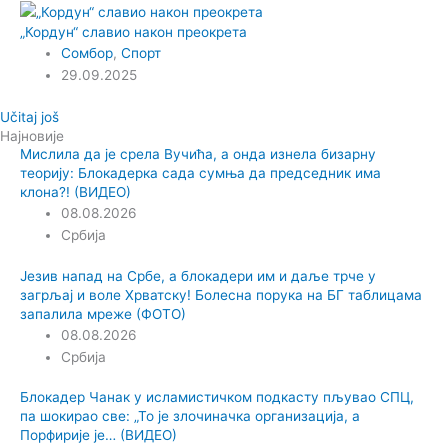
„Кордун“ славио након преокрета
Сомбор
,
Спорт
29.09.2025
Učitaj još
Најновије
Мислила да је срела Вучића, а онда изнела бизарну
теорију: Блокадерка сада сумња да председник има
клона?! (ВИДЕО)
08.08.2026
Србија
Језив напад на Србе, а блокадери им и даље трче у
загрљај и воле Хрватску! Болесна порука на БГ таблицама
запалила мреже (ФОТО)
08.08.2026
Србија
Блокадер Чанак у исламистичком подкасту пљувао СПЦ,
па шокирао све: „То је злочиначка организација, а
Порфирије је… (ВИДЕО)