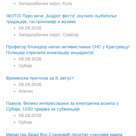
Западнобачки округ
,
Кула
(ФОТО) Прво вече „Бодрог феста“ окупило љубитеље
традиције, гастрономије и музике
08.08.2026
Западнобачки округ
,
Сомбор
Професор блокадер напао активисткиње СНС у Крагујевцу!
Полиција спречила ескалацију инцидента!
08.08.2026
Србија
Временска прогноза за 8. август
08.08.2026
Апатин
Павков: Велико интересовање за електрична возила у
Србији, 1.000 пријава за субвенције
08.08.2026
Србија
Министар Дејан Вук Станковић посетио учеснике кампа