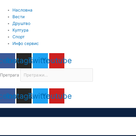
Пређи
на
Насловна
садржај
Вести
Друштво
Култура
Спорт
Инфо сервис
cebook
Instagram
Twitter
Youtube
Претрага
cebook
Instagram
Twitter
Youtube