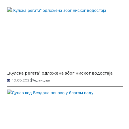
„Кулска регата“ одложена због ниског водостаја
10.08.2026
Редакција