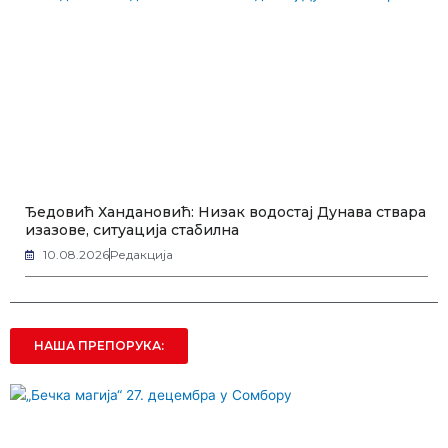
Ђедовић Хандановић: Низак водостај Дунава ствара
изазове, ситуација стабилна
10.08.2026
Редакција
НАША ПРЕПОРУКА: