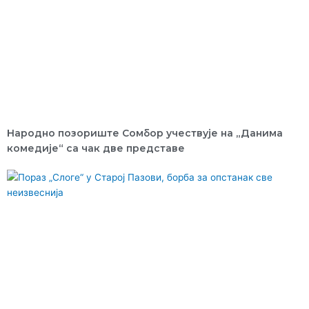
Народно позориште Сомбор учествује на „Данима
комедије“ са чак две представе