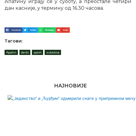
Апатину играју се у суботу, а преостале четири
дан касније, у термину од 16.30 часова.
Facebook
Twitter
WhatsApp
Email
Тагови:
Apatin
,
derbi
,
sport
,
subotica
НАЈНОВИЈЕ