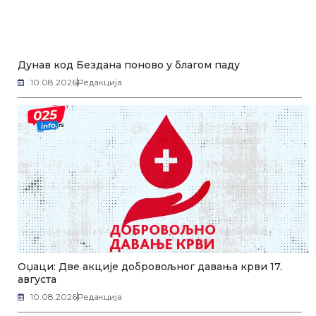
Дунав код Бездана поново у благом паду
10.08.2026
Редакција
Оџаци: Две акције добровољног давања крви 17.
августа
10.08.2026
Редакција