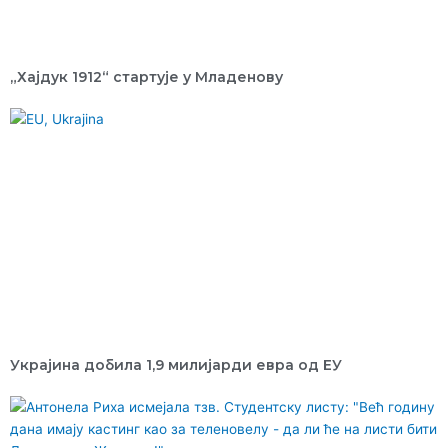
„Хајдук 1912“ стартује у Младенову
Украјина добила 1,9 милијарди евра од ЕУ