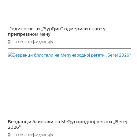
„Јединство“ и „Ђурђин“ одмерили снаге у
припремном мечу
10.08.2026
Редакција
Безданци блистали на Међународној регати „Бегеј
2026“
10.08.2026
Редакција