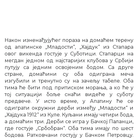
Након изненађујућег пораза на домаћем терену
од апатинске „Младости“, „Хајдук“ из Стапара
овог викенда гостује у Суботици. Стапарци на
мегдан једном од најстаријих клубова у Србији
путују са једним освојеним бодом. Са друге
стране, домаћини су оба одиграна меча
изгубили и тренутно су на зачељу табеле. Оба
тима ће бити под притиском морања, а ко ће у
тој ситуацији боље снаћи видеће у суботу
предвече. У исто време, у Апатину ће се
одиграти окружни дерби између „Младости“ и
„Хајдука 1912“ из Куле. Куљани имају четири бода,
а домаћин три. Дерби се игра у Бачкој Паланци,
где гостује „Србобран“. Оба тима имају по шест
бодова. Ратковчани гостују у Бачком Петровцу.