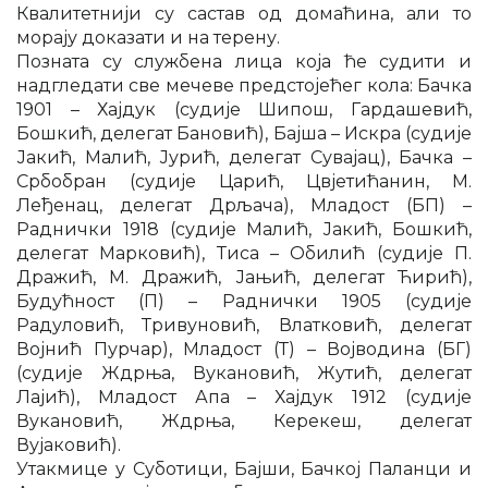
Квалитетнији су састав од домаћина, али то
морају доказати и на терену.
Позната су службена лица која ће судити и
надгледати све мечеве предстојећег кола: Бачка
1901 – Хајдук (судије Шипош, Гардашевић,
Бошкић, делегат Бановић), Бајша – Искра (судије
Јакић, Малић, Јурић, делегат Сувајац), Бачка –
Србобран (судије Царић, Цвјетићанин, М.
Леђенац, делегат Дрљача), Младост (БП) –
Раднички 1918 (судије Малић, Јакић, Бошкић,
делегат Марковић), Тиса – Обилић (судије П.
Дражић, М. Дражић, Јањић, делегат Ћирић),
Будућност (П) – Раднички 1905 (судије
Радуловић, Тривуновић, Влатковић, делегат
Војнић Пурчар), Младост (Т) – Војводина (БГ)
(судије Ждрња, Вукановић, Жутић, делегат
Лајић), Младост Апа – Хајдук 1912 (судије
Вукановић, Ждрња, Керекеш, делегат
Вујаковић).
Утакмице у Суботици, Бајши, Бачкој Паланци и