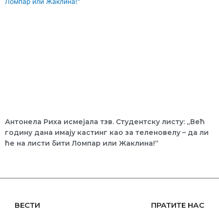
Антонела Риха исмејала тзв. Студентску листу: „Већ
годину дана имају кастинг као за теленовелу – да ли
ће на листи бити Ломпар или Жаклина!“
ВЕСТИ
ПРАТИТЕ НАС