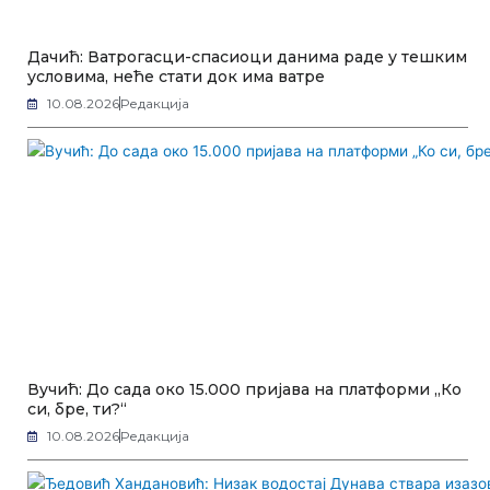
Дачић: Ватрoгасци-спасиоци данима раде у тешким
условима, неће стати док има ватре
10.08.2026
Редакција
Вучић: До сада око 15.000 пријава на платформи „Ко
си, бре, ти?“
10.08.2026
Редакција