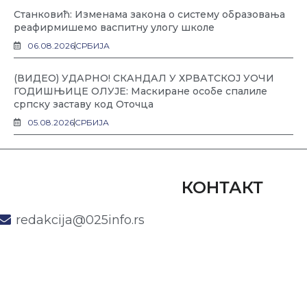
Станковић: Изменама закона о систему образовања
реафирмишемо васпитну улогу школе
06.08.2026
СРБИЈА
(ВИДЕО) УДАРНО! СКАНДАЛ У ХРВАТСКОЈ УОЧИ
ГОДИШЊИЦЕ ОЛУЈЕ: Маскиране особе спалиле
српску заставу код Оточца
05.08.2026
СРБИЈА
КОНТАКТ
redakcija@025info.rs