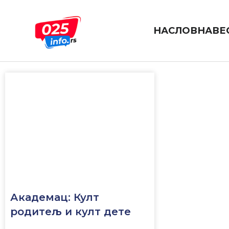
Пређи
на
садржај
НАСЛОВНА
ВЕ
академац
Академац: Култ
родитељ и култ дете