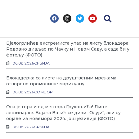
F
I
T
Y
С
a
n
w
o
c
s
i
u
Најновије
e
t
t
t
b
a
t
u
o
g
e
b
Бјелогрлићев екстремиста упао на листу блокадера:
o
r
r
e
k
a
Редовно дивљао по Чачку и Новом Саду, а сада би у
m
фотељу (ФОТО)
06.08.2026
СРБИЈА
Блокадерка са листе на друштвеним мрежама
отворено промовише марихуану
06.08.2026
СОМБОР
Ова је гора и од ментора Грухоњића! Лице
лешинарке: Бојана Ватић се диви „Олуји“, али су
објаве из новембра 2024. још језивије (ФОТО)
06.08.2026
СРБИЈА