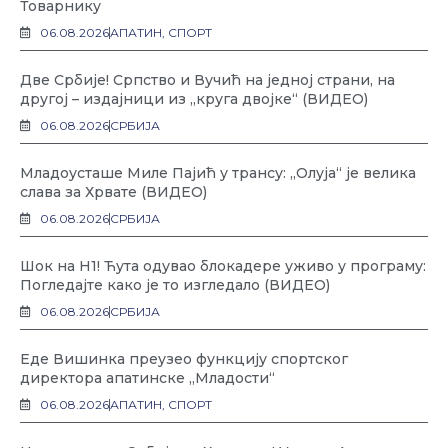
Товарнику
06.08.2026
АПАТИН
,
СПОРТ
Две Србије! Српство и Вучић на једној страни, на
другој – издајници из „круга двојке“ (ВИДЕО)
06.08.2026
СРБИЈА
Младоусташе Миле Пајић у трансу: „Олуја“ је велика
слава за Хрвате (ВИДЕО)
06.08.2026
СРБИЈА
Шок на Н1! Ћута одувао блокадере уживо у програму:
Погледајте како је то изгледало (ВИДЕО)
06.08.2026
СРБИЈА
Еде Вишинка преузео функцију спортског
директора апатинске „Младости“
06.08.2026
АПАТИН
,
СПОРТ