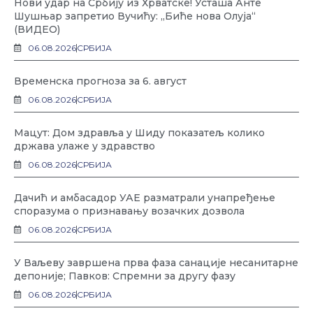
Нови удар на Србију из Хрватске! Усташа Анте
Шушњар запретио Вучићу: „Биће нова Олуја“
(ВИДЕО)
06.08.2026
СРБИЈА
Временска прогноза за 6. август
06.08.2026
СРБИЈА
Мацут: Дом здравља у Шиду показатељ колико
држава улаже у здравство
06.08.2026
СРБИЈА
Дачић и амбасадор УАЕ разматрали унапређење
споразума о признавању возачких дозвола
06.08.2026
СРБИЈА
У Ваљеву завршена прва фаза санације несанитарне
депоније; Павков: Спремни за другу фазу
06.08.2026
СРБИЈА