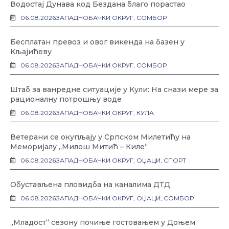
Водостај Дунава код Бездана благо порастао
06.08.2026
ЗАПАДНОБАЧКИ ОКРУГ
,
СОМБОР
Бесплатан превоз и овог викенда на базен у
Кљајићеву
06.08.2026
ЗАПАДНОБАЧКИ ОКРУГ
,
СОМБОР
Штаб за ванредне ситуације у Кули: На снази мере за
рационалну потрошњу воде
06.08.2026
ЗАПАДНОБАЧКИ ОКРУГ
,
КУЛА
Ветерани се окупљају у Српском Милетићу на
Меморијалу „Милош Митић – Киле“
06.08.2026
ЗАПАДНОБАЧКИ ОКРУГ
,
ОЏАЦИ
,
СПОРТ
Обустављена пловидба на каналима ДТД
06.08.2026
ЗАПАДНОБАЧКИ ОКРУГ
,
ОЏАЦИ
,
СОМБОР
„Младост“ сезону почиње гостовањем у Доњем