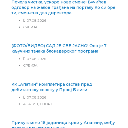
Почела чистка, ускоро нове смене! Вучићев
одговор на жалбе грађана на порталу Ко си бре
ти, смењена два директора
07.08.2026
СРБИЈА
(ФОТО/ВИДЕО) САД ЈЕ СВЕ ЈАСНО! Ово је 7
кључних тачака блокадерског програма
07.08.2026
СРБИЈА
KK „Апатин“ комплетира састав пред
дебитантску сезону у Првој Б лиги
07.08.2026
АПАТИН
,
СПОРТ
Прикупљено 16 јединица крви у Апатину, међу