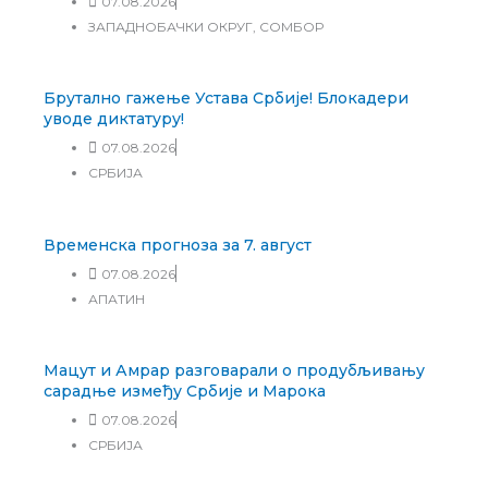
07.08.2026
ЗАПАДНОБАЧКИ ОКРУГ
,
СОМБОР
Брутално гажење Устава Србије! Блокадери
уводе диктатуру!
07.08.2026
СРБИЈА
Временска прогноза за 7. август
07.08.2026
АПАТИН
Мацут и Амрар разговарали о продубљивању
сарадње између Србије и Марока
07.08.2026
СРБИЈА