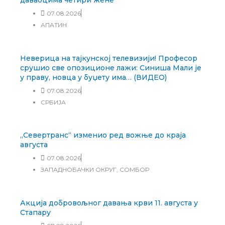
даваоцима четири жене
07.08.2026
АПАТИН
Неверица на тајкунској телевизији! Професор
срушио све опозиционе лажи: Синиша Мали је
у праву, новца у буџету има… (ВИДЕО)
07.08.2026
СРБИЈА
„Севертранс“ изменио ред вожње до краја
августа
07.08.2026
ЗАПАДНОБАЧКИ ОКРУГ
,
СОМБОР
Акција добровољног давања крви 11. августа у
Стапару