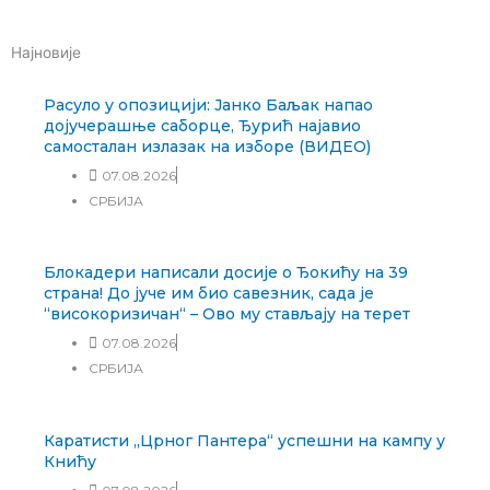
m
Најновије
Расуло у опозицији: Јанко Баљак напао
дојучерашње саборце, Ђурић најавио
самосталан излазак на изборе (ВИДЕО)
07.08.2026
СРБИЈА
Блокадери написали досије о Ђокићу на 39
страна! До јуче им био савезник, сада је
“високоризичан“ – Ово му стављају на терет
07.08.2026
СРБИЈА
Каратисти „Црног Пантера“ успешни на кампу у
Книћу