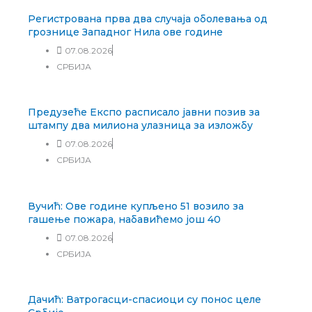
Регистрована прва два случаја оболевања од
грознице Западног Нила ове године
07.08.2026
СРБИЈА
Предузеће Експо расписало јавни позив за
штампу два милиона улазница за изложбу
07.08.2026
СРБИЈА
Вучић: Ове године купљено 51 возило за
гашење пожара, набавићемо још 40
07.08.2026
СРБИЈА
Дачић: Ватрогасци-спасиоци су понос целе