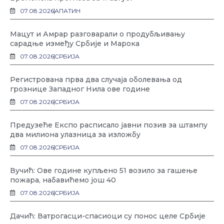
07.08.2026
АПАТИН
Мацут и Амрар разговарали о продубљивању
сарадње између Србије и Марока
07.08.2026
СРБИЈА
Регистрована прва два случаја оболевања од
грознице Западног Нила ове године
07.08.2026
СРБИЈА
Предузеће Експо расписало јавни позив за штампу
два милиона улазница за изложбу
07.08.2026
СРБИЈА
Вучић: Ове године купљено 51 возило за гашење
пожара, набавићемо још 40
07.08.2026
СРБИЈА
Дачић: Ватрогасци-спасиоци су понос целе Србије