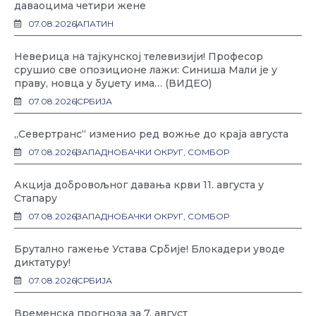
даваоцима четири жене
07.08.2026
АПАТИН
Неверица на тајкунској телевизији! Професор
срушио све опозиционе лажи: Синиша Мали је у
праву, новца у буџету има… (ВИДЕО)
07.08.2026
СРБИЈА
„Севертранс“ изменио ред вожње до краја августа
07.08.2026
ЗАПАДНОБАЧКИ ОКРУГ
,
СОМБОР
Акција добровољног давања крви 11. августа у
Стапару
07.08.2026
ЗАПАДНОБАЧКИ ОКРУГ
,
СОМБОР
Брутално гажење Устава Србије! Блокадери уводе
диктатуру!
07.08.2026
СРБИЈА
Временска прогноза за 7. август