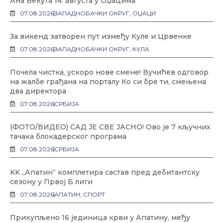
Ана Бекута 14. августа у Оџацима
07.08.2026
ЗАПАДНОБАЧКИ ОКРУГ
,
ОЏАЦИ
За викенд затворен пут између Куле и Црвенке
07.08.2026
ЗАПАДНОБАЧКИ ОКРУГ
,
КУЛА
Почела чистка, ускоро нове смене! Вучићев одговор
на жалбе грађана на порталу Ко си бре ти, смењена
два директора
07.08.2026
СРБИЈА
(ФОТО/ВИДЕО) САД ЈЕ СВЕ ЈАСНО! Ово је 7 кључних
тачака блокадерског програма
07.08.2026
СРБИЈА
KK „Апатин“ комплетира састав пред дебитантску
сезону у Првој Б лиги
07.08.2026
АПАТИН
,
СПОРТ
Прикупљено 16 јединица крви у Апатину, међу