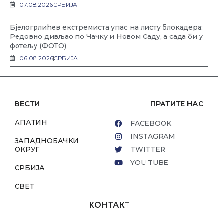
07.08.2026
СРБИЈА
Бјелогрлићев екстремиста упао на листу блокадера:
Редовно дивљао по Чачку и Новом Саду, а сада би у
фотељу (ФОТО)
06.08.2026
СРБИЈА
ВЕСТИ
ПРАТИТЕ НАС
АПАТИН
FACEBOOK
INSTAGRAM
ЗАПАДНОБАЧКИ
ОКРУГ
TWITTER
YOU TUBE
СРБИЈА
СВЕТ
КОНТАКТ