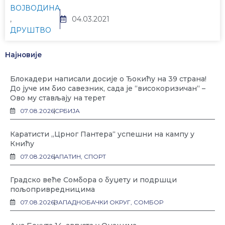
ВОЈВОДИНА
,
04.03.2021
ДРУШТВО
Најновије
Блокадери написали досије о Ђокићу на 39 страна!
До јуче им био савезник, сада је “високоризичан“ –
Ово му стављају на терет
07.08.2026
СРБИЈА
Каратисти „Црног Пантера“ успешни на кампу у
Книћу
07.08.2026
АПАТИН
,
СПОРТ
Градско веће Сомбора о буџету и подршци
пољопривредницима
07.08.2026
ЗАПАДНОБАЧКИ ОКРУГ
,
СОМБОР