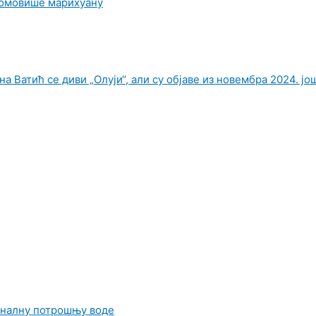
ромовише марихуану
а Ватић се диви „Олуји“, али су објаве из новембра 2024. јо
ионалну потрошњу воде