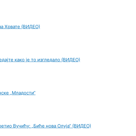
 за Хрвате (ВИДЕО)
дајте како је то изгледало (ВИДЕО)
нске „Младости“
ретио Вучићу: „Биће нова Олуја“ (ВИДЕО)