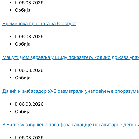
06.08.2026
Србија
Временска прогноза за 6. август
06.08.2026
Србија
Мацут: Дом здравља у Шиду показатељ колико држава улаж
06.08.2026
Србија
Дачић и амбасадор УАЕ разматрали унапређење споразума
06.08.2026
Србија
У Ваљеву завршена прва фаза санације несанитарне депони
06.08.2026