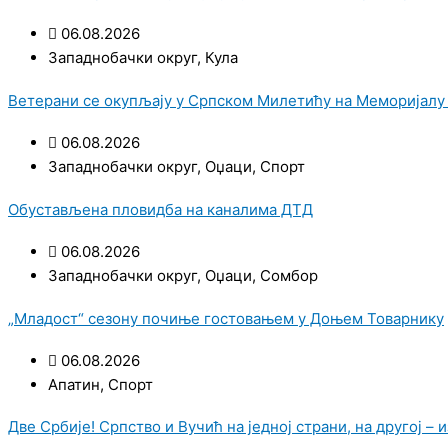
06.08.2026
Западнобачки округ
,
Кула
Ветерани се окупљају у Српском Милетићу на Меморијалу
06.08.2026
Западнобачки округ
,
Оџаци
,
Спорт
Обустављена пловидба на каналима ДТД
06.08.2026
Западнобачки округ
,
Оџаци
,
Сомбор
„Младост“ сезону почиње гостовањем у Доњем Товарнику
06.08.2026
Апатин
,
Спорт
Две Србије! Српство и Вучић на једној страни, на другој – 