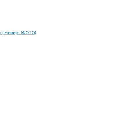
ш језивије (ФОТО)