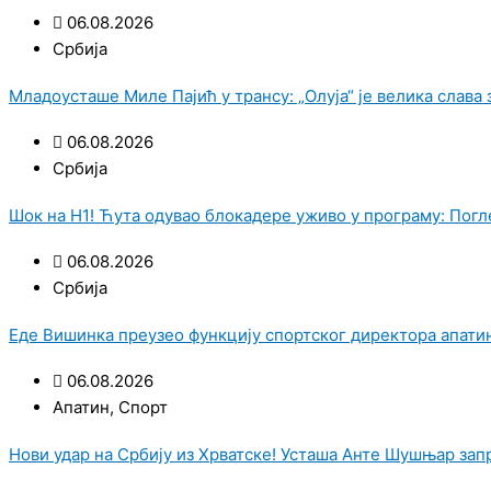
06.08.2026
Србија
Младоусташе Миле Пајић у трансу: „Олуја“ је велика слава
06.08.2026
Србија
Шок на Н1! Ћута одувао блокадере уживо у програму: Погле
06.08.2026
Србија
Еде Вишинка преузео функцију спортског директора апати
06.08.2026
Апатин
,
Спорт
Нови удар на Србију из Хрватске! Усташа Анте Шушњар зап