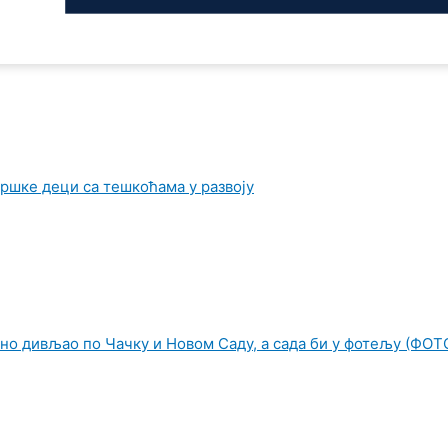
ршке деци са тешкоћама у развоју
но дивљао по Чачку и Новом Саду, а сада би у фотељу (ФОТ