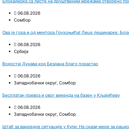
Блокадерка са листе на друштвеним мрежама отворено п
06.08.2026
Сомбор
Ова је гора и од ментора Грухоњића! Лице лешинарке: Бојан
06.08.2026
Србија
Водостај Дунава код Бездана благо порастао
06.08.2026
Западнобачки округ
,
Сомбор
Бесплатан превоз и овог викенда на базен у Кљајићеву
06.08.2026
Западнобачки округ
,
Сомбор
Штаб за ванредне ситуације у Кули: На снази мере за рац