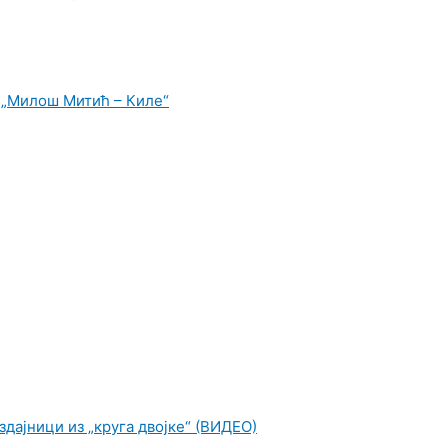
 „Милош Митић – Киле“
издајници из „круга двојке“ (ВИДЕО)