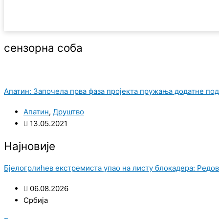
сензорна соба
Апатин: Започела прва фаза пројекта пружања додатне под
Апатин
,
Друштво
13.05.2021
Најновије
Бјелогрлићев екстремиста упао на листу блокадера: Редов
06.08.2026
Србија