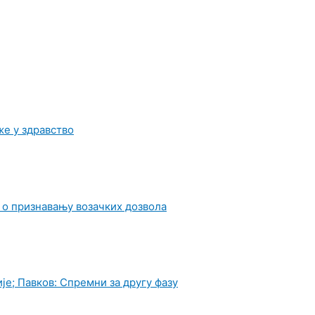
е у здравство
 о признавању возачких дозвола
је; Павков: Спремни за другу фазу