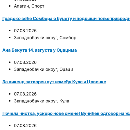
Апатин
,
Спорт
Градско веће Сомбора о буџету и подршци пољопривред
07.08.2026
Западнобачки округ
,
Сомбор
Ана Бекута 14. августа у Оџацима
07.08.2026
Западнобачки округ
,
Оџаци
За викенд затворен пут између Куле и Црвенке
07.08.2026
Западнобачки округ
,
Кула
Почела чистка, ускоро нове смене! Вучићев одговор на ж
07.08.2026