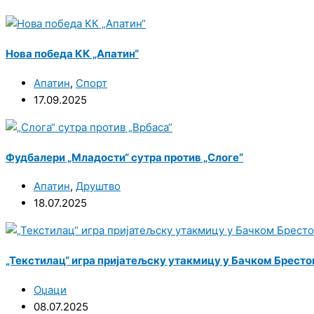
Нова победа КК „Апатин“
Апатин
,
Спорт
17.09.2025
Фудбалери „Младости“ сутра против „Слоге“
Апатин
,
Друштво
18.07.2025
„Текстилац“ игра пријатељску утакмицу у Бачком Брестовц
Оџаци
08.07.2025