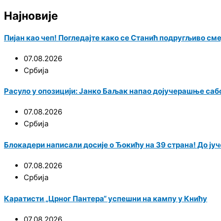
Најновије
Пијан као чеп! Погледајте како се Станић подругљиво см
07.08.2026
Србија
Расуло у опозицији: Јанко Баљак напао дојучерашње саб
07.08.2026
Србија
Блокадери написали досије о Ђокићу на 39 страна! До јуче
07.08.2026
Србија
Каратисти „Црног Пантера“ успешни на кампу у Книћу
07.08.2026