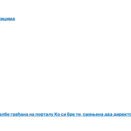
ницима
албе грађана на порталу Ко си бре ти, смењена два директ