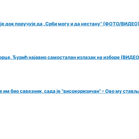
еје док поручује да „Срби могу и да нестану“ (ФОТО/ВИДЕО
орце, Ђурић најавио самосталан излазак на изборе (ВИДЕО
 им био савезник, сада је “високоризичан“ – Ово му ставља