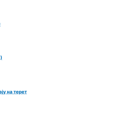
)
)
ју на терет