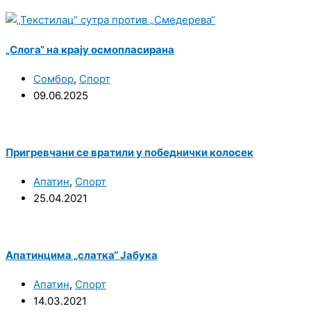
„Слога“ на крају осмопласирана
Сомбор
,
Спорт
09.06.2025
Пригревчани се вратили у победнички колосек
Апатин
,
Спорт
25.04.2021
Апатинцима „слатка“ Јабука
Апатин
,
Спорт
14.03.2021