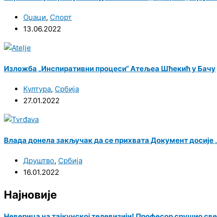
Оџаци
,
Спорт
13.06.2022
Изложба „Инспиративни процеси“ Атељеа Шћекић у Бачу
Култура
,
Србија
27.01.2022
Влада донела закључак да се прихвата Документ досије 
Друштво
,
Србија
16.01.2022
Најновије
Неверица на тајкунској телевизији! Професор срушио све