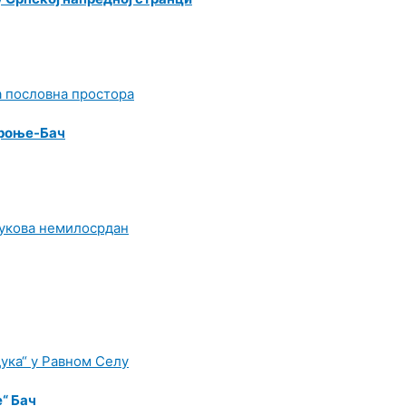
ероње-Бач
“ Бач