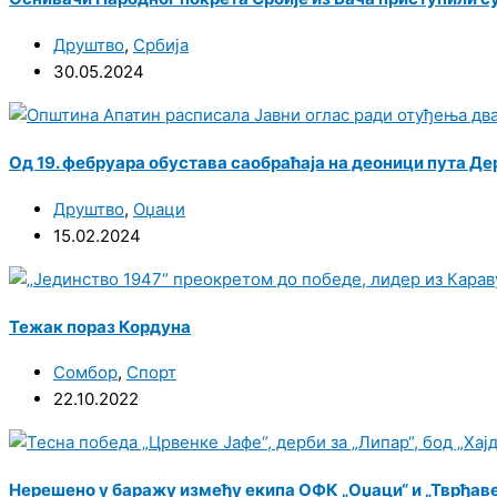
Друштво
,
Србија
30.05.2024
Од 19. фебруара обустава саобраћаја на деоници пута Д
Друштво
,
Оџаци
15.02.2024
Тежак пораз Кордуна
Сомбор
,
Спорт
22.10.2022
Нерешено у баражу између екипа ОФК „Оџаци“ и „Тврђаве