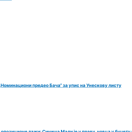
„Номинациони предео Бача“ за упис на Унескову листу
 опозиционе лажи: Синиша Мали је у праву, новца у буџет