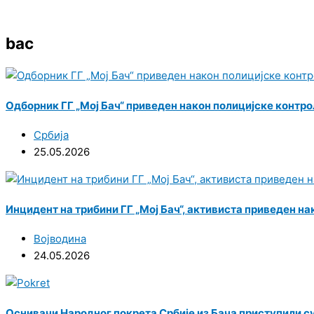
bac
Одборник ГГ „Мој Бач“ приведен након полицијске контро
Србија
25.05.2026
Инцидент на трибини ГГ „Мој Бач“, активиста приведен на
Војводина
24.05.2026
Оснивачи Народног покрета Србије из Бача приступили с