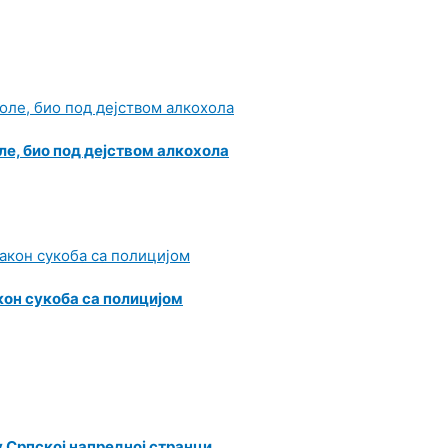
ле, био под дејством алкохола
кон сукоба са полицијом
у Српској напредној странци