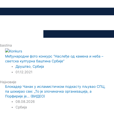
bastina
Међународни фото конкурс “Наслеђе од камена и неба –
светска културна баштина Србије”
Друштво
,
Србија
01.12.2021
Најновије
Блокадер Чанак у исламистичком подкасту пљувао СПЦ,
па шокирао све: „То је злочиначка организација, а
Порфирије је… (ВИДЕО)
08.08.2026
Србија