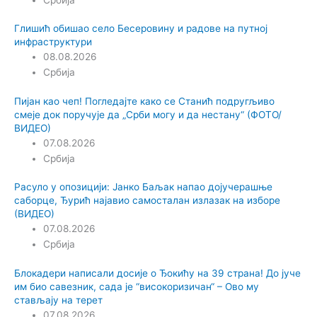
Глишић обишао село Бесеровину и радове на путној
инфраструктури
08.08.2026
Србија
Пијан као чеп! Погледајте како се Станић подругљиво
смеје док поручује да „Срби могу и да нестану“ (ФОТО/
ВИДЕО)
07.08.2026
Србија
Расуло у опозицији: Јанко Баљак напао дојучерашње
саборце, Ђурић најавио самосталан излазак на изборе
(ВИДЕО)
07.08.2026
Србија
Блокадери написали досије о Ђокићу на 39 страна! До јуче
им био савезник, сада је “високоризичан“ – Ово му
стављају на терет
07.08.2026