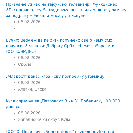
Признање уживо на тајкунској телевизији: Функционер
ЗЛФ открио да су блокадерима поставили услове у замену
за подршку – Ево шта морају да испуне
08.08.2026
Вучић: Верујем да ће бити испуњено све о чему смо
причали; Зеленски: Доброту Срба нећемо заборавити
(ФОТО/ВИДЕО)
08.08.2026
Србија
„Младост“ данас игра нову припремну утакмицу
08.08.2026
Апатин
,
Спорт
Кула спремна за „Петровски 3 на 3“: Победнику 100.000
динара
08.08.2026
Западнобачки округ
,
Кула
(ФОТО) Прво вече „Бодрог феста“ окупило љубитеље