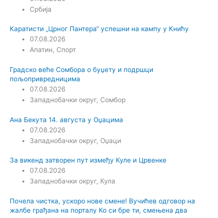
Србија
Каратисти „Црног Пантера“ успешни на кампу у Книћу
07.08.2026
Апатин
,
Спорт
Градско веће Сомбора о буџету и подршци
пољопривредницима
07.08.2026
Западнобачки округ
,
Сомбор
Ана Бекута 14. августа у Оџацима
07.08.2026
Западнобачки округ
,
Оџаци
За викенд затворен пут између Куле и Црвенке
07.08.2026
Западнобачки округ
,
Кула
Почела чистка, ускоро нове смене! Вучићев одговор на
жалбе грађана на порталу Ко си бре ти, смењена два