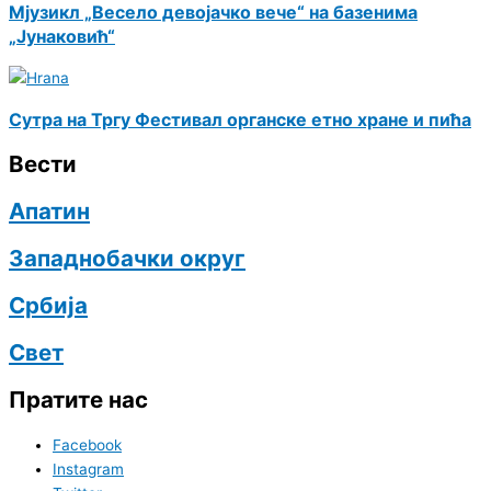
Мјузикл „Весело девојачко вече“ на базенима
„Јунаковић“
Сутра на Тргу Фестивал органске етно хране и пића
Вести
Апатин
Западнобачки округ
Србија
Свет
Пратите нас
Facebook
Instagram