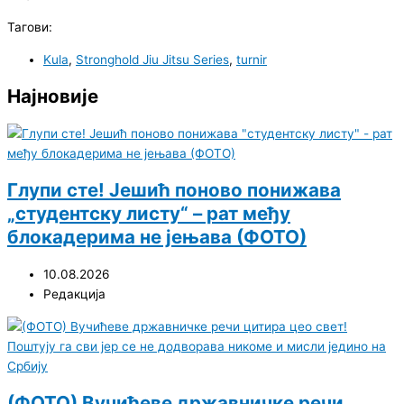
Тагови:
Kula
,
Stronghold Jiu Jitsu Series
,
turnir
Најновије
Глупи сте! Јешић поново понижава
„студентску листу“ – рат међу
блокадерима не јењава (ФОТО)
10.08.2026
Редакција
(ФОТО) Вучићеве државничке речи