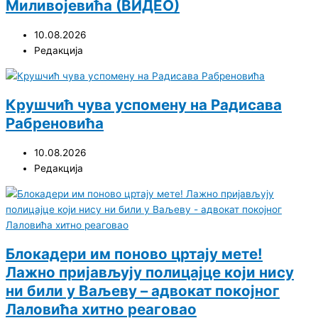
Миливојевића (ВИДЕО)
10.08.2026
Редакција
Крушчић чува успомену на Радисава
Рабреновића
10.08.2026
Редакција
Блокадери им поново цртају мете!
Лажно пријављују полицајце који нису
ни били у Ваљеву – адвокат покојног
Лаловића хитно реаговао