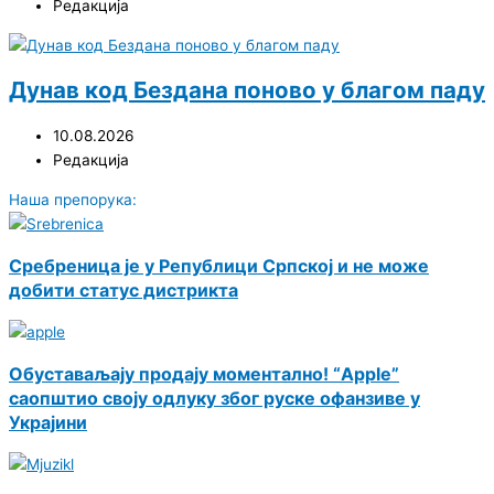
Редакција
Дунав код Бездана поново у благом паду
10.08.2026
Редакција
Наша препорука:
Сребреница је у Републици Српској и не може
добити статус дистрикта
Обуставаљају продају моментално! “Apple”
саопштио своју одлуку због руске офанзиве у
Украјини