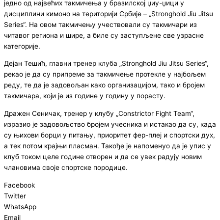
једно од највећих такмичења у бразилској џиу-џици у
дисциплини кимоно на територији Србије – „Stronghold Jiu Jitsu
Series“. На овом такмичењу учествовали су такмичари из
читавог региона и шире, а биле су заступљене све узрасне
категорије.
Дејан Тешић, главни тренер клуба „Stronghold Jiu Jitsu Series“,
рекао је да су припреме за такмичење протекле у најбољем
реду, те да је задовољан како организацијом, тако и бројем
такмичара, који је из године у годину у порасту.
Дражен Сеничак, тренер у клубу „Constrictor Fight Team“,
изразио је задовољство бројем учесника и истакао да су, када
су њихови борци у питању, приоритет фер-плеј и спортски дух,
а тек потом крајњи пласман. Такође је напоменуо да је упис у
клуб током целе године отворен и да се увек радују новим
члановима своје спортске породице.
Facebook
Twitter
WhatsApp
Email