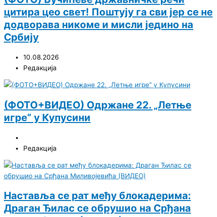
цитира цео свет! Поштују га сви јер се не
додворава никоме и мисли једино на
Србију
10.08.2026
Редакција
(ФОТО+ВИДЕО) Одржане 22. „Летње
игре“ у Купусини
Редакција
Наставља се рат међу блокадерима:
Драган Ђилас се обрушио на Срђана