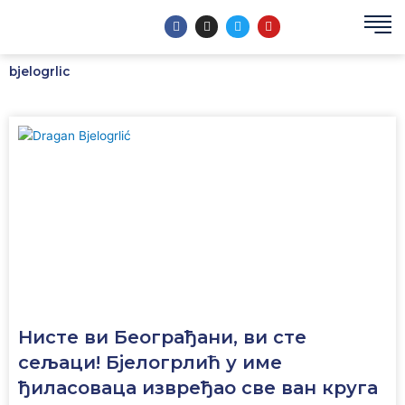
Пређи
F
I
T
Y
на
a
n
w
o
c
s
i
u
садржај
e
t
t
t
b
a
t
u
bjelogrlic
o
g
e
b
o
r
r
e
k
a
m
Нисте ви Београђани, ви сте
сељаци! Бјелогрлић у име
ђиласоваца извређао све ван круга