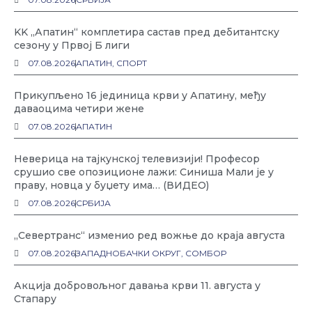
KK „Апатин“ комплетира састав пред дебитантску
сезону у Првој Б лиги
07.08.2026
АПАТИН
,
СПОРТ
Прикупљено 16 јединица крви у Апатину, међу
даваоцима четири жене
07.08.2026
АПАТИН
Неверица на тајкунској телевизији! Професор
срушио све опозиционе лажи: Синиша Мали је у
праву, новца у буџету има… (ВИДЕО)
07.08.2026
СРБИЈА
„Севертранс“ изменио ред вожње до краја августа
07.08.2026
ЗАПАДНОБАЧКИ ОКРУГ
,
СОМБОР
Акција добровољног давања крви 11. августа у
Стапару