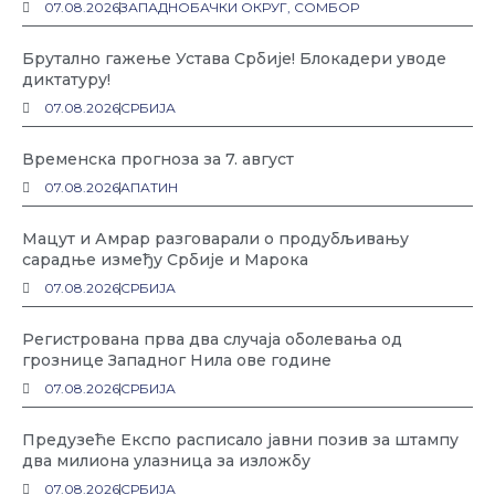
07.08.2026
ЗАПАДНОБАЧКИ ОКРУГ
,
СОМБОР
Брутално гажење Устава Србије! Блокадери уводе
диктатуру!
07.08.2026
СРБИЈА
Временска прогноза за 7. август
07.08.2026
АПАТИН
Мацут и Амрар разговарали о продубљивању
сарадње између Србије и Марока
07.08.2026
СРБИЈА
Регистрована прва два случаја оболевања од
грознице Западног Нила ове године
07.08.2026
СРБИЈА
Предузеће Експо расписало јавни позив за штампу
два милиона улазница за изложбу
07.08.2026
СРБИЈА