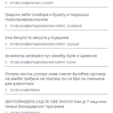
07.08.2026
АПАТИН
,
СПОРТ
Градско веће Сомбора о буџету и подршци
пољопривредницима
07.08.2026
ЗАПАДНОБАЧКИ ОКРУГ
,
СОМБОР
Ана Бекута 14. августа у Оџацима
07.08.2026
ЗАПАДНОБАЧКИ ОКРУГ
,
ОЏАЦИ
За викенд затворен пут између Куле и Црвенке
07.08.2026
ЗАПАДНОБАЧКИ ОКРУГ
,
КУЛА
Почела чистка, ускоро нове смене! Вучићев одговор
на жалбе грађана на порталу Ко си бре ти, смењена
два директора
07.08.2026
СРБИЈА
(ФОТО/ВИДЕО) САД ЈЕ СВЕ ЈАСНО! Ово је 7 кључних
тачака блокадерског програма
07.08.2026
СРБИЈА