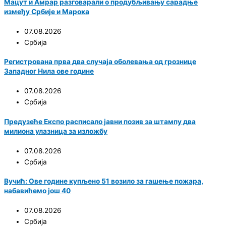
Мацут и Амрар разговарали о продубљивању сарадње
између Србије и Марока
07.08.2026
Србија
Регистрована прва два случаја оболевања од грознице
Западног Нила ове године
07.08.2026
Србија
Предузеће Експо расписало јавни позив за штампу два
милиона улазница за изложбу
07.08.2026
Србија
Вучић: Ове године купљено 51 возило за гашење пожара,
набавићемо још 40
07.08.2026
Србија