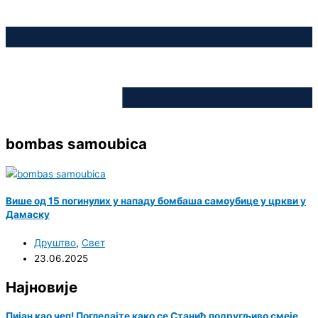
bombas samoubica
Више од 15 погинулих у нападу бомбаша самоубице у цркви у
Дамаску
Друштво
,
Свет
23.06.2025
Најновије
Пијан као чеп! Погледајте како се Станић подругљиво смеје