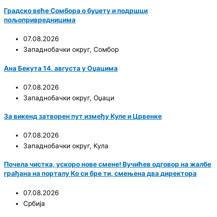
Градско веће Сомбора о буџету и подршци
пољопривредницима
07.08.2026
Западнобачки округ
,
Сомбор
Ана Бекута 14. августа у Оџацима
07.08.2026
Западнобачки округ
,
Оџаци
За викенд затворен пут између Куле и Црвенке
07.08.2026
Западнобачки округ
,
Кула
Почела чистка, ускоро нове смене! Вучићев одговор на жалбе
грађана на порталу Ко си бре ти, смењена два директора
07.08.2026
Србија