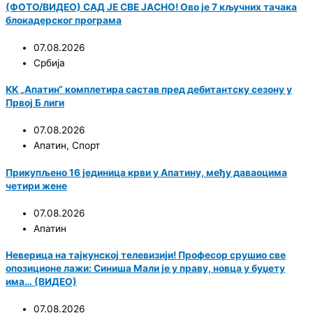
(ФОТО/ВИДЕО) САД ЈЕ СВЕ ЈАСНО! Ово је 7 кључних тачака
блокадерског програма
07.08.2026
Србија
KK „Апатин“ комплетира састав пред дебитантску сезону у
Првој Б лиги
07.08.2026
Апатин
,
Спорт
Прикупљено 16 јединица крви у Апатину, међу даваоцима
четири жене
07.08.2026
Апатин
Неверица на тајкунској телевизији! Професор срушио све
опозиционе лажи: Синиша Мали је у праву, новца у буџету
има… (ВИДЕО)
07.08.2026