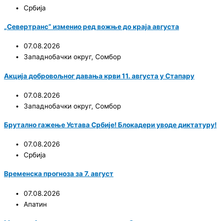
Србија
„Севертранс“ изменио ред вожње до краја августа
07.08.2026
Западнобачки округ
,
Сомбор
Акција добровољног давања крви 11. августа у Стапару
07.08.2026
Западнобачки округ
,
Сомбор
Брутално гажење Устава Србије! Блокадери уводе диктатуру!
07.08.2026
Србија
Временска прогноза за 7. август
07.08.2026
Апатин