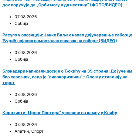
док поручује да „Срби могу и да нестану“ (ФОТО/ВИДЕО)
07.08.2026
Србија
Расуло у опозицији: Јанко Баљак напао дојучерашње саборце,
Ђурић најавио самосталан излазак на изборе (ВИДЕО)
07.08.2026
Србија
Блокадери написали досије о Ђокићу на 39 страна! До јуче им
био савезник, сада је “високоризичан“ – Ово му стављају на
терет
07.08.2026
Србија
Каратисти „Црног Пантера“ успешни на кампу у Книћу
07.08.2026
Апатин
,
Спорт