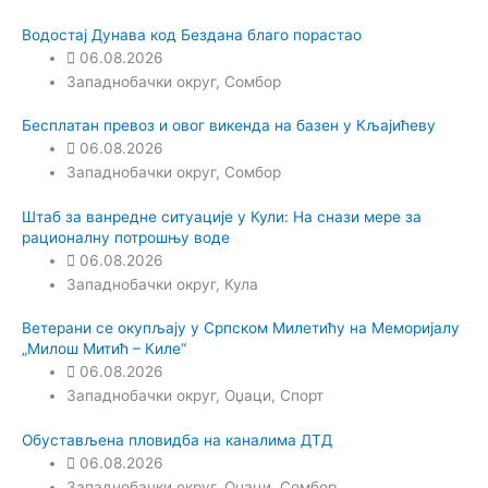
Водостај Дунава код Бездана благо порастао
06.08.2026
Западнобачки округ
,
Сомбор
Бесплатан превоз и овог викенда на базен у Кљајићеву
06.08.2026
Западнобачки округ
,
Сомбор
Штаб за ванредне ситуације у Кули: На снази мере за
рационалну потрошњу воде
06.08.2026
Западнобачки округ
,
Кула
Ветерани се окупљају у Српском Милетићу на Меморијалу
„Милош Митић – Киле“
06.08.2026
Западнобачки округ
,
Оџаци
,
Спорт
Обустављена пловидба на каналима ДТД
06.08.2026
Западнобачки округ
,
Оџаци
,
Сомбор