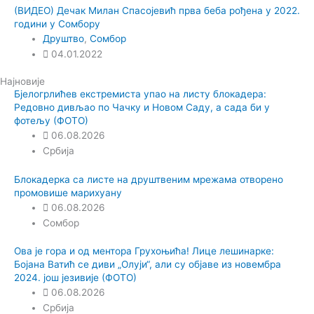
(ВИДЕО) Дечак Милан Спасојевић прва беба рођена у 2022.
години у Сомбору
Друштво
,
Сомбор
04.01.2022
Најновије
Бјелогрлићев екстремиста упао на листу блокадера:
Редовно дивљао по Чачку и Новом Саду, а сада би у
фотељу (ФОТО)
06.08.2026
Србија
Блокадерка са листе на друштвеним мрежама отворено
промовише марихуану
06.08.2026
Сомбор
Ова је гора и од ментора Грухоњића! Лице лешинарке:
Бојана Ватић се диви „Олуји“, али су објаве из новембра
2024. још језивије (ФОТО)
06.08.2026
Србија