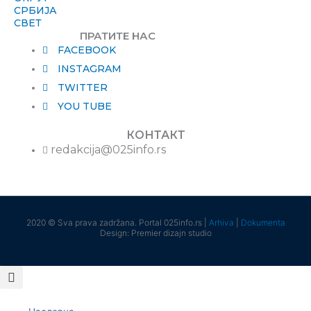
СРБИЈА
СВЕТ
ПРАТИТЕ НАС
FACEBOOK
INSTAGRAM
TWITTER
YOU TUBE
КОНТАКТ
redakcija@025info.rs
2020 © Sva prava zadržana. Portal 025info.rs |
Arhiva
|
Dokumenta
Design: Premier dizajn studio