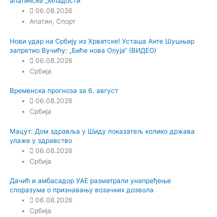
апатинске „Младости“
06.08.2026
Апатин
,
Спорт
Нови удар на Србију из Хрватске! Усташа Анте Шушњар
запретио Вучићу: „Биће нова Олуја“ (ВИДЕО)
06.08.2026
Србија
Временска прогноза за 6. август
06.08.2026
Србија
Мацут: Дом здравља у Шиду показатељ колико држава
улаже у здравство
06.08.2026
Србија
Дачић и амбасадор УАЕ разматрали унапређење
споразума о признавању возачких дозвола
06.08.2026
Србија