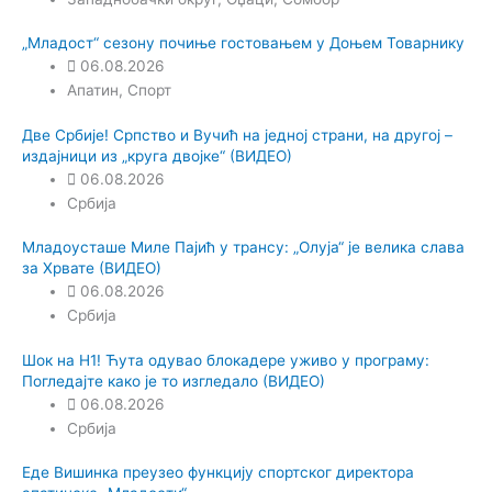
„Младост“ сезону почиње гостовањем у Доњем Товарнику
06.08.2026
Апатин
,
Спорт
Две Србије! Српство и Вучић на једној страни, на другој –
издајници из „круга двојке“ (ВИДЕО)
06.08.2026
Србија
Младоусташе Миле Пајић у трансу: „Олуја“ је велика слава
за Хрвате (ВИДЕО)
06.08.2026
Србија
Шок на Н1! Ћута одувао блокадере уживо у програму:
Погледајте како је то изгледало (ВИДЕО)
06.08.2026
Србија
Еде Вишинка преузео функцију спортског директора