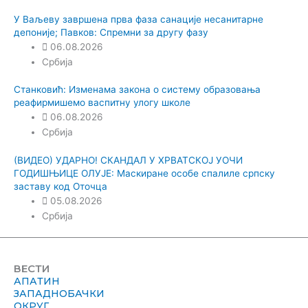
У Ваљеву завршена прва фаза санације несанитарне
депоније; Павков: Спремни за другу фазу
06.08.2026
Србија
Станковић: Изменама закона о систему образовања
реафирмишемо васпитну улогу школе
06.08.2026
Србија
(ВИДЕО) УДАРНО! СКАНДАЛ У ХРВАТСКОЈ УОЧИ
ГОДИШЊИЦЕ ОЛУЈЕ: Маскиране особе спалиле српску
заставу код Оточца
05.08.2026
Србија
ВЕСТИ
АПАТИН
ЗАПАДНОБАЧКИ
ОКРУГ