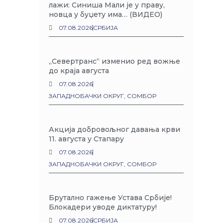
лажи: Синиша Мали је у праву,
новца у буџету има… (ВИДЕО)
07.08.2026
СРБИЈА
„Севертранс“ изменио ред вожње
до краја августа
07.08.2026
ЗАПАДНОБАЧКИ ОКРУГ
,
СОМБОР
Акција добровољног давања крви
11. августа у Стапару
07.08.2026
ЗАПАДНОБАЧКИ ОКРУГ
,
СОМБОР
Брутално гажење Устава Србије!
Блокадери уводе диктатуру!
07.08.2026
СРБИЈА