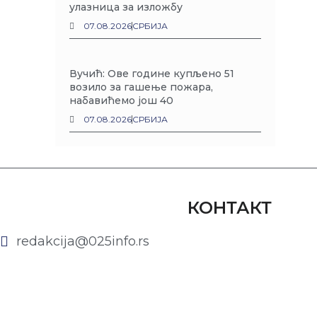
улазница за изложбу
07.08.2026
СРБИЈА
Вучић: Ове године купљено 51
возило за гашење пожара,
набавићемо још 40
07.08.2026
СРБИЈА
КОНТАКТ
redakcija@025info.rs