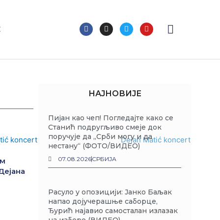
F
I
T
Y
С
a
n
w
o
c
s
i
u
e
t
t
t
b
a
t
u
o
g
e
b
o
r
r
e
k
a
m
НАЈНОВИЈЕ
Пијан као чеп! Погледајте како се
Станић подругљиво смеје док
поручује да „Срби могу и да
нестану“ (ФОТО/ВИДЕО)
07.08.2026
СРБИЈА
им
Дејана
Расуло у опозицији: Јанко Баљак
напао дојучерашње саборце,
Ђурић најавио самосталан излазак