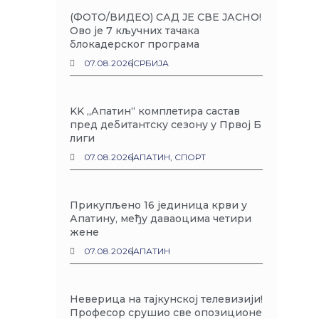
(ФОТО/ВИДЕО) САД ЈЕ СВЕ ЈАСНО!
Ово је 7 кључних тачака
блокадерског програма
07.08.2026
СРБИЈА
KK „Апатин“ комплетира састав
пред дебитантску сезону у Првој Б
лиги
07.08.2026
АПАТИН
,
СПОРТ
Прикупљено 16 јединица крви у
Апатину, међу даваоцима четири
жене
07.08.2026
АПАТИН
Неверица на тајкунској телевизији!
Професор срушио све опозиционе