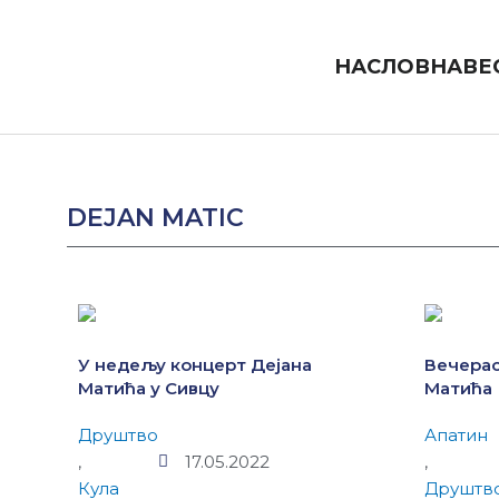
Пређи
на
садржај
НАСЛОВНА
ВЕ
DEJAN MATIC
У недељу концерт Дејана
Вечерас
Матића у Сивцу
Матића
Друштво
Апатин
,
17.05.2022
,
Кула
Друштв