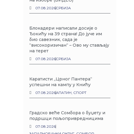
на изборе (ВИДЕО)
07.08.2026
СРБИЈА
Блокадери написали досије о
Ђокићу на 39 страна! До јуче им
био савезник, сада је
“високоризичан“ – Ово му стављају
на терет
07.08.2026
СРБИЈА
Каратисти „Црног Пантера“
успешни на кампу у Книћу
07.08.2026
АПАТИН
,
СПОРТ
Градско веће Сомбора о буџету и
подршци пољопривредницима
07.08.2026
ЗАПАДНОБАЧКИ ОКРУГ
,
СОМБОР