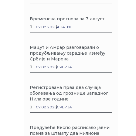
Временска прогноза за 7. август
07.08.2026
АПАТИН
Мацут и Амрар разговарали о
продубљивању сарадње између
Србије и Марока
07.08.2026
СРБИЈА
Регистрована прва два случаја
оболевања од грознице Западног
Нила ове године
07.08.2026
СРБИЈА
Предузеће Експо расписало јавни
позив за штампу два милиона