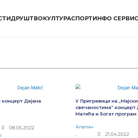
СТИ
ДРУШТВО
КУЛТУРА
СПОРТ
ИНФО СЕРВИ
 концерт Дејана
У Пригревици на „Мајск
свечаностима“ концерт 
Матића и богат програм
Апатин
08.05.2022
,
21.04.2022
о