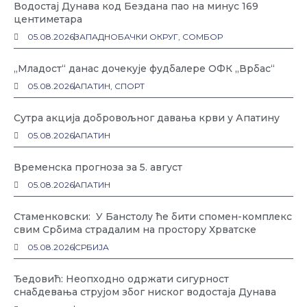
Водостај Дунава код Бездана пао на минус 169
центиметара
05.08.2026
ЗАПАДНОБАЧКИ ОКРУГ
,
СОМБОР
„Младост“ данас дочекује фудбалере ОФК „Врбас“
05.08.2026
АПАТИН
,
СПОРТ
Сутра акција добровољног давања крви у Апатину
05.08.2026
АПАТИН
Временска прогноза за 5. август
05.08.2026
АПАТИН
Стаменковски: У Банстолу ће бити спомен-комплекс
свим Србима страдалим на простору Хрватске
05.08.2026
СРБИЈА
Ђедовић: Неопходно одржати сигурност
снабдевања струјом због ниског водостаја Дунава