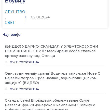
Боувију
ДРУШТВО
,
09.01.2024
СВЕТ
Најновије
(ВИДЕО) УДАРНО! СКАНДАЛ У ХРВАТСКОЈ УОЧИ
ГОДИШЊИЦЕ ОЛУЈЕ: Маскиране особе спалиле
српску заставу код Оточца
05.08.2026
СРБИЈА
Ови људи немају срама! Водитељ тајкунске Нове С
највећи погром Срба назвао „војно-полицијском
акцијом“ (ВИДЕО)
05.08.2026
СРБИЈА
Скандалозно! Блокадери обележавање Олује
назвали „функционерском кампањом“: Толико о
пијетету према српским жртвама