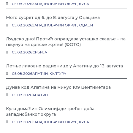
05.08.2026
ЗАПАДНОБАЧКИ ОКРУГ
,
КУЛА
Мото сусрет од 6. до 8. августа у Оџацима
05.08.2026
ЗАПАДНОБАЧКИ ОКРУГ
,
ОЏАЦИ
Људско дно! Протић оправдава усташко славље – па
пљунуо на српске жртве! (ФОТО)
05.08.2026
СРБИЈА
Летње ликовне радионице у Апатину до 13. августа
05.08.2026
АПАТИН
,
КУЛТУРА
Дунав код Апатина на минус 109 центиметара
05.08.2026
АПАТИН
Кула домаћин Олимпијаде трећег доба
Западнобачког округа
05.08.2026
ЗАПАДНОБАЧКИ ОКРУГ
,
КУЛА