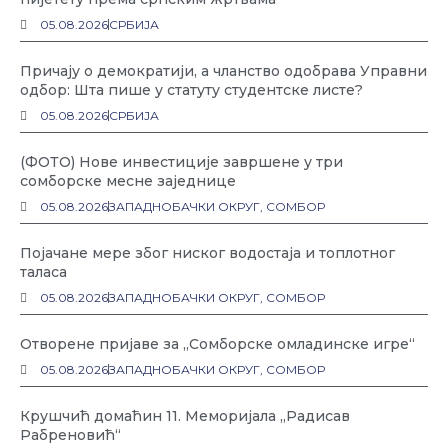
05.08.2026
СРБИЈА
Причају о демократији, а чланство одобрава Управни
одбор: Шта пише у статуту студентске листе?
05.08.2026
СРБИЈА
(ФОТО) Нове инвестиције завршене у три
сомборске месне заједнице
05.08.2026
ЗАПАДНОБАЧКИ ОКРУГ
,
СОМБОР
Појачане мере због ниског водостаја и топлотног
таласа
05.08.2026
ЗАПАДНОБАЧКИ ОКРУГ
,
СОМБОР
Отворене пријаве за „Сомборске омладинске игре“
05.08.2026
ЗАПАДНОБАЧКИ ОКРУГ
,
СОМБОР
Крушчић домаћин 11. Меморијала „Радисав
Рабреновић“