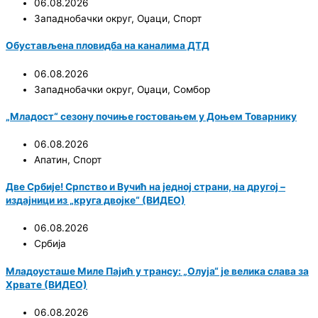
06.08.2026
Западнобачки округ
,
Оџаци
,
Спорт
Обустављена пловидба на каналима ДТД
06.08.2026
Западнобачки округ
,
Оџаци
,
Сомбор
„Младост“ сезону почиње гостовањем у Доњем Товарнику
06.08.2026
Апатин
,
Спорт
Две Србије! Српство и Вучић на једној страни, на другој –
издајници из „круга двојке“ (ВИДЕО)
06.08.2026
Србија
Младоусташе Миле Пајић у трансу: „Олуја“ је велика слава за
Хрвате (ВИДЕО)
06.08.2026