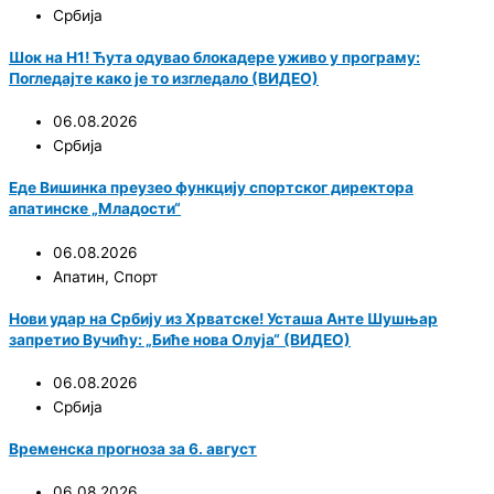
Србија
Шок на Н1! Ћута одувао блокадере уживо у програму:
Погледајте како је то изгледало (ВИДЕО)
06.08.2026
Србија
Еде Вишинка преузео функцију спортског директора
апатинске „Младости“
06.08.2026
Апатин
,
Спорт
Нови удар на Србију из Хрватске! Усташа Анте Шушњар
запретио Вучићу: „Биће нова Олуја“ (ВИДЕО)
06.08.2026
Србија
Временска прогноза за 6. август
06.08.2026