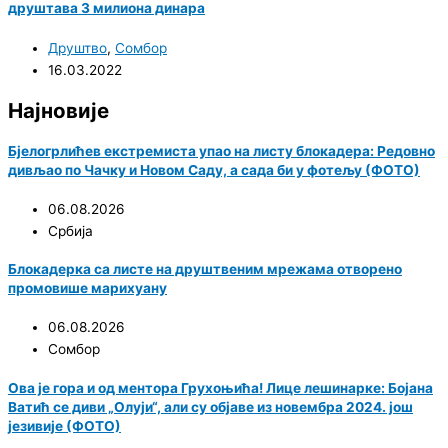
друштава 3 милиона динара
Друштво
,
Сомбор
16.03.2022
Најновије
Бјелогрлићев екстремиста упао на листу блокадера: Редовно
дивљао по Чачку и Новом Саду, а сада би у фотељу (ФОТО)
06.08.2026
Србија
Блокадерка са листе на друштвеним мрежама отворено
промовише марихуану
06.08.2026
Сомбор
Ова је гора и од ментора Грухоњића! Лице лешинарке: Бојана
Ватић се диви „Олуји“, али су објаве из новембра 2024. још
језивије (ФОТО)