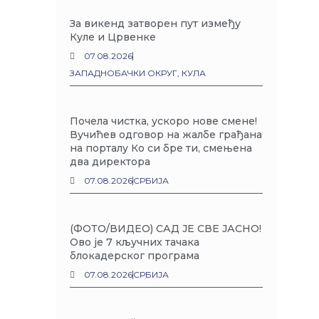
За викенд затворен пут између
Куле и Црвенке
07.08.2026
ЗАПАДНОБАЧКИ ОКРУГ
,
КУЛА
Почела чистка, ускоро нове смене!
Вучићев одговор на жалбе грађана
на порталу Ко си бре ти, смењена
два директора
07.08.2026
СРБИЈА
(ФОТО/ВИДЕО) САД ЈЕ СВЕ ЈАСНО!
Ово је 7 кључних тачака
блокадерског програма
07.08.2026
СРБИЈА