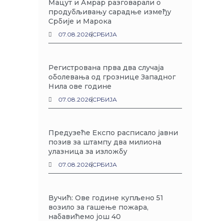
Мацут и Амрар разговарали о
продубљивању сарадње између
Србије и Марока
07.08.2026
СРБИЈА
Регистрована прва два случаја
оболевања од грознице Западног
Нила ове године
07.08.2026
СРБИЈА
Предузеће Експо расписало јавни
позив за штампу два милиона
улазница за изложбу
07.08.2026
СРБИЈА
Вучић: Ове године купљено 51
возило за гашење пожара,
набавићемо још 40