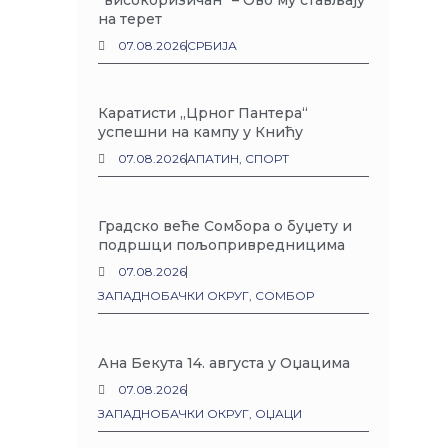
“високоризичан“ – Ово му стављају
на терет
07.08.2026
СРБИЈА
Каратисти „Црног Пантера“
успешни на кампу у Книћу
07.08.2026
АПАТИН
,
СПОРТ
Градско веће Сомбора о буџету и
подршци пољопривредницима
07.08.2026
ЗАПАДНОБАЧКИ ОКРУГ
,
СОМБОР
Ана Бекута 14. августа у Оџацима
07.08.2026
ЗАПАДНОБАЧКИ ОКРУГ
,
ОЏАЦИ