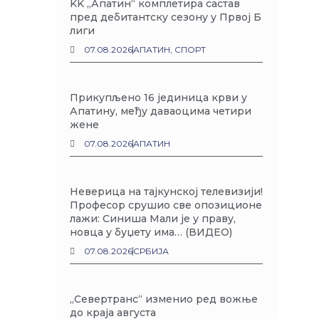
KK „Апатин“ комплетира састав
пред дебитантску сезону у Првој Б
лиги
07.08.2026
АПАТИН
,
СПОРТ
Прикупљено 16 јединица крви у
Апатину, међу даваоцима четири
жене
07.08.2026
АПАТИН
Неверица на тајкунској телевизији!
Професор срушио све опозиционе
лажи: Синиша Мали је у праву,
новца у буџету има… (ВИДЕО)
07.08.2026
СРБИЈА
„Севертранс“ изменио ред вожње
до краја августа