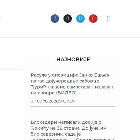
F
I
T
Y
С
a
n
w
o
c
s
i
u
e
t
t
t
b
a
t
u
o
g
e
b
o
r
r
e
k
a
m
НАЈНОВИЈЕ
Расуло у опозицији: Јанко Баљак
напао дојучерашње саборце,
Ђурић најавио самосталан излазак
на изборе (ВИДЕО)
07.08.2026
СРБИЈА
Блокадери написали досије о
Ђокићу на 39 страна! До јуче им
био савезник, сада је