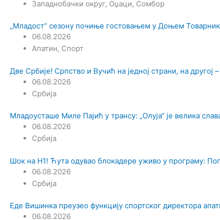
Западнобачки округ
,
Оџаци
,
Сомбор
„Младост“ сезону почиње гостовањем у Доњем Товарник
06.08.2026
Апатин
,
Спорт
Две Србије! Српство и Вучић на једној страни, на другој –
06.08.2026
Србија
Младоусташе Миле Пајић у трансу: „Олуја“ је велика слав
06.08.2026
Србија
Шок на Н1! Ћута одувао блокадере уживо у програму: Пог
06.08.2026
Србија
Еде Вишинка преузео функцију спортског директора апат
06.08.2026