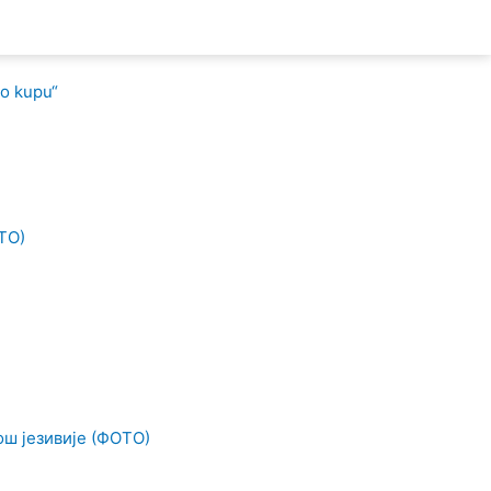
ТО)
ош језивије (ФОТО)