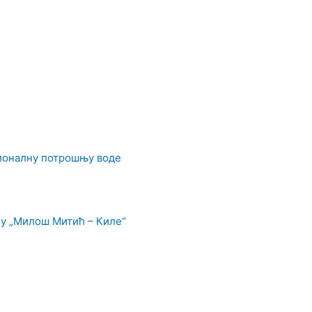
ционалну потрошњу воде
у „Милош Митић – Киле“