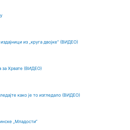
у
 издајници из „круга двојке“ (ВИДЕО)
а за Хрвате (ВИДЕО)
ледајте како је то изгледало (ВИДЕО)
инске „Младости“