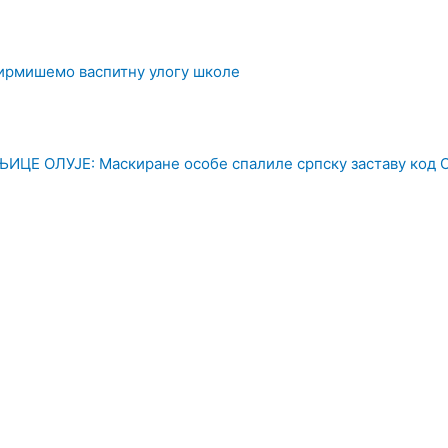
фирмишемо васпитну улогу школе
Е ОЛУЈЕ: Маскиране особе спалиле српску заставу код 