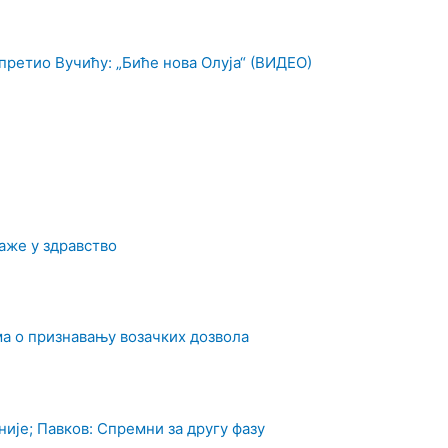
претио Вучићу: „Биће нова Олуја“ (ВИДЕО)
аже у здравство
а о признавању возачких дозвола
ије; Павков: Спремни за другу фазу