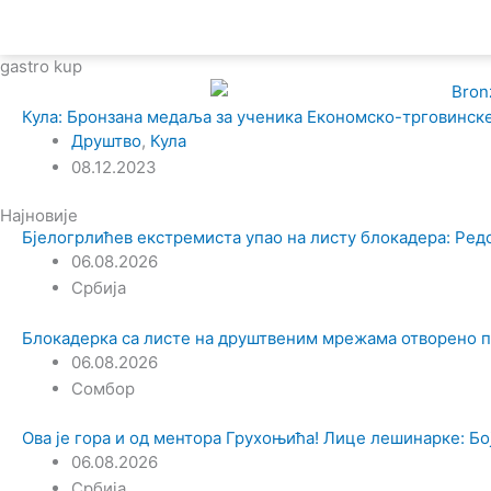
gastro kup
Кула: Бронзана медаља за ученика Економско-трговинске
Друштво
,
Кула
08.12.2023
Најновије
Бјелогрлићев екстремиста упао на листу блокадера: Ред
06.08.2026
Србија
Блокадерка са листе на друштвеним мрежама отворено 
06.08.2026
Сомбор
Ова је гора и од ментора Грухоњића! Лице лешинарке: Боја
06.08.2026
Србија