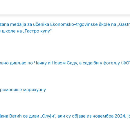
 школе на „Гастро купу“
овно дивљао по Чачку и Новом Саду, а сада би у фотељу (ФО
промовише марихуану
на Ватић се диви „Олуји“, али су објаве из новембра 2024. ј