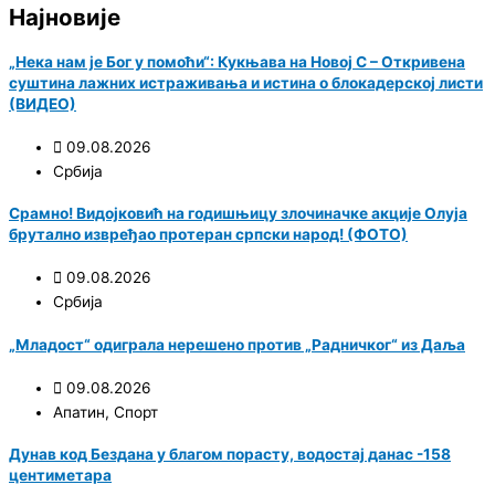
Најновије
„Нека нам је Бог у помоћи“: Кукњава на Новој С – Откривена
суштина лажних истраживања и истина о блокадерској листи
(ВИДЕО)
09.08.2026
Србија
Срамно! Видојковић на годишњицу злочиначке акције Олуја
брутално извређао протеран српски народ! (ФОТО)
09.08.2026
Србија
„Младост“ одиграла нерешено против „Радничког“ из Даља
09.08.2026
Апатин
,
Спорт
Дунав код Бездана у благом порасту, водостај данас -158
центиметара