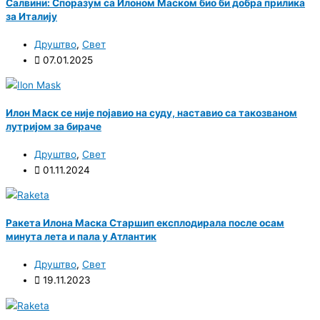
Салвини: Споразум са Илоном Маском био би добра прилика
за Италију
Друштво
,
Свет
07.01.2025
Илон Маск се није појавио на суду, наставио са такозваном
лутријом за бираче
Друштво
,
Свет
01.11.2024
Ракета Илона Маска Старшип експлодирала после осам
минута лета и пала у Атлантик
Друштво
,
Свет
19.11.2023