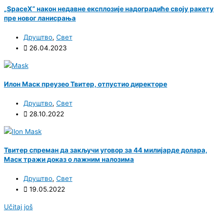
„SpaceX“ након недавне експлозије надоградиће своју ракету
пре новог ланисрања
Друштво
,
Свет
26.04.2023
Илон Маск преузео Твитер, отпустио директоре
Друштво
,
Свет
28.10.2022
Твитер спреман да закључи уговор за 44 милијарде долара,
Маск тражи доказ о лажним налозима
Друштво
,
Свет
19.05.2022
Učitaj još