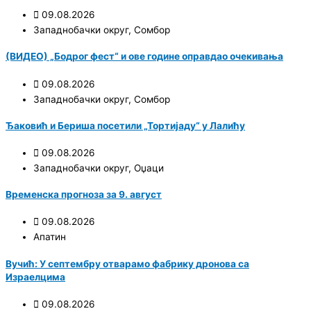
09.08.2026
Западнобачки округ
,
Сомбор
(ВИДЕО) „Бодрог фест“ и ове године оправдао очекивања
09.08.2026
Западнобачки округ
,
Сомбор
Ђаковић и Бериша посетили „Тортијаду“ у Лалићу
09.08.2026
Западнобачки округ
,
Оџаци
Временска прогноза за 9. август
09.08.2026
Апатин
Вучић: У септембру отварамо фабрику дронова са
Израелцима
09.08.2026