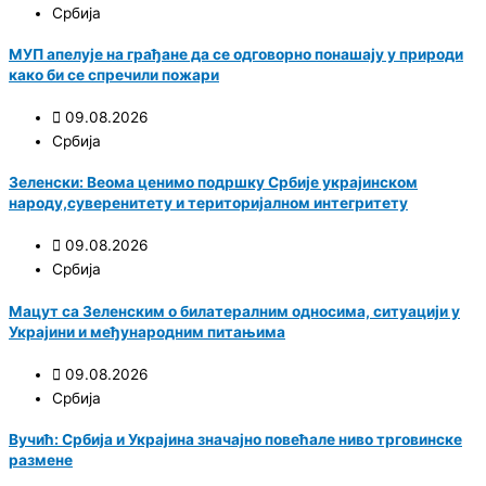
Србија
МУП апелује на грађане да се одговорно понашају у природи
како би се спречили пожари
09.08.2026
Србија
Зеленски: Веома ценимо подршку Србије украјинском
народу,суверенитету и територијалном интегритету
09.08.2026
Србија
Мацут са Зеленским о билатералним односима, ситуацији у
Украјини и међународним питањима
09.08.2026
Србија
Вучић: Србија и Украјина значајно повећале ниво трговинске
размене