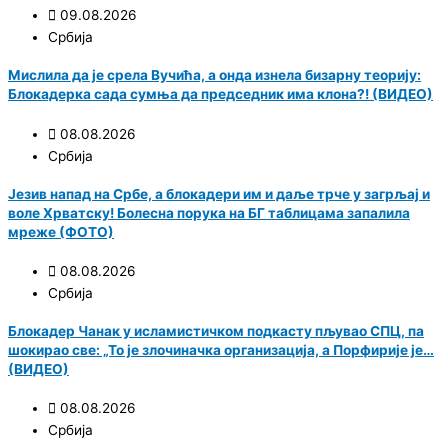
09.08.2026
Србија
Мислила да је срела Вучића, а онда изнела бизарну теорију:
Блокадерка сада сумња да председник има клона?! (ВИДЕО)
08.08.2026
Србија
Језив напад на Србе, а блокадери им и даље трче у загрљај и
воле Хрватску! Болесна порука на БГ таблицама запалила
мреже (ФОТО)
08.08.2026
Србија
Блокадер Чанак у исламистичком подкасту пљувао СПЦ, па
шокирао све: „То је злочиначка организација, а Порфирије је…
(ВИДЕО)
08.08.2026
Србија