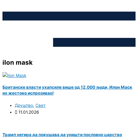
ilon mask
Британске власти ухапсиле више од 12.000 људи, Илон Маск
их жестоко испрозивао!
Друштво
,
Свет
11.01.2026
Трамп негира да покушава да уништи пословно царство