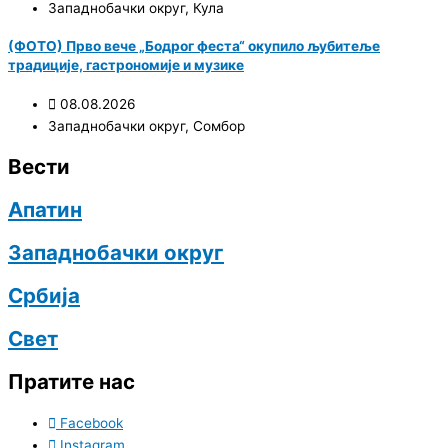
Западнобачки округ
,
Кула
(ФОТО) Прво вече „Бодрог феста“ окупило љубитеље
традиције, гастрономије и музике
08.08.2026
Западнобачки округ
,
Сомбор
Вести
Апатин
Западнобачки округ
Србија
Свет
Пратите нас
Facebook
Instagram