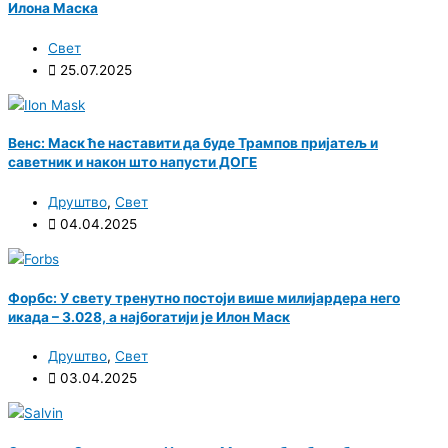
Илона Маска
Свет
25.07.2025
Венс: Маск ће наставити да буде Трампов пријатељ и
саветник и након што напусти ДОГЕ
Друштво
,
Свет
04.04.2025
Форбс: У свету тренутно постоји више милијардера него
икада – 3.028, а најбогатији је Илон Маск
Друштво
,
Свет
03.04.2025