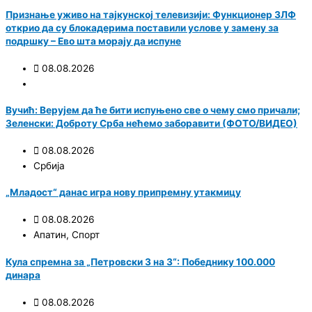
Признање уживо на тајкунској телевизији: Функционер ЗЛФ
открио да су блокадерима поставили услове у замену за
подршку – Ево шта морају да испуне
08.08.2026
Вучић: Верујем да ће бити испуњено све о чему смо причали;
Зеленски: Доброту Срба нећемо заборавити (ФОТО/ВИДЕО)
08.08.2026
Србија
„Младост“ данас игра нову припремну утакмицу
08.08.2026
Апатин
,
Спорт
Кула спремна за „Петровски 3 на 3“: Победнику 100.000
динара
08.08.2026