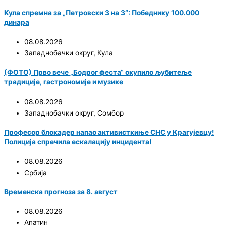
Кула спремна за „Петровски 3 на 3“: Победнику 100.000
динара
08.08.2026
Западнобачки округ
,
Кула
(ФОТО) Прво вече „Бодрог феста“ окупило љубитеље
традиције, гастрономије и музике
08.08.2026
Западнобачки округ
,
Сомбор
Професор блокадер напао активисткиње СНС у Крагујевцу!
Полиција спречила ескалацију инцидента!
08.08.2026
Србија
Временска прогноза за 8. август
08.08.2026
Апатин