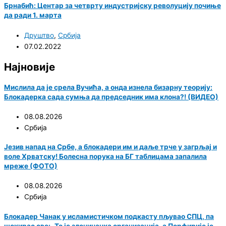
Брнабић: Центар за четврту индустријску револуцију почиње
да ради 1. марта
Друштво
,
Србија
07.02.2022
Најновије
Мислила да је срела Вучића, а онда изнела бизарну теорију:
Блокадерка сада сумња да председник има клона?! (ВИДЕО)
08.08.2026
Србија
Језив напад на Србе, а блокадери им и даље трче у загрљај и
воле Хрватску! Болесна порука на БГ таблицама запалила
мреже (ФОТО)
08.08.2026
Србија
Блокадер Чанак у исламистичком подкасту пљувао СПЦ, па
шокирао све: „То је злочиначка организација, а Порфирије је…