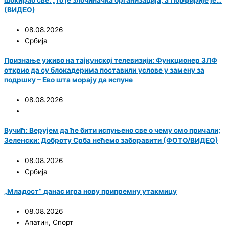
(ВИДЕО)
08.08.2026
Србија
Признање уживо на тајкунској телевизији: Функционер ЗЛФ
открио да су блокадерима поставили услове у замену за
подршку – Ево шта морају да испуне
08.08.2026
Вучић: Верујем да ће бити испуњено све о чему смо причали;
Зеленски: Доброту Срба нећемо заборавити (ФОТО/ВИДЕО)
08.08.2026
Србија
„Младост“ данас игра нову припремну утакмицу
08.08.2026
Апатин
,
Спорт