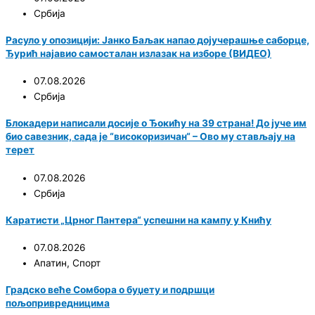
Србија
Расуло у опозицији: Јанко Баљак напао дојучерашње саборце,
Ђурић најавио самосталан излазак на изборе (ВИДЕО)
07.08.2026
Србија
Блокадери написали досије о Ђокићу на 39 страна! До јуче им
био савезник, сада је “високоризичан“ – Ово му стављају на
терет
07.08.2026
Србија
Каратисти „Црног Пантера“ успешни на кампу у Книћу
07.08.2026
Апатин
,
Спорт
Градско веће Сомбора о буџету и подршци
пољопривредницима