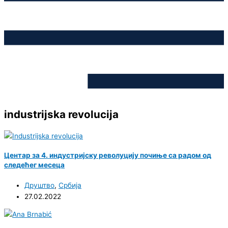
industrijska revolucija
Центар за 4. индустријску револуцију почиње са радом од
следећег месеца
Друштво
,
Србија
27.02.2022