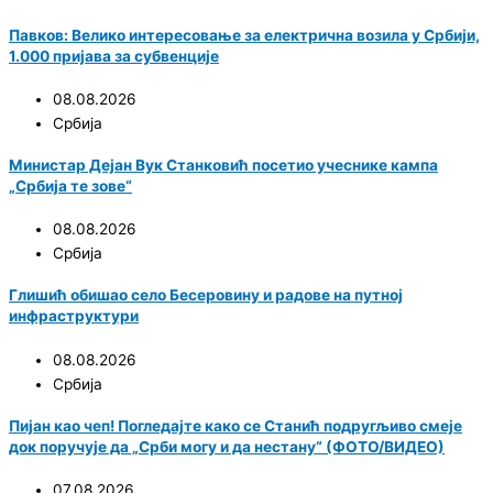
Павков: Велико интересовање за електрична возила у Србији,
1.000 пријава за субвенције
08.08.2026
Србија
Министар Дејан Вук Станковић посетио учеснике кампа
„Србија те зове“
08.08.2026
Србија
Глишић обишао село Бесеровину и радове на путној
инфраструктури
08.08.2026
Србија
Пијан као чеп! Погледајте како се Станић подругљиво смеје
док поручује да „Срби могу и да нестану“ (ФОТО/ВИДЕО)
07.08.2026