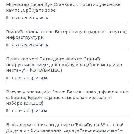
Министар Дејан Вук Станковић посетио учеснике
кампа „Србија те зове“
08.08.2026
СРБИЈА
Глишић обишао село Бесеровину и радове на путној
инфраструктури
08.08.2026
СРБИЈА
Пијан као чеп! Погледајте како се Станић
подругљиво смеје док поручује да „Срби могу и да
нестану“ (ФОТО/ВИДЕО)
07.08.2026
СРБИЈА
Расуло у опозицији: Јанко Баљак напао дојучерашње
саборце, Ђурић најавио самосталан излазак на
изборе (ВИДЕО)
07.08.2026
СРБИЈА
Блокадери написали досије о Ђокићу на 39 страна!
До јуче им био савезник, сада је “високоризичан“ –