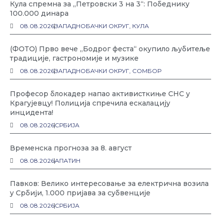
Кула спремна за „Петровски 3 на 3“: Победнику
100.000 динара
08.08.2026
ЗАПАДНОБАЧКИ ОКРУГ
,
КУЛА
(ФОТО) Прво вече „Бодрог феста“ окупило љубитеље
традиције, гастрономије и музике
08.08.2026
ЗАПАДНОБАЧКИ ОКРУГ
,
СОМБОР
Професор блокадер напао активисткиње СНС у
Крагујевцу! Полиција спречила ескалацију
инцидента!
08.08.2026
СРБИЈА
Временска прогноза за 8. август
08.08.2026
АПАТИН
Павков: Велико интересовање за електрична возила
у Србији, 1.000 пријава за субвенције
08.08.2026
СРБИЈА