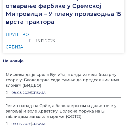
отварање фарбике у Сремској
Митровици – У плану производња 15
врста трактора
ДРУШТВО
,
16.12.2023
СРБИЈА
Најновије
Мислила да је срела Вучића, а онда изнела бизарну
теорију: Блокадерка сада сумња да председник има
клона?! (ВИДЕО)
08.08.2026
СРБИЈА
Језив напад на Србе, а блокадери им и даље трче у
загрљај и воле Хрватску! Болесна порука на БГ
таблицама запалила мреже (ФОТО)
08.08.2026
СРБИЈА