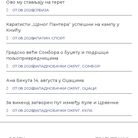
Ово му стављају на терет
07.08.2026
СРБИЈА
Каратисти „Црног Пантера“ успешни на кампу у
Книћу
07.08.2026
АПАТИН
,
СПОРТ
Градско веће Сомбора о буџету и подршци
пољопривредницима
07.08.2026
ЗАПАДНОБАЧКИ ОКРУГ
,
СОМБОР
Ана Бекута 14. августа у Оџацима
07.08.2026
ЗАПАДНОБАЧКИ ОКРУГ
,
ОЏАЦИ
За викенд затворен пут између Куле и Црвенке
07.08.2026
ЗАПАДНОБАЧКИ ОКРУГ
,
КУЛА