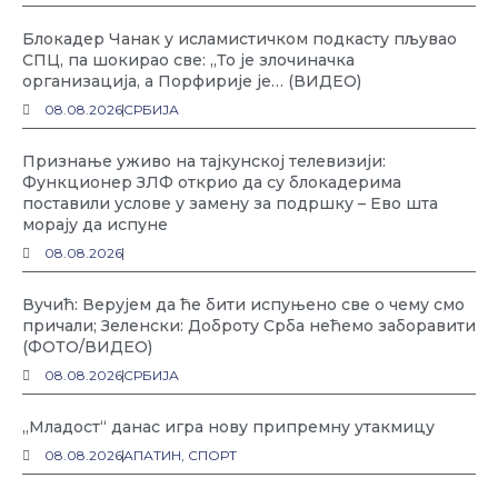
Блокадер Чанак у исламистичком подкасту пљувао
СПЦ, па шокирао све: „То је злочиначка
организација, а Порфирије је… (ВИДЕО)
08.08.2026
СРБИЈА
Признање уживо на тајкунској телевизији:
Функционер ЗЛФ открио да су блокадерима
поставили услове у замену за подршку – Ево шта
морају да испуне
08.08.2026
Вучић: Верујем да ће бити испуњено све о чему смо
причали; Зеленски: Доброту Срба нећемо заборавити
(ФОТО/ВИДЕО)
08.08.2026
СРБИЈА
„Младост“ данас игра нову припремну утакмицу
08.08.2026
АПАТИН
,
СПОРТ