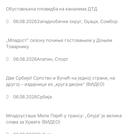
Обустављена пловидба на каналима ДТД
06.08.2026
Западнобачки округ
,
Оџаци
,
Сомбор
„Младост“ сезону почиње гостовањем у Доњем
Товарнику
06.08.2026
Апатин
,
Спорт
Две Србије! Српство и Вучић на једној страни, на
другој – издајници из „круга двојке“ (ВИДЕО)
06.08.2026
Србија
Младоусташе Миле Пајић у трансу: „Олуја“ је велика
слава за Хрвате (ВИДЕО)