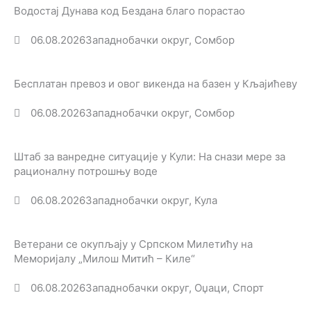
Водостај Дунава код Бездана благо порастао
06.08.2026
Западнобачки округ
,
Сомбор
Бесплатан превоз и овог викенда на базен у Кљајићеву
06.08.2026
Западнобачки округ
,
Сомбор
Штаб за ванредне ситуације у Кули: На снази мере за
рационалну потрошњу воде
06.08.2026
Западнобачки округ
,
Кула
Ветерани се окупљају у Српском Милетићу на
Меморијалу „Милош Митић – Киле“
06.08.2026
Западнобачки округ
,
Оџаци
,
Спорт