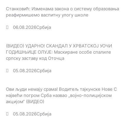
Станковић: Изменама закона о систему образовања
реафирмишемо васпитну улогу школе
06.08.2026
Србија
(ВИДЕО) УДАРНО! СКАНДАЛ У ХРВАТСКОЈ УОЧИ
ГОДИШЊИЦЕ ОЛУЈЕ: Маскиране особе спалиле
српску заставу код Оточца
05.08.2026
Србија
Ови људи немају срама! Водитељ тајкунске Нове С
највећи погром Срба назвао „војно-полицијском
акцијом“ (ВИДЕО)
05.08.2026
Србија