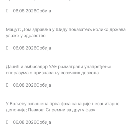
06.08.2026
Србија
Мацут: Дом здравља у Шиду показатељ колико држава
улаже у здравство
06.08.2026
Србија
Дачић и амбасадор УАЕ разматрали унапређење
споразума о признавању возачких дозвола
06.08.2026
Србија
У Ваљеву завршена прва фаза санације несанитарне
депоније; Павков: Спремни за другу фазу
06.08.2026
Србија