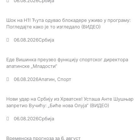
06.08.2026
Србија
Шок на Н1! Ћута одувао блокадере уживо у програму:
Погледајте како је то изгледало (ВИДЕО)
06.08.2026
Србија
Еде Вишинка преузео функцију спортског директора
апатинске „Младости“
06.08.2026
Апатин
,
Спорт
Нови удар на Србију из Хрватске! Усташа Анте Шушњар
запретио Вучићу: „Биће нова Олуја“ (ВИДЕО)
06.08.2026
Србија
Временска прогноза за 6. август