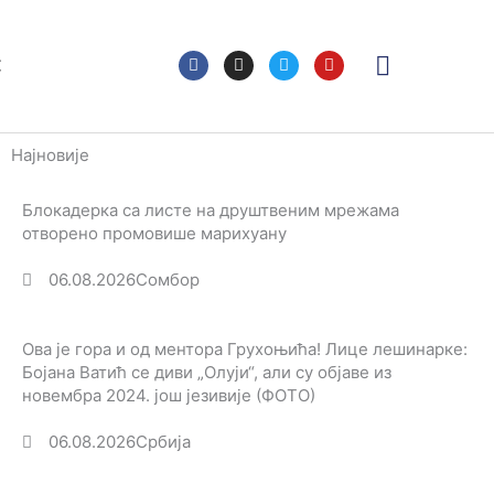
F
I
T
Y
С
a
n
w
o
c
s
i
u
e
t
t
t
b
a
t
u
o
g
e
b
Најновије
o
r
r
e
k
a
m
Блокадерка са листе на друштвеним мрежама
отворено промовише марихуану
06.08.2026
Сомбор
Ова је гора и од ментора Грухоњића! Лице лешинарке:
Бојана Ватић се диви „Олуји“, али су објаве из
новембра 2024. још језивије (ФОТО)
06.08.2026
Србија