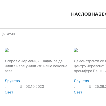
Пређи
на
садржај
НАСЛОВНА
ВЕ
jerevan
Лавров о Јерменији: Надам се да
Демонстранти се и
ништа неће уништити наше вековне
центру Јеревана: 
везе
премијера Пашињ
Друштво
Друштво
,
03.10.2023
,
25.09
Свет
Свет