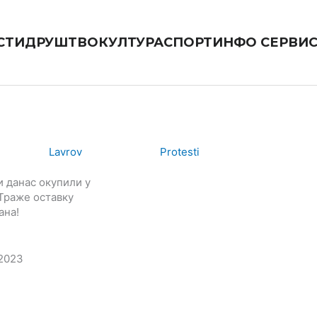
СТИ
ДРУШТВО
КУЛТУРА
СПОРТ
ИНФО СЕРВИ
 данас окупили у
Траже оставку
ана!
.2023