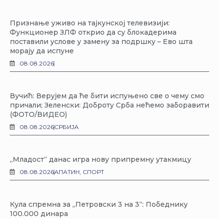
Признање уживо на тајкунској телевизији:
Функционер ЗЛФ открио да су блокадерима
поставили услове у замену за подршку – Ево шта
морају да испуне
08.08.2026
Вучић: Верујем да ће бити испуњено све о чему смо
причали; Зеленски: Доброту Срба нећемо заборавити
(ФОТО/ВИДЕО)
08.08.2026
СРБИЈА
„Младост“ данас игра нову припремну утакмицу
08.08.2026
АПАТИН
,
СПОРТ
Кула спремна за „Петровски 3 на 3“: Победнику
100.000 динара