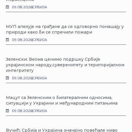
09.08.2026
СРБИЈА
МУП апелује на грађане да се одговорно понашају у
природи како би се спречили пожари
09.08.2026
СРБИЈА
Зеленски: Веома ценимо подршку Србије
украјинском народу,суверенитету и територијалном
интегритету
09.08.2026
СРБИЈА
Мацут са Зеленским о билатералним односима,
ситуацији у Украјини и међународним питањима
09.08.2026
СРБИЈА
Вучић: Србија и Украјина значајно повећале ниво