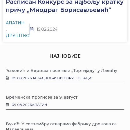
Расписан Конкурс за најбољу кратку
причу „Миодраг Борисављевић“
АПАТИН
,
15.02.2024
ДРУШТВО
НАЈНОВИЈЕ
Ђаковић и Бериша посетили „Тортијаду“ у Лалићу
09.08.2026
ЗАПАДНОБАЧКИ ОКРУГ
,
ОЏАЦИ
Временска прогноза за 9. август
09.08.2026
АПАТИН
Вучић: У септембру отварамо фабрику дронова са
Израелцима