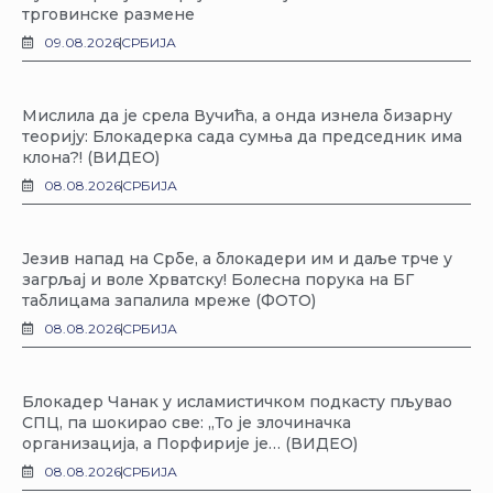
трговинске размене
09.08.2026
СРБИЈА
Мислила да је срела Вучића, а онда изнела бизарну
теорију: Блокадерка сада сумња да председник има
клона?! (ВИДЕО)
08.08.2026
СРБИЈА
Језив напад на Србе, а блокадери им и даље трче у
загрљај и воле Хрватску! Болесна порука на БГ
таблицама запалила мреже (ФОТО)
08.08.2026
СРБИЈА
Блокадер Чанак у исламистичком подкасту пљувао
СПЦ, па шокирао све: „То је злочиначка
организација, а Порфирије је… (ВИДЕО)
08.08.2026
СРБИЈА