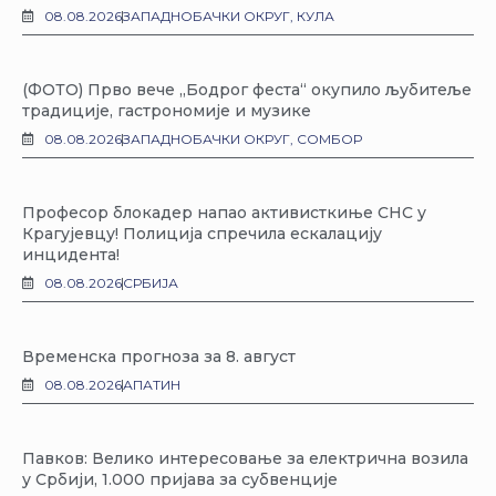
08.08.2026
ЗАПАДНОБАЧКИ ОКРУГ
,
КУЛА
(ФОТО) Прво вече „Бодрог феста“ окупило љубитеље
традиције, гастрономије и музике
08.08.2026
ЗАПАДНОБАЧКИ ОКРУГ
,
СОМБОР
Професор блокадер напао активисткиње СНС у
Крагујевцу! Полиција спречила ескалацију
инцидента!
08.08.2026
СРБИЈА
Временска прогноза за 8. август
08.08.2026
АПАТИН
Павков: Велико интересовање за електрична возила
у Србији, 1.000 пријава за субвенције