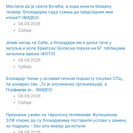
Мислила да је срела Вучића, а онда изнела бизарну
теорију: Блокадерка сада сумња да председник има
клона?! (ВИДЕО)
08.08.2026
Србија
Језив напад на Србе, а блокадери им и даље трче у
загрљај и воле Хрватску! Болесна порука на БГ таблицама
запалила мреже (ФОТО)
08.08.2026
Србија
Блокадер Чанак у исламистичком подкасту пљувао СПЦ,
па шокирао све: „То је злочиначка организација, а
Порфирије је… (ВИДЕО)
08.08.2026
Србија
Признање уживо на тајкунској телевизији: Функционер
ЗЛФ открио да су блокадерима поставили услове у замену
за подршку – Ево шта морају да испуне
08.08.2026