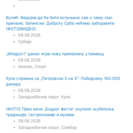
Вучић: Верујем да ће бити испуњено све о чему смо
причали; Зеленски: Доброту Срба нећемо заборавити
(ФОТО/ВИДЕО)
08.08.2026
Србија
„Младост“ данас игра нову припремну утакмицу
08.08.2026
Апатин
,
Спорт
Кула спремна за „Петровски 3 на 3“: Победнику 100.000
динара
08.08.2026
Западнобачки округ
,
Кула
(ФОТО) Прво вече „Бодрог феста“ окупило љубитеље
традиције, гастрономије и музике
08.08.2026
Западнобачки округ
,
Сомбор