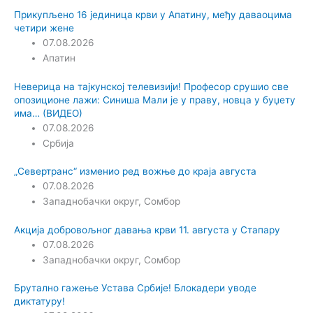
Прикупљено 16 јединица крви у Апатину, међу даваоцима
четири жене
07.08.2026
Апатин
Неверица на тајкунској телевизији! Професор срушио све
опозиционе лажи: Синиша Мали је у праву, новца у буџету
има… (ВИДЕО)
07.08.2026
Србија
„Севертранс“ изменио ред вожње до краја августа
07.08.2026
Западнобачки округ
,
Сомбор
Акција добровољног давања крви 11. августа у Стапару
07.08.2026
Западнобачки округ
,
Сомбор
Брутално гажење Устава Србије! Блокадери уводе
диктатуру!