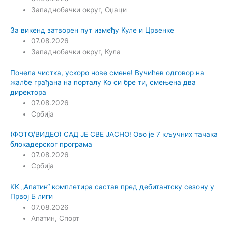
Западнобачки округ
,
Оџаци
За викенд затворен пут између Куле и Црвенке
07.08.2026
Западнобачки округ
,
Кула
Почела чистка, ускоро нове смене! Вучићев одговор на
жалбе грађана на порталу Ко си бре ти, смењена два
директора
07.08.2026
Србија
(ФОТО/ВИДЕО) САД ЈЕ СВЕ ЈАСНО! Ово је 7 кључних тачака
блокадерског програма
07.08.2026
Србија
KK „Апатин“ комплетира састав пред дебитантску сезону у
Првој Б лиги
07.08.2026
Апатин
,
Спорт