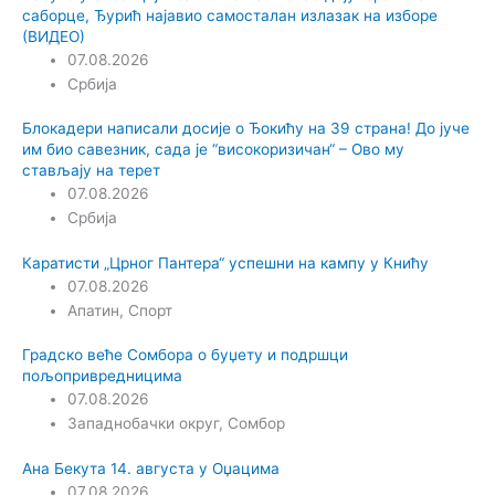
саборце, Ђурић најавио самосталан излазак на изборе
(ВИДЕО)
07.08.2026
Србија
Блокадери написали досије о Ђокићу на 39 страна! До јуче
им био савезник, сада је “високоризичан“ – Ово му
стављају на терет
07.08.2026
Србија
Каратисти „Црног Пантера“ успешни на кампу у Книћу
07.08.2026
Апатин
,
Спорт
Градско веће Сомбора о буџету и подршци
пољопривредницима
07.08.2026
Западнобачки округ
,
Сомбор
Ана Бекута 14. августа у Оџацима
07.08.2026