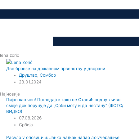
lena zoric
Две бронзе на државном првенству у дворани
Друштво
,
Сомбор
23.01.2024
Најновије
Пијан као чеп! Погледајте како се Станић подругљиво
смеје док поручује да „Срби могу и да нестану“ (ФОТО/
ВИДЕО)
07.08.2026
Србија
Расуло у опозицији: Јанко Баљак напао дојучерашње