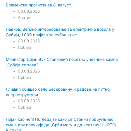
Временска прогноза за 8. август
08.08.2026
Апатин
Павков: Велико интересовање за електрична возила у
Србији, 1.000 пријава за субвенције
08.08.2026
Србија
Министар Дејан Вук Станковић посетио учеснике кампа
„Србија те зове“
08.08.2026
Србија
Глишић обишао село Бесеровину и радове на путној
инфраструктури
08.08.2026
Србија
Пијан као чеп! Погледајте како се Станић подругљиво
смеје док поручује да „Срби могу и да нестану“ (ФОТО/
ВИДЕО)