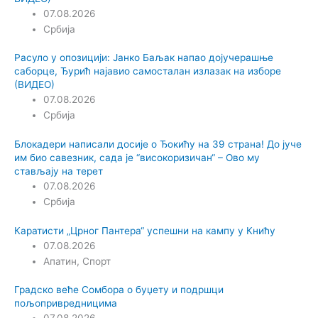
07.08.2026
Србија
Расуло у опозицији: Јанко Баљак напао дојучерашње
саборце, Ђурић најавио самосталан излазак на изборе
(ВИДЕО)
07.08.2026
Србија
Блокадери написали досије о Ђокићу на 39 страна! До јуче
им био савезник, сада је “високоризичан“ – Ово му
стављају на терет
07.08.2026
Србија
Каратисти „Црног Пантера“ успешни на кампу у Книћу
07.08.2026
Апатин
,
Спорт
Градско веће Сомбора о буџету и подршци
пољопривредницима