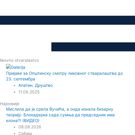
likovno stvaralastvo
Пријаве за Општинску смотру ликовног стваралаштва до
23. септембра
Апатин
,
Друштво
11.09.2025
Најновије
Мислила да је срела Вучића, а онда изнела бизарну
теорију: Блокадерка сада сумња да председник има
клона?! (ВИДЕО)
08.08.2026
Србија