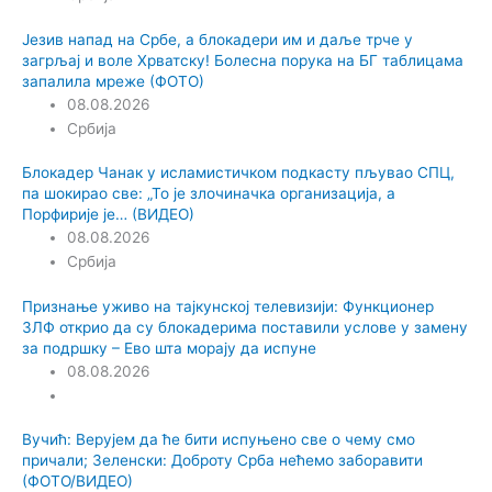
Језив напад на Србе, а блокадери им и даље трче у
загрљај и воле Хрватску! Болесна порука на БГ таблицама
запалила мреже (ФОТО)
08.08.2026
Србија
Блокадер Чанак у исламистичком подкасту пљувао СПЦ,
па шокирао све: „То је злочиначка организација, а
Порфирије је… (ВИДЕО)
08.08.2026
Србија
Признање уживо на тајкунској телевизији: Функционер
ЗЛФ открио да су блокадерима поставили услове у замену
за подршку – Ево шта морају да испуне
08.08.2026
Вучић: Верујем да ће бити испуњено све о чему смо
причали; Зеленски: Доброту Срба нећемо заборавити
(ФОТО/ВИДЕО)