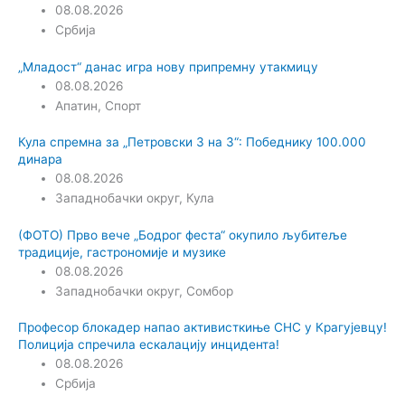
08.08.2026
Србија
„Младост“ данас игра нову припремну утакмицу
08.08.2026
Апатин
,
Спорт
Кула спремна за „Петровски 3 на 3“: Победнику 100.000
динара
08.08.2026
Западнобачки округ
,
Кула
(ФОТО) Прво вече „Бодрог феста“ окупило љубитеље
традиције, гастрономије и музике
08.08.2026
Западнобачки округ
,
Сомбор
Професор блокадер напао активисткиње СНС у Крагујевцу!
Полиција спречила ескалацију инцидента!
08.08.2026
Србија