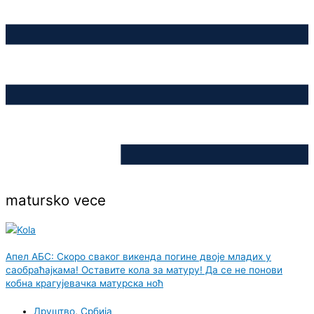
matursko vece
Апел АБС: Скоро сваког викенда погине двоје младих у
саобраћајкама! Оставите кола за матуру! Да се не понови
кобна крагујевачка матурска ноћ
Друштво
,
Србија