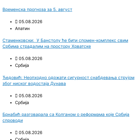
Временска прогноза за 5. август
05.08.2026
Апатин
Стаменковски: У Банстолу ће бити спомен-комплекс свим
Србима страдалим на простору Хрватске
05.08.2026
Србија
Ђедовић: Неопходно одржати сигурност снабдевања струјом
због ниског водостаја Дунава
05.08.2026
Србија
Брнабић разговарала са Колганом о реформама које Србија
спроводи
05.08.2026
Србија