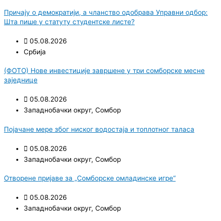
Причају о демократији, а чланство одобрава Управни одбор:
Шта пише у статуту студентске листе?
05.08.2026
Србија
(ФОТО) Нове инвестиције завршене у три сомборске месне
заједнице
05.08.2026
Западнобачки округ
,
Сомбор
Појачане мере због ниског водостаја и топлотног таласа
05.08.2026
Западнобачки округ
,
Сомбор
Отворене пријаве за „Сомборске омладинске игре“
05.08.2026
Западнобачки округ
,
Сомбор