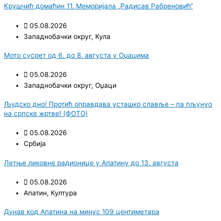
Крушчић домаћин 11. Меморијала „Радисав Рабреновић“
05.08.2026
Западнобачки округ
,
Кула
Мото сусрет од 6. до 8. августа у Оџацима
05.08.2026
Западнобачки округ
,
Оџаци
Људско дно! Протић оправдава усташко славље – па пљунуо
на српске жртве! (ФОТО)
05.08.2026
Србија
Летње ликовне радионице у Апатину до 13. августа
05.08.2026
Апатин
,
Култура
Дунав код Апатина на минус 109 центиметара