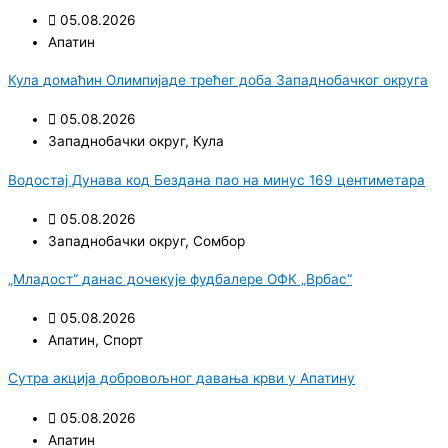
05.08.2026
Апатин
Кула домаћин Олимпијаде трећег доба Западнобачког округа
05.08.2026
Западнобачки округ
,
Кула
Водостај Дунава код Бездана пао на минус 169 центиметара
05.08.2026
Западнобачки округ
,
Сомбор
„Младост“ данас дочекује фудбалере ОФК „Врбас“
05.08.2026
Апатин
,
Спорт
Сутра акција добровољног давања крви у Апатину
05.08.2026
Апатин