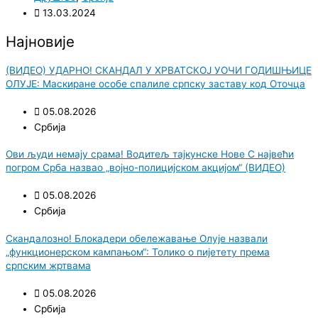
13.03.2024
Најновије
(ВИДЕО) УДАРНО! СКАНДАЛ У ХРВАТСКОЈ УОЧИ ГОДИШЊИЦЕ
ОЛУЈЕ: Маскиране особе спалиле српску заставу код Оточца
05.08.2026
Србија
Ови људи немају срама! Водитељ тајкунске Нове С највећи
погром Срба назвао „војно-полицијском акцијом“ (ВИДЕО)
05.08.2026
Србија
Скандалозно! Блокадери обележавање Олује назвали
„функционерском кампањом“: Толико о пијетету према
српским жртвама
05.08.2026
Србија