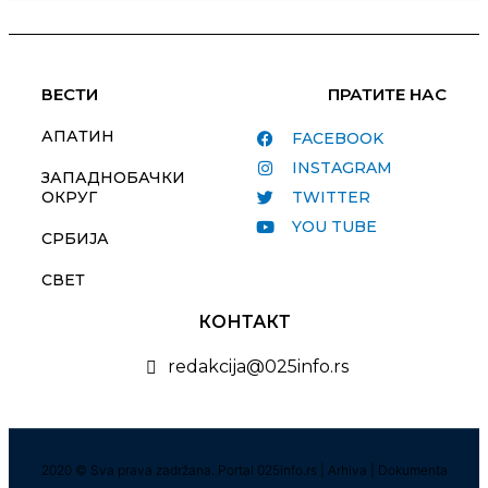
ВЕСТИ
ПРАТИТЕ НАС
АПАТИН
FACEBOOK
INSTAGRAM
ЗАПАДНОБАЧКИ
ОКРУГ
TWITTER
YOU TUBE
СРБИЈА
СВЕТ
КОНТАКТ
redakcija@025info.rs
2020 © Sva prava zadržana. Portal 025info.rs |
Arhiva
|
Dokumenta