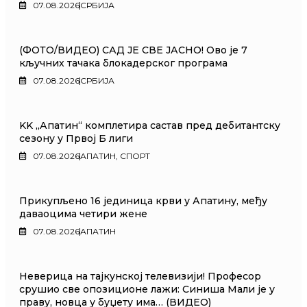
07.08.2026
СРБИЈА
(ФОТО/ВИДЕО) САД ЈЕ СВЕ ЈАСНО! Ово је 7
кључних тачака блокадерског програма
07.08.2026
СРБИЈА
KK „Апатин“ комплетира састав пред дебитантску
сезону у Првој Б лиги
07.08.2026
АПАТИН
,
СПОРТ
Прикупљено 16 јединица крви у Апатину, међу
даваоцима четири жене
07.08.2026
АПАТИН
Неверица на тајкунској телевизији! Професор
срушио све опозиционе лажи: Синиша Мали је у
праву, новца у буџету има… (ВИДЕО)