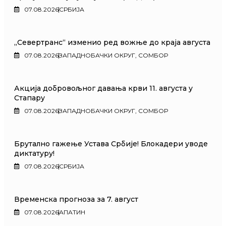
07.08.2026
СРБИЈА
„Севертранс“ изменио ред вожње до краја августа
07.08.2026
ЗАПАДНОБАЧКИ ОКРУГ
,
СОМБОР
Акција добровољног давања крви 11. августа у
Стапару
07.08.2026
ЗАПАДНОБАЧКИ ОКРУГ
,
СОМБОР
Брутално гажење Устава Србије! Блокадери уводе
диктатуру!
07.08.2026
СРБИЈА
Временска прогноза за 7. август
07.08.2026
АПАТИН