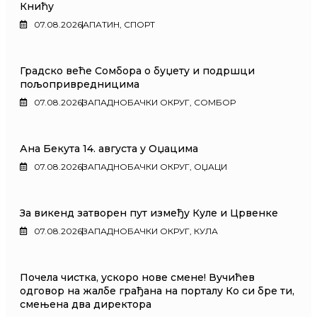
Книћу
07.08.2026
АПАТИН
,
СПОРТ
Градско веће Сомбора о буџету и подршци
пољопривредницима
07.08.2026
ЗАПАДНОБАЧКИ ОКРУГ
,
СОМБОР
Ана Бекута 14. августа у Оџацима
07.08.2026
ЗАПАДНОБАЧКИ ОКРУГ
,
ОЏАЦИ
За викенд затворен пут између Куле и Црвенке
07.08.2026
ЗАПАДНОБАЧКИ ОКРУГ
,
КУЛА
Почела чистка, ускоро нове смене! Вучићев
одговор на жалбе грађана на порталу Ко си бре ти,
смењена два директора