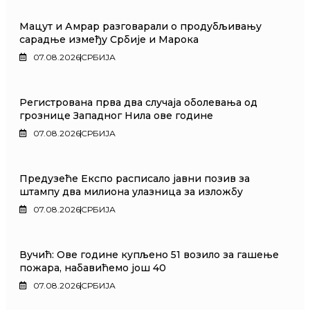
Мацут и Амрар разговарали о продубљивању
сарадње између Србије и Марока
07.08.2026
СРБИЈА
Регистрована прва два случаја оболевања од
грознице Западног Нила ове године
07.08.2026
СРБИЈА
Предузеће Експо расписало јавни позив за
штампу два милиона улазница за изложбу
07.08.2026
СРБИЈА
Вучић: Ове године купљено 51 возило за гашење
пожара, набавићемо још 40
07.08.2026
СРБИЈА