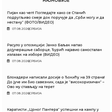
НАЈНОВИЈЕ
Пијан као чеп! Погледајте како се Станић
подругљиво смеје док поручује да „Срби могу и да
нестану“ (ФОТО/ВИДЕО)
07.08.2026
СРБИЈА
Расуло у опозицији: Јанко Баљак напао
дојучерашње саборце, Ђурић најавио самосталан
излазак на изборе (ВИДЕО)
07.08.2026
СРБИЈА
Блокадери написали досије о Ђокићу на 39 страна!
До јуче им био савезник, сада је “високоризичан“ –
Ово му стављају на терет
07.08.2026
СРБИЈА
Каратисти „Црног Пантера“ успешни на кампу у