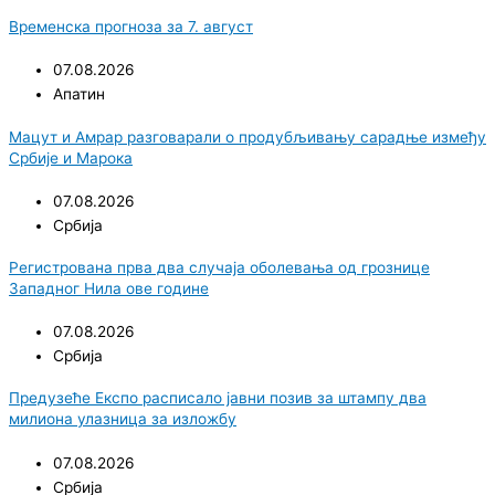
Временска прогноза за 7. август
07.08.2026
Апатин
Мацут и Амрар разговарали о продубљивању сарадње између
Србије и Марока
07.08.2026
Србија
Регистрована прва два случаја оболевања од грознице
Западног Нила ове године
07.08.2026
Србија
Предузеће Експо расписало јавни позив за штампу два
милиона улазница за изложбу
07.08.2026
Србија