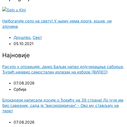
Најбогатије село на свету! У њему нема дроге, коцке, ни
злочина
Друштво
,
Свет
05.10.2021
Најновије
Расуло у опозицији: Јанко Баљак напао дојучерашње саборце,
Ђурић најавио самосталан излазак на изборе (ВИДЕО)
07.08.2026
Србија
Блокадери написали досије о Ђокићу на 39 страна! До јуче им
био савезник, сада је “високоризичан“ – Ово му стављају на
терет
07.08.2026