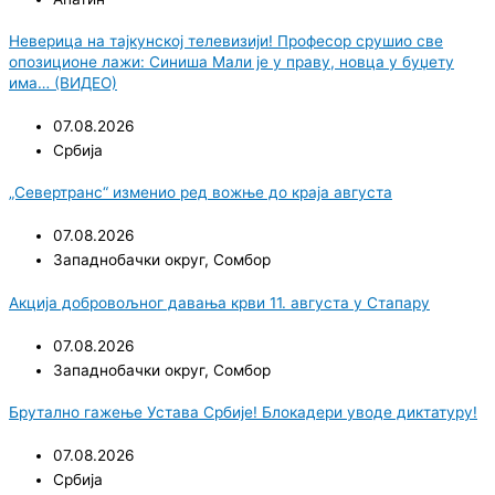
Неверица на тајкунској телевизији! Професор срушио све
опозиционе лажи: Синиша Мали је у праву, новца у буџету
има… (ВИДЕО)
07.08.2026
Србија
„Севертранс“ изменио ред вожње до краја августа
07.08.2026
Западнобачки округ
,
Сомбор
Акција добровољног давања крви 11. августа у Стапару
07.08.2026
Западнобачки округ
,
Сомбор
Брутално гажење Устава Србије! Блокадери уводе диктатуру!
07.08.2026
Србија