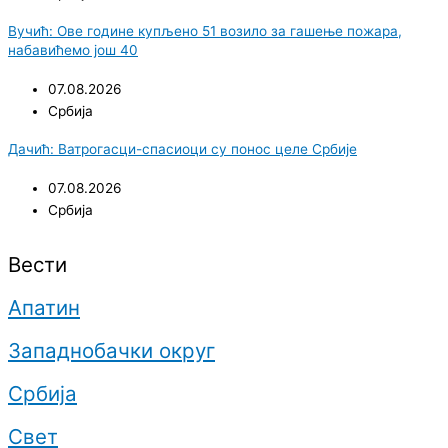
Вучић: Ове године купљено 51 возило за гашење пожара,
набавићемо још 40
07.08.2026
Србија
Дачић: Ватрогасци-спасиоци су понос целе Србије
07.08.2026
Србија
Вести
Апатин
Западнобачки округ
Србија
Свет