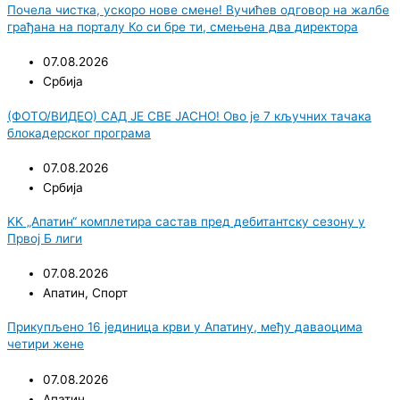
Почела чистка, ускоро нове смене! Вучићев одговор на жалбе
грађана на порталу Ко си бре ти, смењена два директора
07.08.2026
Србија
(ФОТО/ВИДЕО) САД ЈЕ СВЕ ЈАСНО! Ово је 7 кључних тачака
блокадерског програма
07.08.2026
Србија
KK „Апатин“ комплетира састав пред дебитантску сезону у
Првој Б лиги
07.08.2026
Апатин
,
Спорт
Прикупљено 16 јединица крви у Апатину, међу даваоцима
четири жене
07.08.2026
Апатин