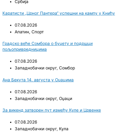
Србија
Каратисти „Црног Пантера“ успешни на кампу у Книћу
07.08.2026
Апатин
,
Спорт
Градско веће Сомбора о буџету и подршци
пољопривредницима
07.08.2026
Западнобачки округ
,
Сомбор
Ана Бекута 14. августа у Оџацима
07.08.2026
Западнобачки округ
,
Оџаци
За викенд затворен пут између Куле и Црвенке
07.08.2026
Западнобачки округ
,
Кула