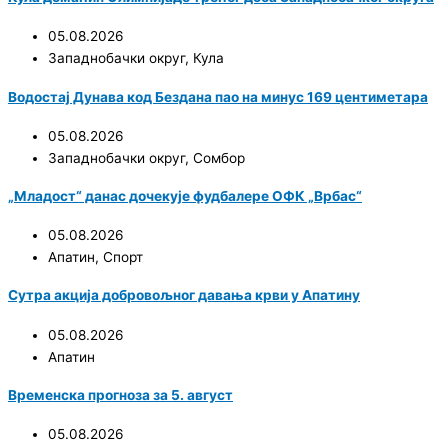
05.08.2026
Западнобачки округ
,
Кула
Водостај Дунава код Бездана пао на минус 169 центиметара
05.08.2026
Западнобачки округ
,
Сомбор
„Младост“ данас дочекује фудбалере ОФК „Врбас“
05.08.2026
Апатин
,
Спорт
Сутра акција добровољног давања крви у Апатину
05.08.2026
Апатин
Временска прогноза за 5. август
05.08.2026