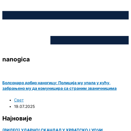
nanogica
Болсонаро добио наногицу: Полиција му упала у кућу,
забрањено му да комуницира са страним званичницима
Свет
19.07.2025
Најновије
(ВИДЕО) УДАРНО! СКАНДАЛ У ХРВАТСКОЈ УОЧИ