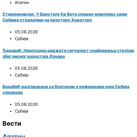
Апатин
Стаменковски: У Банстолу ће бити спомен-комплекс свим
Србима страдалим на простору Хрватске
05.08.2026
Србија
Ђедовић: Неопходно одржати сигурност снабдевања струјом
због ниског водостаја Дунава
05.08.2026
Србија
Брнабић разговарала са Колганом о реформама које Србија
спроводи
05.08.2026
Србија
Вести
Апатин