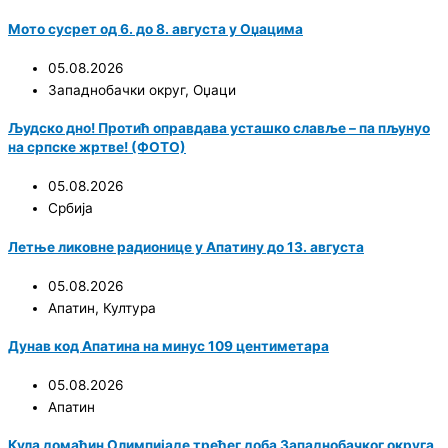
Мото сусрет од 6. до 8. августа у Оџацима
05.08.2026
Западнобачки округ
,
Оџаци
Људско дно! Протић оправдава усташко славље – па пљунуо
на српске жртве! (ФОТО)
05.08.2026
Србија
Летње ликовне радионице у Апатину до 13. августа
05.08.2026
Апатин
,
Култура
Дунав код Апатина на минус 109 центиметара
05.08.2026
Апатин
Кула домаћин Олимпијаде трећег доба Западнобачког округа