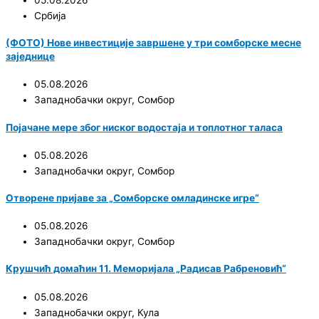
05.08.2026
Србија
(ФОТО) Нове инвестиције завршене у три сомборске месне
заједнице
05.08.2026
Западнобачки округ
,
Сомбор
Појачане мере због ниског водостаја и топлотног таласа
05.08.2026
Западнобачки округ
,
Сомбор
Отворене пријаве за „Сомборске омладинске игре“
05.08.2026
Западнобачки округ
,
Сомбор
Крушчић домаћин 11. Меморијала „Радисав Рабреновић“
05.08.2026
Западнобачки округ
,
Кула