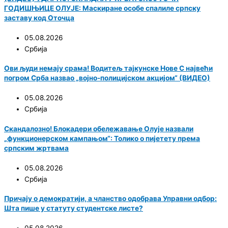
ГОДИШЊИЦЕ ОЛУЈЕ: Маскиране особе спалиле српску
заставу код Оточца
05.08.2026
Србија
Ови људи немају срама! Водитељ тајкунске Нове С највећи
погром Срба назвао „војно-полицијском акцијом“ (ВИДЕО)
05.08.2026
Србија
Скандалозно! Блокадери обележавање Олује назвали
„функционерском кампањом“: Толико о пијетету према
српским жртвама
05.08.2026
Србија
Причају о демократији, а чланство одобрава Управни одбор:
Шта пише у статуту студентске листе?