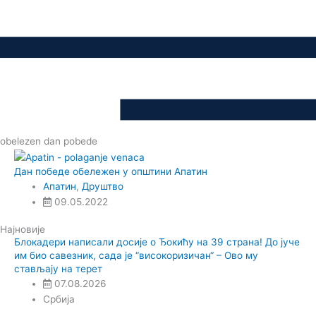
obelezen dan pobede
Дан победе обележен у општини Апатин
Апатин
,
Друштво
09.05.2022
Најновије
Блокадери написали досије о Ђокићу на 39 страна! До јуче
им био савезник, сада је “високоризичан“ – Ово му
стављају на терет
07.08.2026
Србија