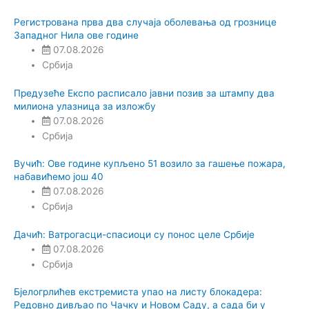
Регистрована прва два случаја оболевања од грознице
Западног Нила ове године
07.08.2026
Србија
Предузеће Експо расписало јавни позив за штампу два
милиона улазница за изложбу
07.08.2026
Србија
Вучић: Ове године купљено 51 возило за гашење пожара,
набавићемо још 40
07.08.2026
Србија
Дачић: Ватрогасци-спасиоци су понос целе Србије
07.08.2026
Србија
Бјелогрлићев екстремиста упао на листу блокадера:
Редовно дивљао по Чачку и Новом Саду, а сада би у