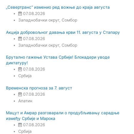
„Севертранс“ изменио ред вожње до краја августа
07.08.2026
Западнобачки округ
,
Сомбор
Акција добровољног давања крви 11. августа у Стапару
07.08.2026
Западнобачки округ
,
Сомбор
Брутално гажење Устава Србије! Блокадери уводе
диктатуру!
07.08.2026
Србија
Временска прогноза за 7. август
07.08.2026
Апатин
Мацут и Амрар разговарали о продубљивању сарадње
између Србије и Марока
07.08.2026
Србија