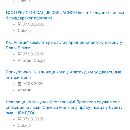
Србија
(ФОТО/ВИДЕО) САД ЈЕ СВЕ ЈАСНО! Ово је 7 кључних тачака
блокадерског програма
07.08.2026
Србија
KK „Апатин“ комплетира састав пред дебитантску сезону у
Првој Б лиги
07.08.2026
Апатин
,
Спорт
Прикупљено 16 јединица крви у Апатину, међу даваоцима
четири жене
07.08.2026
Апатин
Неверица на тајкунској телевизији! Професор срушио све
опозиционе лажи: Синиша Мали је у праву, новца у буџету
има… (ВИДЕО)
07.08.2026
Србија