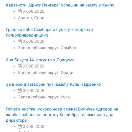
Каратисти „Црног Пантера“ успешни на кампу у Книћу
07.08.2026
Апатин
,
Спорт
Градско веће Сомбора о буџету и подршци
пољопривредницима
07.08.2026
Западнобачки округ
,
Сомбор
Ана Бекута 14. августа у Оџацима
07.08.2026
Западнобачки округ
,
Оџаци
За викенд затворен пут између Куле и Црвенке
07.08.2026
Западнобачки округ
,
Кула
Почела чистка, ускоро нове смене! Вучићев одговор на
жалбе грађана на порталу Ко си бре ти, смењена два
директора
07.08.2026