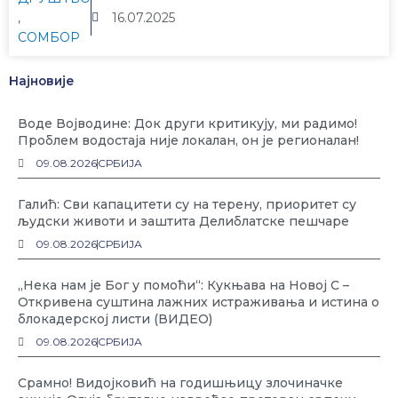
,
16.07.2025
СОМБОР
Најновије
Воде Војводине: Док други критикују, ми радимо!
Проблем водостаја није локалан, он је регионалан!
09.08.2026
СРБИЈА
Галић: Сви капацитети су на терену, приоритет су
људски животи и заштита Делиблатске пешчаре
09.08.2026
СРБИЈА
„Нека нам је Бог у помоћи“: Кукњава на Новој С –
Откривена суштина лажних истраживања и истина о
блокадерској листи (ВИДЕО)
09.08.2026
СРБИЈА
Срамно! Видојковић на годишњицу злочиначке