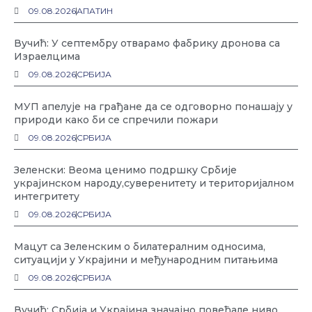
09.08.2026
АПАТИН
Вучић: У септембру отварамо фабрику дронова са
Израелцима
09.08.2026
СРБИЈА
МУП апелује на грађане да се одговорно понашају у
природи како би се спречили пожари
09.08.2026
СРБИЈА
Зеленски: Веома ценимо подршку Србије
украјинском народу,суверенитету и територијалном
интегритету
09.08.2026
СРБИЈА
Мацут са Зеленским о билатералним односима,
ситуацији у Украјини и међународним питањима
09.08.2026
СРБИЈА
Вучић: Србија и Украјина значајно повећале ниво