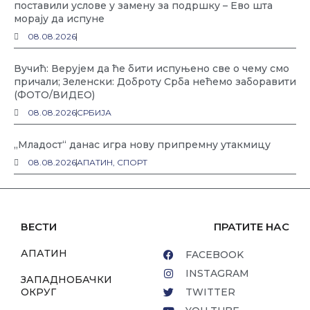
поставили услове у замену за подршку – Ево шта
морају да испуне
08.08.2026
Вучић: Верујем да ће бити испуњено све о чему смо
причали; Зеленски: Доброту Срба нећемо заборавити
(ФОТО/ВИДЕО)
08.08.2026
СРБИЈА
„Младост“ данас игра нову припремну утакмицу
08.08.2026
АПАТИН
,
СПОРТ
ВЕСТИ
ПРАТИТЕ НАС
АПАТИН
FACEBOOK
INSTAGRAM
ЗАПАДНОБАЧКИ
ОКРУГ
TWITTER