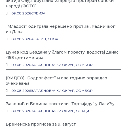
акције Олуја брутално извређао протеран српски
народ! (ФОТО)
09.08.2026
СРБИЈА
„Младост“ одиграла нерешено против „Радничког“
из Даља
09.08.2026
АПАТИН
,
СПОРТ
Дунав код Бездана у благом порасту, водостај данас
-158 центиметара
09.08.2026
ЗАПАДНОБАЧКИ ОКРУГ
,
СОМБОР
(ВИДЕО) „Бодрог фест“ и ове године оправдао
очекивања
09.08.2026
ЗАПАДНОБАЧКИ ОКРУГ
,
СОМБОР
Ђаковић и Бериша посетили „Тортијаду“ у Лалићу
09.08.2026
ЗАПАДНОБАЧКИ ОКРУГ
,
ОЏАЦИ
Временска прогноза за 9. август