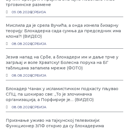
трговинске размене
09.08.2026
СРБИЈА
Мислила да је срела Вучића, а онда изнела бизарну
теорију: Блокадерка сада сумња да председник има
клона?! (ВИДЕО)
08.08.2026
СРБИЈА
Језив напад на Србе, а блокадери им и даље трче у
загрљај и воле Хрватску! Болесна порука на БГ
таблицама запалила мреже (ФОТО)
08.08.2026
СРБИЈА
Блокадер Чанак у исламистичком подкасту пљувао
СПЦ, па шокирао све: „То је злочиначка
организација, а Порфирије је… (ВИДЕО)
08.08.2026
СРБИЈА
Признање уживо на тајкунској телевизији:
Функционер ЗЛФ открио да су блокадерима